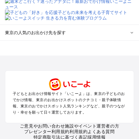
東京の人気のお出かけ先を探す
東京のエリアからプール子ども連れのお出かけスポット
を探す
立川・国分寺・八王子・昭島・多摩のプールお出かけ
お台場・品川・新橋・汐留・豊洲のプールお出かけ
上野・浅草・錦糸町・両国のプールお出かけ
町田・相模原・愛川・上野原のプールお出かけ
渋谷・原宿・恵比寿・中目黒・自由が丘のプールお出かけ
子どもとお出かけ情報サイト「いこーよ」は、東京の子どものお
池袋・赤羽・王子・巣鴨・目白・石神井のプールお出かけ
でかけ情報、東京のお出かけスポットのクチコミ・親子体験情
新宿・高田馬場・代々木・千駄ヶ谷のプールお出かけ
報、東京のおでかけスポット人気ランキングなど、親子のつなが
銀座・丸の内・日本橋・有楽町・築地・月島のプールお出かけ
り・幸せを願って日々運営しております。
吉祥寺・三鷹・中野・高円寺・荻窪・阿佐谷のプールお出かけ
小金井・小平・西東京・東村山・東久留米のプールお出かけ
ご意見やお問い合わせ
施設やイベント運営者の方
プレゼンター利用規約
利用規約
よくある質問
府中・調布・狛江のプールお出かけ
特定商取引法に基づく表記
採用情報