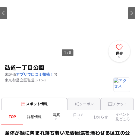
1 / 8
保存
0
弘道一丁目公園
未評価
アプリで口コミ投稿！
東京都足立区弘道1-15-2
スポット情報
クーポン
チケット
イベント
写真
口コミ
TOP
詳細情報
お知らせ
見どころ
8
0
全体が緑に包まれ落ち着いた雰囲気を漂わせる区立の公