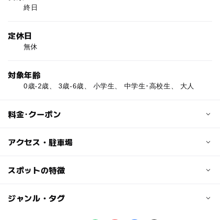
終日
定休日
無休
対象年齢
0歳-2歳、 3歳-6歳、 小学生、 中学生･高校生、 大人
料金･クーポン
子供の料金
アクセス・駐車場
無料
交通アクセス
スポットの特徴
大人の料金
東武スカイツリーライン「五反野」駅より徒歩約5分
無料
ー
ー
駐車場あり
ジャンル・タグ
駅から近い
近くの駅
五反野駅