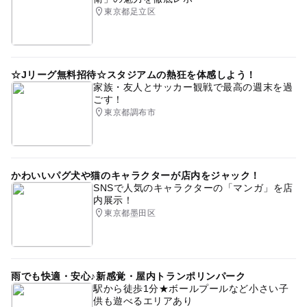
1日中遊べるスポット
節約遊び場
1日遊べるスポット
東京都足立区
東武スカイツリーライン
自然体験
タダでお出かけ
節約おでかけ
節約でおでかけ
☆Jリーグ無料招待☆スタジアムの熱狂を体感しよう！
ゴールデンウィーク2016
自然観察が楽しい公園
家族・友人とサッカー観戦で最高の週末を過
ごす！
GW(ゴールデンウィーク)2015
0円お出かけ
GW
東京都調布市
ゴールデンウィーク2015
0円遊び場
GW2016
東武伊勢崎線(東京都)
散歩
ゴールデンウィーク
かわいいパグ犬や猫のキャラクターが店内をジャック！
節約
SNSで人気のキャラクターの「マンガ」を店
内展示！
東京都墨田区
雨でも快適・安心♪新感覚・屋内トランポリンパーク
駅から徒歩1分★ボールプールなど小さい子
供も遊べるエリアあり