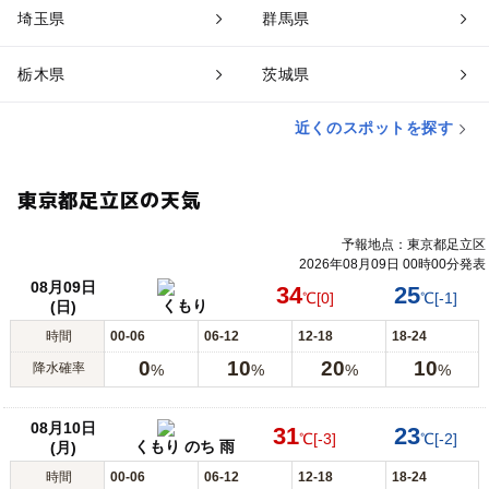
埼玉県
群馬県
栃木県
茨城県
近くのスポットを探す
東京都足立区の天気
予報地点：東京都足立区
2026年08月09日 00時00分発表
08月09日
34
25
℃
[0]
℃
[-1]
くもり
(日)
時間
00-06
06-12
12-18
18-24
0
10
20
10
降水確率
%
%
%
%
08月10日
31
23
℃
[-3]
℃
[-2]
くもり のち 雨
(月)
時間
00-06
06-12
12-18
18-24