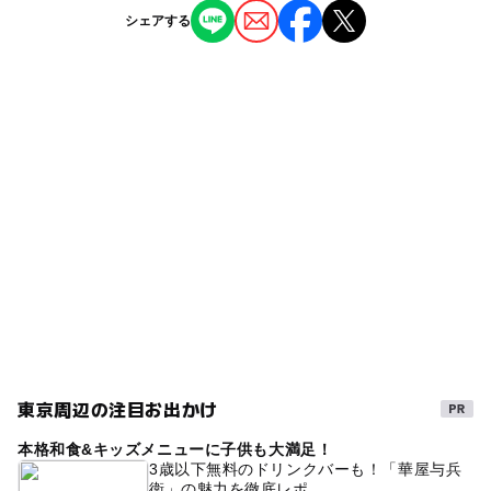
ー
ー
授乳室あり
託児所
ジャンル
シェアする
公園・総合公園
ー
◯
雨でもOK
ベビーカーOK
青井駅
タグ
◯
ー
食事持込OK
レストラン
小菅駅
東武伊勢崎線
夏休み2026
午後から遊べる
ー
ー
売店
オムツ交換台
駐車場詳細
つくばエクスプレス
三連休
外遊び
なし
GW(ゴールデンウィーク)2027
食事持込OK
1日中楽しめる施設
春休み2027
つくばエクスプレス(東京都)
ベビーカーOK
無料施設
節約お出かけ
gw2015
GW(ゴールデンウィーク)2016
0円スポット
東京周辺の注目お出かけ
自然観察
シルバーウィーク2026
秋のお出かけ2026
本格和食&キッズメニューに子供も大満足！
冬休み2025-2026
平成27年
節約子連れ
3歳以下無料のドリンクバーも！「華屋与兵
衛」の魅力を徹底レポ