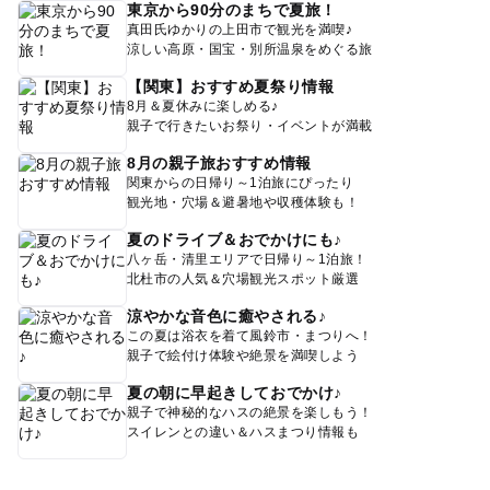
東京から90分のまちで夏旅！
真田氏ゆかりの上田市で観光を満喫♪
涼しい高原・国宝・別所温泉をめぐる旅
【関東】おすすめ夏祭り情報
8月＆夏休みに楽しめる♪
親子で行きたいお祭り・イベントが満載
8月の親子旅おすすめ情報
関東からの日帰り～1泊旅にぴったり
観光地・穴場＆避暑地や収穫体験も！
夏のドライブ＆おでかけにも♪
八ヶ岳・清里エリアで日帰り～1泊旅！
北杜市の人気＆穴場観光スポット厳選
涼やかな音色に癒やされる♪
この夏は浴衣を着て風鈴市・まつりへ！
親子で絵付け体験や絶景を満喫しよう
夏の朝に早起きしておでかけ♪
親子で神秘的なハスの絶景を楽しもう！
スイレンとの違い＆ハスまつり情報も