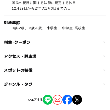
国民の祝日に関する法律に規定する休日
12月29日から翌年の1月3日までの日
対象年齢
0歳-2歳、 3歳-6歳、 小学生、 中学生･高校生
料金･クーポン
子供の料金
アクセス・駐車場
無料
交通アクセス
スポットの特徴
大人の料金
阪急バス「久代」下車、徒歩約10分
無料
ー
ー
駐車場あり
ジャンル・タグ
駅から近い
近くの駅
北伊丹駅
ー
ー
授乳室あり
託児所
ジャンル
シェアする
児童館
体験施設
◯
◯
雨でもOK
ベビーカーOK
川西池田駅