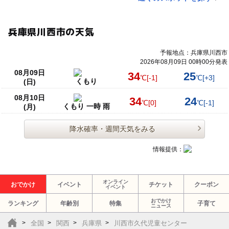
兵庫県川西市の天気
予報地点：兵庫県川西市
2026年08月09日 00時00分発表
08月09日
34
25
℃
[-1]
℃
[+3]
くもり
(日)
08月10日
34
24
℃
[0]
℃
[-1]
くもり 一時 雨
(月)
降水確率・週間天気をみる
情報提供：
オンライン
おでかけ
イベント
チケット
クーポン
イベント
おでかけ
ランキング
年齢別
特集
子育て
ニュース
全国
関西
兵庫県
川西市久代児童センター