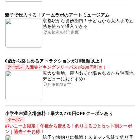
節約おでかけ
三連休
0円スポット
親子で没入する！チームラボのアートミュージアム
京都駅から徒歩圏内！子どもから大人まで五
感を使って没入できる
京都府京都市南区
0歳から楽しめるアトラクションが10種類以上！
入園券とキングフリーパスが100円引き！
クーポン
広大な敷地、屋内あそび場もあるから遊園地
デビューにおすすめ♪
兵庫県加東市
小学生未満入場無料！最大2,770円OFFクーポンあり
クーポン
🎣いこーよ限定｜午後から使える！釣りまるごとセット割クーポ
ン｜過去イチお得！
親子で海釣りに挑戦！スタッフ常駐で釣り子