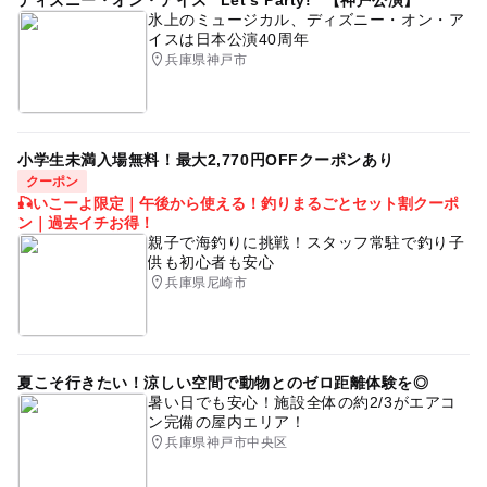
ディズニー・オン・アイス “Let’s Party!” 【神戸公演】
氷上のミュージカル、ディズニー・オン・ア
イスは日本公演40周年
兵庫県神戸市
小学生未満入場無料！最大2,770円OFFクーポンあり
クーポン
🎣いこーよ限定｜午後から使える！釣りまるごとセット割クーポ
ン｜過去イチお得！
親子で海釣りに挑戦！スタッフ常駐で釣り子
供も初心者も安心
兵庫県尼崎市
夏こそ行きたい！涼しい空間で動物とのゼロ距離体験を◎
暑い日でも安心！施設全体の約2/3がエアコ
ン完備の屋内エリア！
兵庫県神戸市中央区