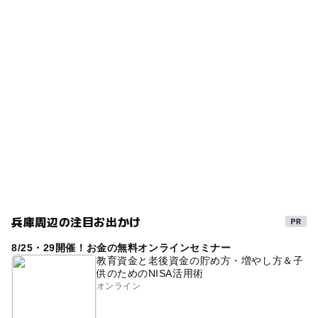
タグ
ー
ー
食事持込OK
レストラン
雲雀丘花屋敷駅
ベビーカーOK
阪急宝塚本線
宝塚線
室内
ー
ー
売店
オムツ交換台
駐車場詳細
GW(ゴールデンウィーク)2015
午後から遊べる
施設にお問い合わせください。
夏休み2026
0円お出かけ
阪急宝塚本線(兵庫県)
0円遊び場
雨の日おでかけ
春休み2027
雨でも楽しめる
GW(ゴールデンウィーク)2027
絵本・児童書
GW(ゴールデンウィーク)2016
節約子連れ
遊具
節約お出かけ
宝塚線(兵庫県)
兵庫周辺の注目お出かけ
節約
朝から遊べる
GW
ゴールデンウィーク2016
8/25・29開催！お金の無料オンラインセミナー
タダでお出かけ
クリスマス2026
雨の日でもOK
教育資金と老後資金の貯め方・増やし方＆子
供のためのNISA活用術
節約遊び場
GW2016
gw2015
冬休み2025-2026
オンライン
雨でも遊べる
節約でおでかけ
無料施設