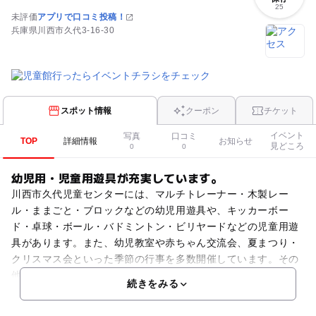
25
未評価
アプリで口コミ投稿！
兵庫県川西市久代3-16-30
スポット情報
クーポン
チケット
イベント
写真
口コミ
TOP
詳細情報
お知らせ
見どころ
0
0
幼児用・児童用遊具が充実しています。
川西市久代児童センターには、マルチトレーナー・木製レー
ル・ままごと・ブロックなどの幼児用遊具や、キッカーボー
ド・卓球・ボール・バドミントン・ビリヤードなどの児童用遊
具があります。また、幼児教室や赤ちゃん交流会、夏まつり・
クリスマス会といった季節の行事を多数開催しています。その
他、
続きをみる