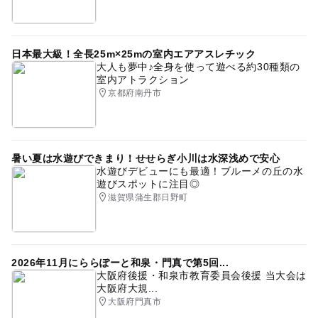
日本最大級！全長25m×25mの室内エアアスレチック
大人も夢中♪全身を使って遊べる約30種類の
室内アトラクション
京都府南丹市
暑い夏は水遊びできまり！せせらぎ小川は水深浅めで安心
水遊びデビューにも最適！ブルーメの丘の水
遊びスポットに注目◎
滋賀県蒲生郡日野町
2026年11月にららぽーと和泉・門真で第5回...
大阪府後援・和泉市教育委員会後援 当大会は
大阪府大規...
大阪府門真市