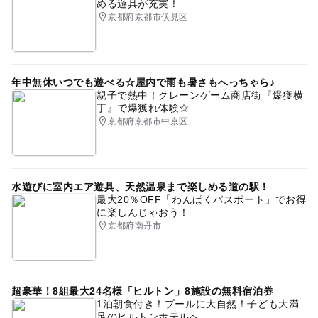
める遊具が充実！
京都府京都市伏見区
年中無休いつでも遊べる☆屋内で雨も暑さもへっちゃら♪
親子で熱中！クレーンゲーム商店街『爆獲横
丁』で爆獲れ体験☆
京都府京都市中京区
水遊びに室内エア遊具、天然温泉まで楽しめる道の駅！
最大20％OFF「わんぱくパスポート」でお得
に楽しんじゃおう！
京都府南丹市
超豪華！8組最大24名様「ヒルトン」8施設の無料宿泊券
1泊朝食付き！プールに大自然！子ども大満
足のヒルトンホテルへ