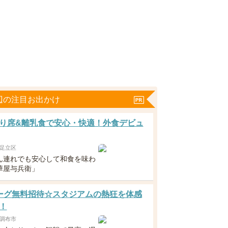
辺の注目お出かけ
り席&離乳食で安心・快適！外食デビュ
足立区
ん連れでも安心して和食を味わ
華屋与兵衛」
ーグ無料招待☆スタジアムの熱狂を体感
！
調布市