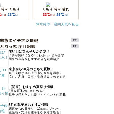
 時々 くもり
くもり 時々 晴れ
℃
23℃
33℃
26℃
[+1]
[0]
[+1]
[+3]
降水確率・週間天気を見る
け家族にイチオシ情報
とりっぷ 注目記事
暑い日はひんやりかき氷！
子供が笑顔になる♪ふわふわ天然かき氷
関東の有名＆おすすめ店を厳選紹介
東京から90分のまちで夏旅！
真田氏ゆかりの上田市で観光を満喫♪
涼しい高原・国宝・別所温泉をめぐる旅
【関東】おすすめ夏祭り情報
8月＆夏休みに楽しめる♪
親子で行きたいお祭り・イベントが満載
8月の親子旅おすすめ情報
関東からの日帰り～1泊旅にぴったり
観光地・穴場＆避暑地や収穫体験も！