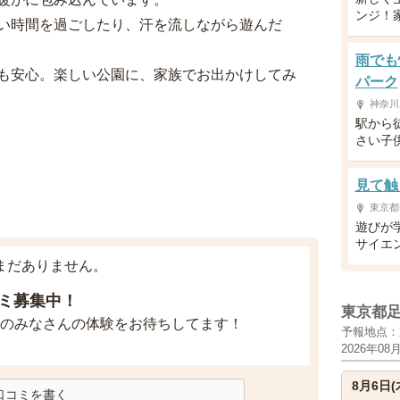
ンジ！
い時間を過ごしたり、汗を流しながら遊んだ
雨でも
も安心。楽しい公園に、家族でお出かけしてみ
パーク
神奈川
駅から
さい子
見て触
東京都
遊びが
サイエ
まだありません。
ミ募集中！
東京都
のみなさんの体験をお待ちしてます！
予報地点：
2026年08
8月6日(
口コミを書く