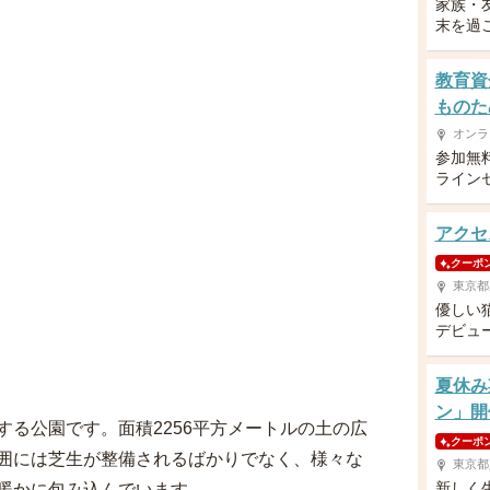
家族・
末を過
教育資
ものた
オンラ
参加無
ライン
アクセ
クーポ
東京都
優しい
デビュ
夏休み
ン」開
る公園です。面積2256平方メートルの土の広
クーポ
囲には芝生が整備されるばかりでなく、様々な
東京都
新しく
暖かに包み込んでいます。