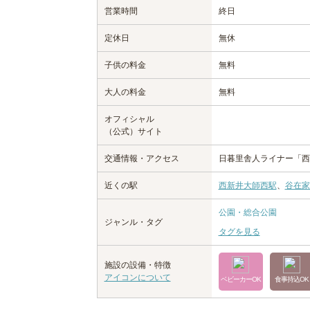
営業時間
終日
定休日
無休
子供の料金
無料
大人の料金
無料
オフィシャル
（公式）サイト
交通情報・アクセス
日暮里舎人ライナー「西
近くの駅
西新井大師西駅
、
谷在家
公園・総合公園
ジャンル・タグ
タグを見る
施設の設備・特徴
アイコンについて
ベビーカーOK
食事持込OK