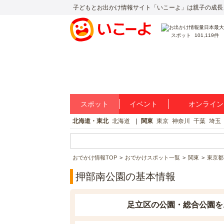
子どもとお出かけ情報サイト「いこーよ」は親子の成長
スポット
101,119件
スポット
イベント
オンライン
北海道・東北
北海道
関東
東京
神奈川
千葉
埼玉
おでかけ情報TOP
おでかけスポット一覧
関東
東京都
押部南公園の基本情報
足立区の公園・総合公園を