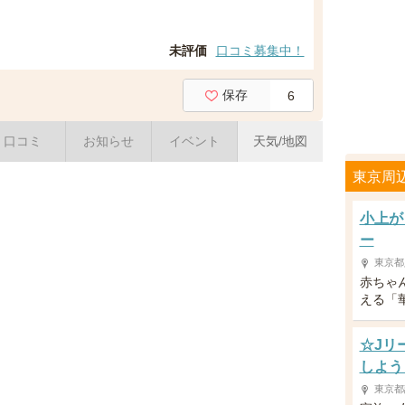
未評価
口コミ募集中！
保存
6
口コミ
お知らせ
イベント
天気/地図
東京周
小上が
ー
東京都
赤ちゃ
える「
☆Jリ
しよう
東京都