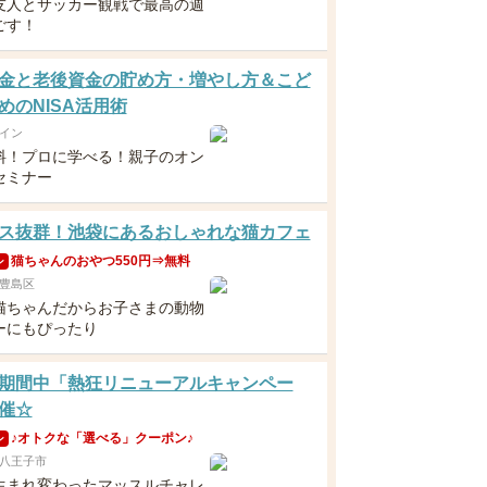
友人とサッカー観戦で最高の週
ごす！
金と老後資金の貯め方・増やし方＆こど
めのNISA活用術
イン
料！プロに学べる！親子のオン
セミナー
ス抜群！池袋にあるおしゃれな猫カフェ
猫ちゃんのおやつ550円⇒無料
ン
豊島区
猫ちゃんだからお子さまの動物
ーにもぴったり
期間中「熱狂リニューアルキャンペー
催☆
♪オトクな「選べる」クーポン♪
ン
八王子市
生まれ変わったマッスルチャレ