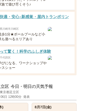
家族で遊び尽くそう♪
快適・安心♪新感覚・屋内トランポリン
県川崎市川崎区
徒歩1分★ボールプールなど小
供も遊べるエリアあり
って驚く！科学のふしぎ体験
千代田区
学びになる、ワークショップや
ンスショー
足立区
今日・明日の天気予報
東京都足立区
月06日 12時00分
発表
木)
8月7日(金)