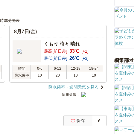
12時00分発表
8月7日(金)
くもり 時々 晴れ
33℃
最高[前日差]
[+1]
26℃
最低[前日差]
[+3]
編集部
時間
0-6
6-12
12-18
18-24
降水確率
10
20
10
10
降水確率・週間天気を見る
情報提供：
保存
6