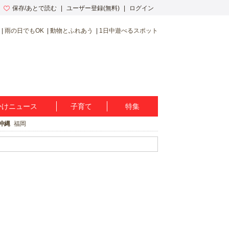
保存/あとで読む
ユーザー登録(無料)
ログイン
雨の日でもOK
動物とふれあう
1日中遊べるスポット
かけニュース
子育て
特集
沖縄
福岡