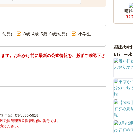
晴れ
32
･幼児)
3歳･4歳･5歳･6歳(幼児)
小学生
お出か
いこーよ
ります。お出かけ前に最新の公式情報を、必ずご確認下さ
】 03-3880-5918
区公園管理課公園管理係の番号です。
意ください。