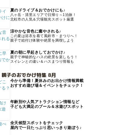
夏のドライブ＆おでかけにも♪
八ヶ岳・清里エリアで日帰り～1泊旅！
北杜市の人気＆穴場観光スポット厳選
涼やかな音色に癒やされる♪
この夏は浴衣を着て風鈴市・まつりへ！
親子で絵付け体験や絶景を満喫しよう
夏の朝に早起きしておでかけ♪
親子で神秘的なハスの絶景を楽しもう！
スイレンとの違い＆ハスまつり情報も
 親子のおでかけ特集 8月
今から準備！夏休みのお出かけ情報満載
おすすめ遊び場＆イベントをチェック！
年齢別や人気アトラクション情報など
子ども大満足のプール＆水遊びスポット
全天候型スポットをチェック
屋内で一日たっぷり思いっきり遊ぼう♪