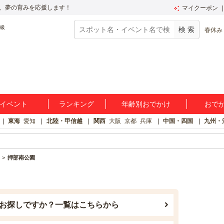
、夢の育みを応援します！
マイクーポン
春休み
イベント
ランキング
年齢別おでかけ
おで
東海
愛知
北陸・甲信越
関西
大阪
京都
兵庫
中国・四国
九州・
押部南公園
お探しですか？一覧はこちらから