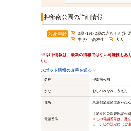
押部南公園の詳細情報
0歳･1歳･2歳の赤ちゃん(乳児
対象年齢
中学生･高校生
大人
※ 以下情報は、最新の情報ではない可能性もあ
い。
スポット情報の改善を送る
名称
押部南公園
かな
おしべみなみこうえん
住所
東京都足立区鹿浜7-21-1
【足立区公園管理課公園管理係
電話番号
※この電話番号は、足立
カーナビの設定にはご注