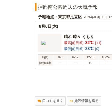
押部南公園周辺の天気予報
予報地点：東京都足立区
2026年08月06日 
8月6日(木)
晴れ 時々 くもり
32℃
最高[前日差]
[+1]
23℃
最低[前日差]
[0]
時間
0-6
6-12
12-18
18-24
降水確率
---
---
10
10
口コミを書く
施設情報を送る