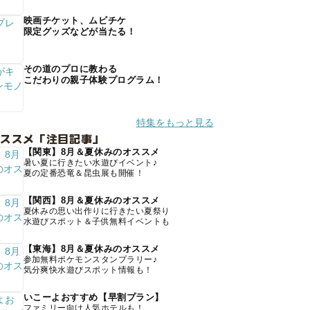
映画チケット、ムビチケ
限定グッズなどが当たる！
その道のプロに教わる
こだわりの親子体験プログラム！
特集をもっと見る
オススメ「注目記事」
【関東】8月＆夏休みのオススメ
暑い夏に行きたい水遊びイベント♪
夏の定番恐竜＆昆虫展も開催！
【関西】8月＆夏休みのオススメ
夏休みの思い出作りに行きたい夏祭り
水遊びスポット＆子供無料イベントも
【東海】8月＆夏休みのオススメ
参加無料ポケモンスタンプラリー♪
気分爽快水遊びスポット情報も！
いこーよおすすめ【早割プラン】
ファミリー向け人気ホテルも！