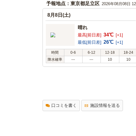
予報地点：東京都足立区
2026年08月08日 
8月8日(土)
晴れ
34℃
最高[前日差]
[+1]
26℃
最低[前日差]
[+1]
時間
0-6
6-12
12-18
18-24
降水確率
---
---
10
10
口コミを書く
施設情報を送る