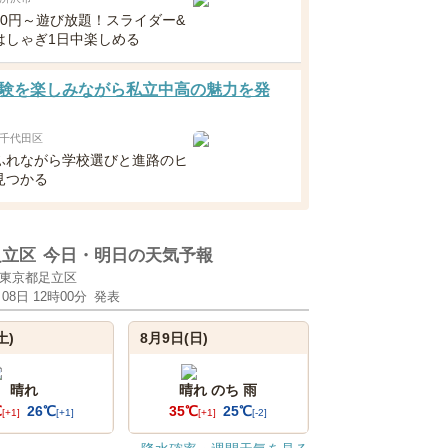
300円～遊び放題！スライダー&
はしゃぎ1日中楽しめる
験を楽しみながら私立中高の魅力を発
千代田区
ふれながら学校選びと進路のヒ
見つかる
足立区
今日・明日の天気予報
東京都足立区
月08日 12時00分
発表
土)
8月9日(日)
晴れ
晴れ のち 雨
℃
26℃
35℃
25℃
[+1]
[+1]
[+1]
[-2]