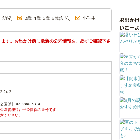
･幼児)
3歳･4歳･5歳･6歳(幼児)
小学生
お出か
いこーよ
ります。お出かけ前に最新の公式情報を、必ずご確認下さ
24-3
】 03-3880-5314
公園管理課西部公園係の番号です。
意ください。