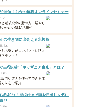
5・29開催！お金の無料オンラインセミナー
イン
金と老後資金の貯め方・増やし
のためのNISA活用術
んの生き物に出会える水族館
品川区
たちの魅力がコンパクトに詰ま
場スポット！
が主役の街「キッザニア東京」とは？
江東区
な設備や道具を使ってできる体
場方法をご紹介！
ら約40分！屋根付きで雨や日差しを気に
遊び
所沢市