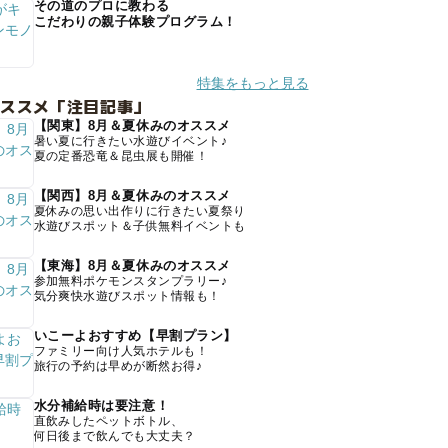
その道のプロに教わる
こだわりの親子体験プログラム！
特集をもっと見る
オススメ「注目記事」
【関東】8月＆夏休みのオススメ
暑い夏に行きたい水遊びイベント♪
夏の定番恐竜＆昆虫展も開催！
【関西】8月＆夏休みのオススメ
夏休みの思い出作りに行きたい夏祭り
水遊びスポット＆子供無料イベントも
【東海】8月＆夏休みのオススメ
参加無料ポケモンスタンプラリー♪
気分爽快水遊びスポット情報も！
いこーよおすすめ【早割プラン】
ファミリー向け人気ホテルも！
旅行の予約は早めが断然お得♪
水分補給時は要注意！
直飲みしたペットボトル、
何日後まで飲んでも大丈夫？