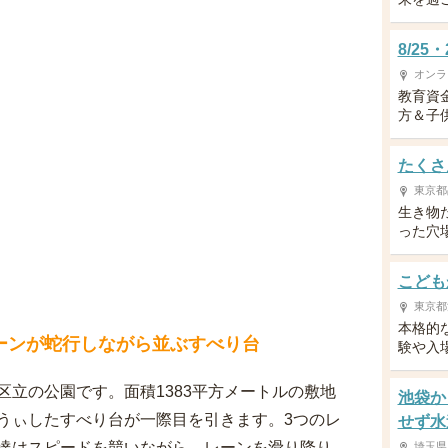
8/2
オンラ
教育資
方＆子供
たくさ
東京都
生き物
った穴
こども
東京都
本格的
ーンが蛇行しながら並ぶすべり台
験や入
立の公園です。面積1383平方メートルの敷地
池袋か
うぃしたすべり台が一際目を引きます。3つのレ
せず水
達はスピードを競いながら、レーンを滑り降り
埼玉県