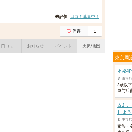
未評価
口コミ募集中！
保存
1
口コミ
お知らせ
イベント
天気/地図
東京周
本格和
東京都
3歳以
屋与兵
☆Jリ
しよう
東京都
家族・
末を過