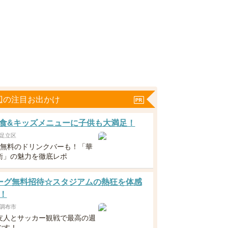
辺の注目お出かけ
食&キッズメニューに子供も大満足！
足立区
下無料のドリンクバーも！「華
衛」の魅力を徹底レポ
ーグ無料招待☆スタジアムの熱狂を体感
！
調布市
友人とサッカー観戦で最高の週
ごす！