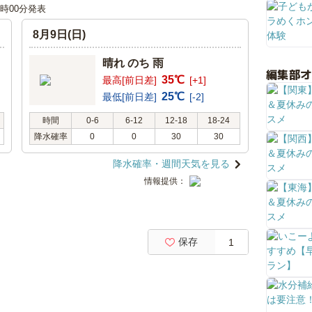
12時00分発表
8月9日(日)
晴れ のち 雨
編集部
35℃
最高[前日差]
[+1]
25℃
最低[前日差]
[-2]
時間
0-6
6-12
12-18
18-24
降水確率
0
0
30
30
降水確率・週間天気を見る
情報提供：
保存
1