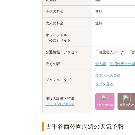
子供の料金
無料
大人の料金
無料
オフィシャル
（公式）サイト
交通情報・アクセス
日暮里舎人ライナー「舎
近くの駅
舎人駅
、
見沼代親水公園
公園・総合公園
ジャンル・タグ
タグを見る
施設の設備・特徴
アイコンについて
ベビーカーOK
食事持込OK
古千谷西公園周辺の天気予報