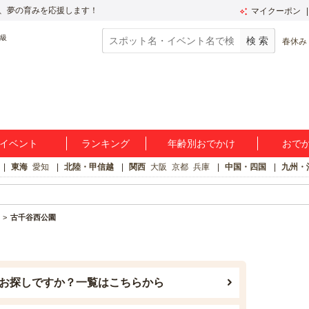
、夢の育みを応援します！
マイクーポン
春休み
イベント
ランキング
年齢別おでかけ
おで
東海
愛知
北陸・甲信越
関西
大阪
京都
兵庫
中国・四国
九州・
古千谷西公園
お探しですか？一覧はこちらから