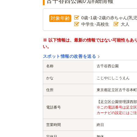
古千谷西公園の詳細情報
0歳･1歳･2歳の赤ちゃん(乳児
対象年齢
中学生･高校生
大人
※ 以下情報は、最新の情報ではない可能性もあ
い。
スポット情報の改善を送る
名称
古千谷西公園
かな
こじやにしこうえん
住所
東京都足立区古千谷本町2-
【足立区公園管理課西部公園係
電話番号
※この電話番号は足立区
カーナビの設定にはご注
営業時間
終日
定休日
無休