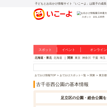
子どもとお出かけ情報サイト「いこーよ」は親子の成長
スポット
101,135件
スポット
イベント
オンライン
北海道・東北
北海道
関東
東京
神奈川
千葉
埼玉
おでかけ情報TOP
おでかけスポット一覧
関東
東京都
古千谷西公園の基本情報
足立区の公園・総合公園を