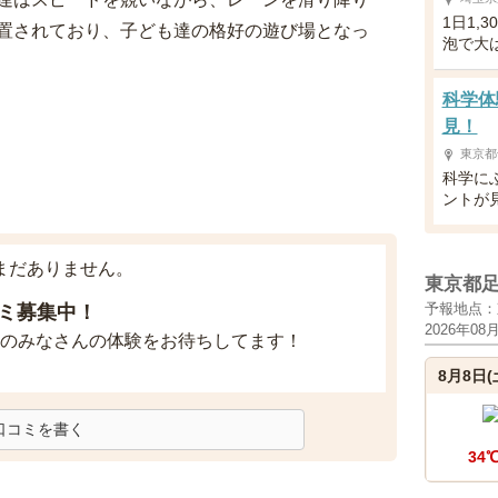
1日1,
置されており、子ども達の格好の遊び場となっ
泡で大
科学体
見！
東京都
科学に
ントが
まだありません。
東京都
予報地点：
ミ募集中！
2026年08
のみなさんの体験をお待ちしてます！
8月8日(
口コミを書く
34