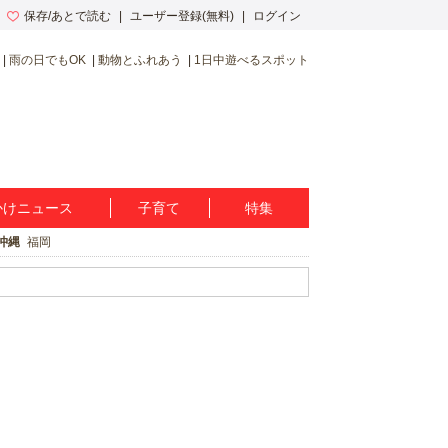
保存/あとで読む
ユーザー登録(無料)
ログイン
雨の日でもOK
動物とふれあう
1日中遊べるスポット
かけニュース
子育て
特集
沖縄
福岡