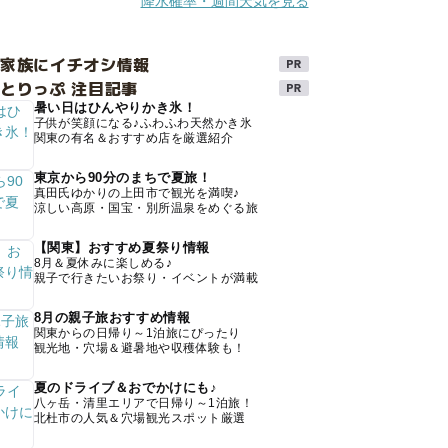
降水確率・週間天気を見る
け家族にイチオシ情報
とりっぷ 注目記事
暑い日はひんやりかき氷！
子供が笑顔になる♪ふわふわ天然かき氷
関東の有名＆おすすめ店を厳選紹介
東京から90分のまちで夏旅！
真田氏ゆかりの上田市で観光を満喫♪
涼しい高原・国宝・別所温泉をめぐる旅
【関東】おすすめ夏祭り情報
8月＆夏休みに楽しめる♪
親子で行きたいお祭り・イベントが満載
8月の親子旅おすすめ情報
関東からの日帰り～1泊旅にぴったり
観光地・穴場＆避暑地や収穫体験も！
夏のドライブ＆おでかけにも♪
八ヶ岳・清里エリアで日帰り～1泊旅！
北杜市の人気＆穴場観光スポット厳選