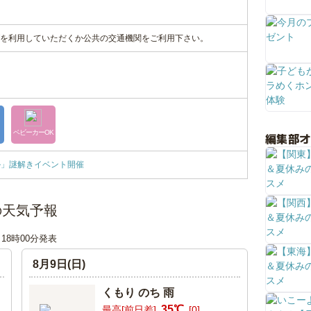
を利用していただくか公共の交通機関をご利用下さい。
ベビーカーOK
編集部
ル」謎解きイベント開催
の天気予報
日 18時00分発表
8月9日(日)
くもり のち 雨
35℃
最高[前日差]
[0]