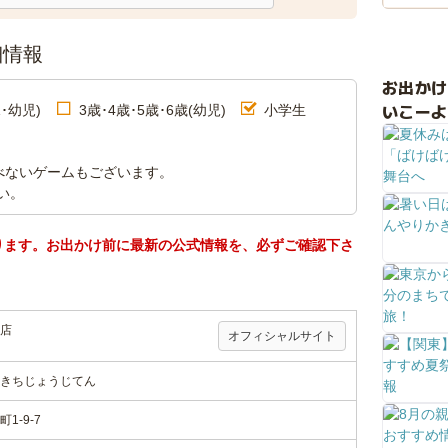
細情報
お出か
いこーよ
･幼児)
3歳･4歳･5歳･6歳(幼児)
小学生
べないゲームもございます。
い。
ります。お出かけ前に最新の公式情報を、必ずご確認下さ
店
オフィシャルサイト
きちじょうじてん
-9-7