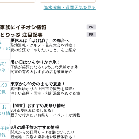
降水確率・週間天気を見る
け家族にイチオシ情報
とりっぷ 注目記事
夏休みは「ばけばけ」の舞台へ
聖地巡礼・グルメ・花火大会を満喫！
夏の松江で「やりたいこと」をご紹介
暑い日はひんやりかき氷！
子供が笑顔になる♪ふわふわ天然かき氷
関東の有名＆おすすめ店を厳選紹介
東京から90分のまちで夏旅！
真田氏ゆかりの上田市で観光を満喫♪
涼しい高原・国宝・別所温泉をめぐる旅
【関東】おすすめ夏祭り情報
8月＆夏休みに楽しめる♪
親子で行きたいお祭り・イベントが満載
8月の親子旅おすすめ情報
関東からの日帰り～1泊旅にぴったり
観光地・穴場＆避暑地や収穫体験も！