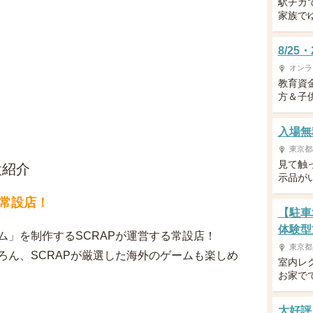
駅チカ
家族で
8/2
オンラ
教育資
方＆子供
入場無
東京都
見て触
設紹介
示品が
常設店！
【駐車
体験型
」を制作するSCRAPが運営する常設店！
東京都
ろん、SCRAPが厳選した海外のゲームも楽しめ
室内レ
お家で
大好評