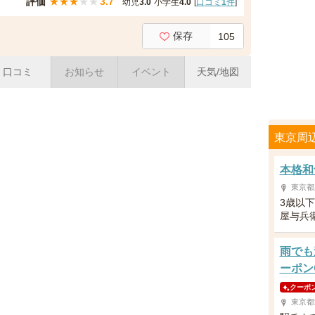
評価
★
★
★
★
★
3.7
幼児
3.0
小学生
4.0
[
口コミ
1
件
]
保存
105
口コミ
お知らせ
イベント
天気/地図
東京周
本格和
東京都
3歳以
屋与兵
雨でも
ーポン
クーポ
東京都