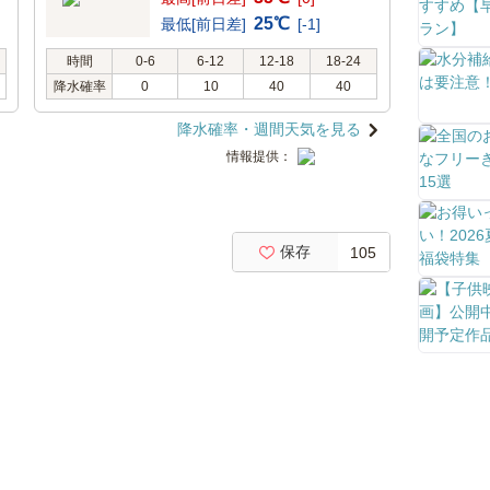
25℃
最低[前日差]
[-1]
時間
0-6
6-12
12-18
18-24
降水確率
0
10
40
40
降水確率・週間天気を見る
情報提供：
保存
105