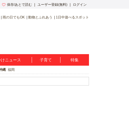
保存/あとで読む
ユーザー登録(無料)
ログイン
雨の日でもOK
動物とふれあう
1日中遊べるスポット
かけニュース
子育て
特集
沖縄
福岡