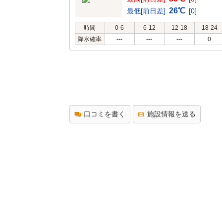
26℃
最低[前日差]
[0]
時間
0-6
6-12
12-18
18-24
降水確率
---
---
---
0
口コミを書く
施設情報を送る