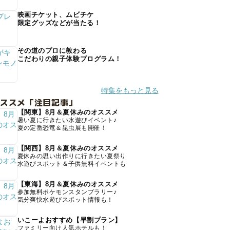
映画チケット、ムビチケ
限定グッズなどが当たる！
その道のプロに教わる
こだわりの親子体験プログラム！
特集をもっと見る
オススメ「注目記事」
【関東】8月＆夏休みのオススメ
暑い夏に行きたい水遊びイベント♪
夏の定番恐竜＆昆虫展も開催！
【関西】8月＆夏休みのオススメ
夏休みの思い出作りに行きたい夏祭り
水遊びスポット＆子供無料イベントも
【東海】8月＆夏休みのオススメ
参加無料ポケモンスタンプラリー♪
気分爽快水遊びスポット情報も！
いこーよおすすめ【早割プラン】
ファミリー向け人気ホテルも！