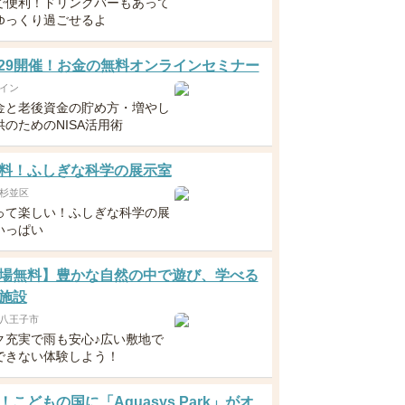
で便利！ドリンクバーもあって
ゆっくり過ごせるよ
5・29開催！お金の無料オンラインセミナー
イン
金と老後資金の貯め方・増やし
のためのNISA活用術
料！ふしぎな科学の展示室
杉並区
って楽しい！ふしぎな科学の展
いっぱい
場無料】豊かな自然の中で遊び、学べる
施設
八王子市
ク充実で雨も安心♪広い敷地で
できない体験しよう！
！こどもの国に「Aquasys Park」がオ