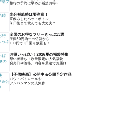
旅行の予約は早めが断然お得♪
水分補給時は要注意！
直飲みしたペットボトル、
何日後まで飲んでも大丈夫？
全国のお得なフリーきっぷ15選
子供50円均一の切符から
100円で1日乗り放題も！
お得いっぱい！2026夏の福袋特集
早い者勝ち！数量限定の人気福袋
発売日や価格、内容を最速でお届け
【子供映画】公開中＆公開予定作品
パウ・パトロールや
アンパンマンの人気作