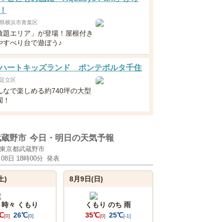
！
県横浜市青葉区
放題エリア」が登場！屋根付き
やすべり台で遊ぼう♪
ハートキッズランド ポンテポルタ千住
足立区
んなで楽しめる約740坪の大型
園！
武蔵野市
今日・明日の天気予報
東京都武蔵野市
月08日 18時00分
発表
土)
8月9日(日)
 時々 くもり
くもり のち 雨
℃
26℃
35℃
25℃
[0]
[0]
[0]
[-1]