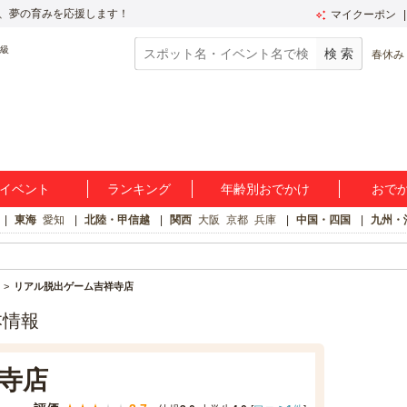
、夢の育みを応援します！
マイクーポン
春休み
イベント
ランキング
年齢別おでかけ
おで
東海
愛知
北陸・甲信越
関西
大阪
京都
兵庫
中国・四国
九州・
リアル脱出ゲーム吉祥寺店
本情報
寺店