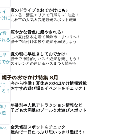
夏のドライブ＆おでかけにも♪
八ヶ岳・清里エリアで日帰り～1泊旅！
北杜市の人気＆穴場観光スポット厳選
涼やかな音色に癒やされる♪
この夏は浴衣を着て風鈴市・まつりへ！
親子で絵付け体験や絶景を満喫しよう
夏の朝に早起きしておでかけ♪
親子で神秘的なハスの絶景を楽しもう！
スイレンとの違い＆ハスまつり情報も
 親子のおでかけ特集 8月
今から準備！夏休みのお出かけ情報満載
おすすめ遊び場＆イベントをチェック！
年齢別や人気アトラクション情報など
子ども大満足のプール＆水遊びスポット
全天候型スポットをチェック
屋内で一日たっぷり思いっきり遊ぼう♪