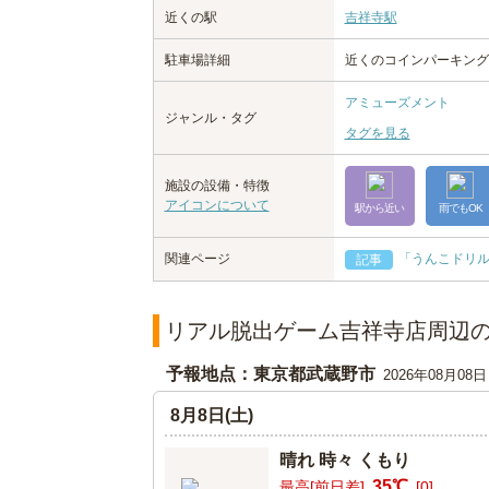
近くの駅
吉祥寺駅
駐車場詳細
近くのコインパーキング
アミューズメント
ジャンル・タグ
タグを見る
施設の設備・特徴
アイコンについて
駅から近い
雨でもOK
関連ページ
「うんこドリ
記事
リアル脱出ゲーム吉祥寺店周辺
予報地点：東京都武蔵野市
2026年08月08
8月8日(土)
晴れ 時々 くもり
35℃
最高[前日差]
[0]