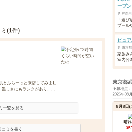
ープン
神奈川
「遊び
プール
(1件)
ピュア
東京都
家族み
室内公
東京都
供とふらーっと来店してみまし
予報地点：
難しさにもランクがあり、...
2026年08
8月8日(
ミ一覧を見る
晴れ
35
口コミを書く