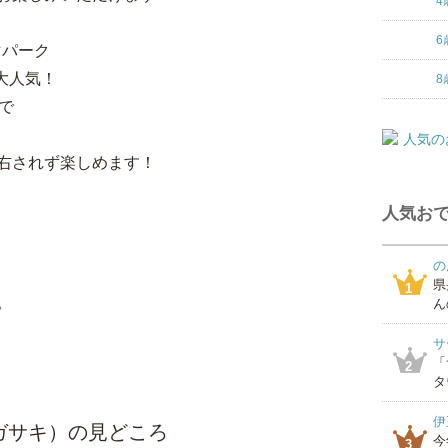
4
6
マパーク
が大人気！
8
で
右されず楽しめます！
人気おで
の
県
1
。
ん
サ
「
2
タ
伊
ンドナガサキ）の見どころ
今
3