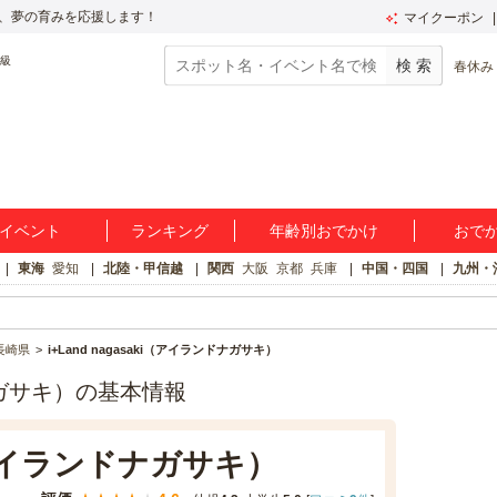
、夢の育みを応援します！
マイクーポン
春休み
イベント
ランキング
年齢別おでかけ
おで
東海
愛知
北陸・甲信越
関西
大阪
京都
兵庫
中国・四国
九州・
長崎県
i+Land nagasaki（アイランドナガサキ）
ンドナガサキ）の基本情報
ki（アイランドナガサキ）