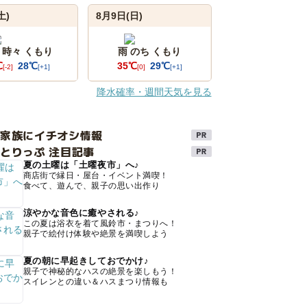
土)
8月9日(日)
 時々 くもり
雨 のち くもり
℃
28℃
35℃
29℃
[-2]
[+1]
[0]
[+1]
降水確率・週間天気を見る
け家族にイチオシ情報
とりっぷ 注目記事
夏の土曜は「土曜夜市」へ♪
商店街で縁日・屋台・イベント満喫！
食べて、遊んで、親子の思い出作り
涼やかな音色に癒やされる♪
この夏は浴衣を着て風鈴市・まつりへ！
親子で絵付け体験や絶景を満喫しよう
夏の朝に早起きしておでかけ♪
親子で神秘的なハスの絶景を楽しもう！
スイレンとの違い＆ハスまつり情報も