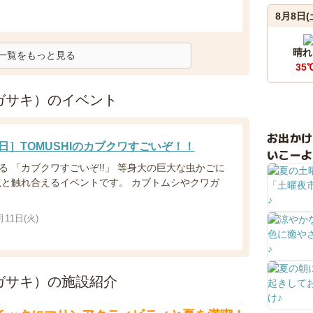
8月8日(
晴れ
一覧をもっと見る
35
ンドナガサキ）のイベント
お出か
1日］TOMUSHIのカブクワすごいぞ！！
いこーよ
る 「カブクワすごいぞ!!」 等身大の巨大な虫かごに
虫と触れ合えるイベントです。 カブトムシやクワガ
月11日(火)
ンドナガサキ）の施設紹介