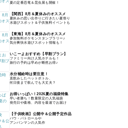
夏の定番恐竜＆昆虫展も開催！
【関西】8月＆夏休みのオススメ
夏休みの思い出作りに行きたい夏祭り
水遊びスポット＆子供無料イベントも
【東海】8月＆夏休みのオススメ
参加無料ポケモンスタンプラリー♪
気分爽快水遊びスポット情報も！
いこーよおすすめ【早割プラン】
ファミリー向け人気ホテルも！
旅行の予約は早めが断然お得♪
水分補給時は要注意！
直飲みしたペットボトル、
何日後まで飲んでも大丈夫？
お得いっぱい！2026夏の福袋特集
早い者勝ち！数量限定の人気福袋
発売日や価格、内容を最速でお届け
【子供映画】公開中＆公開予定作品
パウ・パトロールや
アンパンマンの人気作