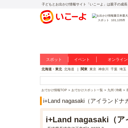
子どもとお出かけ情報サイト「いこーよ」は親子の成長
スポット
101,135件
スポット
イベント
オンライン
北海道・東北
北海道
関東
東京
神奈川
千葉
埼玉
おでかけ情報TOP
おでかけスポット一覧
九州･沖縄
i+Land nagasaki（アイラ
i+Land nagasa