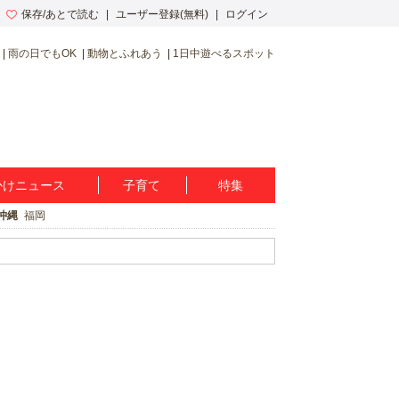
保存/あとで読む
ユーザー登録(無料)
ログイン
雨の日でもOK
動物とふれあう
1日中遊べるスポット
かけニュース
子育て
特集
沖縄
福岡