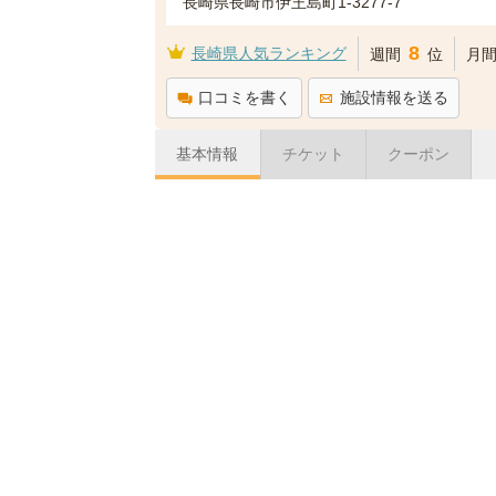
長崎県長崎市伊王島町1-3277-7
8
長崎県人気ランキング
週間
位
月
口コミを書く
施設情報を送る
基本情報
チケット
クーポン