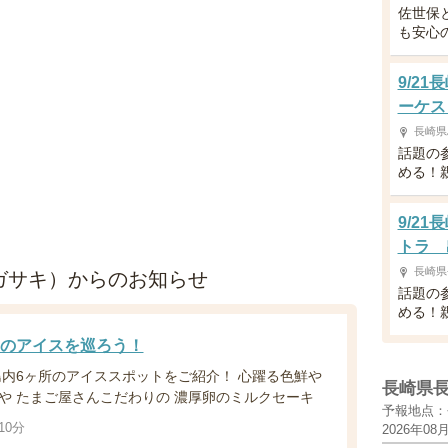
佐世保
も安心
9/2
ーケス
長崎県
話題の
める！
9/2
トラ 
長崎県
ンドナガサキ）からのお知らせ
話題の
める！
のアイスを巡ろう！
島内6ヶ所のアイススポットをご紹介！ 心躍る色鮮や
長崎県
や たまご屋さんこだわりの 濃厚卵のミルクセーキ
予報地点：
10分
2026年08