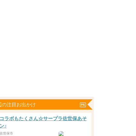
辺の注目お出かけ
コラボもたくさん☆サープラ佐世保あそ
ン♪
佐世保市