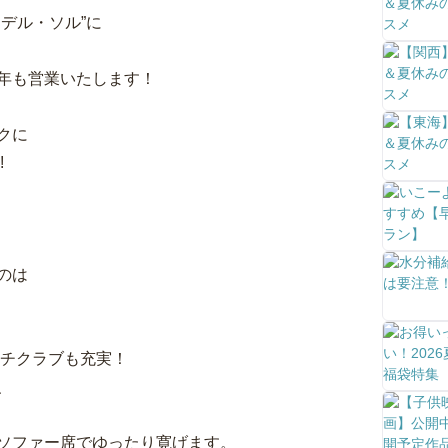
デル・ソル”に
年も営業いたします！
クに
!
のは
ーチクラブも充実！
、
ソファー席でゆったり寛げます。