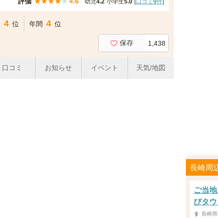
評価
★
★
★
★
★
4.6
幼児
4.2
小学生
5.0
[
口コミ
9
件
]
4
4
間
位
年間
位
保存
1,438
口コミ
お知らせ
イベント
天気/地図
長崎周
ご当地
びタウ
長崎県