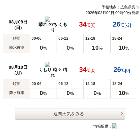
予報地点：広島県呉市
2026年08月09日 00時00分発表
08月09日
34
26
晴れ のち くも
℃
[0]
℃
[-2]
(日)
り
時間
00-06
06-12
12-18
18-24
0
0
10
10
降水確率
%
%
%
%
08月10日
34
26
くもり 時々 晴
℃
[0]
℃
[0]
(月)
れ
時間
00-06
06-12
12-18
18-24
0
0
0
10
降水確率
%
%
%
%
週間天気をみる
情報提供：