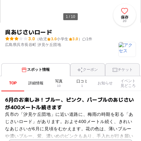
1 / 10
保存
20
呉あじさいロード
3.0
（幼児
3.0
小学生
3.0
）
1
件
広島県呉市長谷町 汐見ケ丘団地
スポット情報
クーポン
チケット
イベント
写真
口コミ
TOP
詳細情報
お知らせ
見どころ
10
1
6月のお楽しみ！ブルー、ピンク、パープルのあじさい
が400メートル続きます
呉市の「汐見ケ丘団地」に近い道路に、梅雨の時期を彩る「あ
じさいロード」があります。およそ400メートル続く、きれい
なあじさいが6月に見頃をむかえます。花の色は、薄いブルー
や濃いブルー、紫、濃いめのピンクもあり、手入れが行き届い