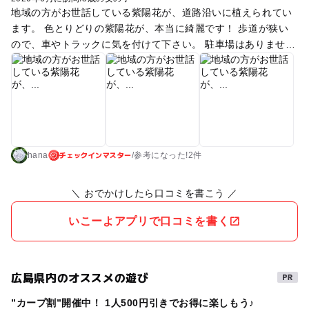
地域の方がお世話している紫陽花が、道路沿いに植えられてい
ます。 色とりどりの紫陽花が、本当に綺麗です！ 歩道が狭い
ので、車やトラックに気を付けて下さい。 駐車場はありません
が、海側から上がっていくと、あじさいロードがはじまる付近
に、路肩が広くなっているところがあるので、そこに停めて歩
いて行く人が多いです。
チェックインマスター
hana
/
参考に
なった!
2件
＼ おでかけしたら口コミを書こう ／
いこーよアプリで口コミを書く
広島県内のオススメの遊び
”カープ割”開催中！ 1人500円引きでお得に楽しもう♪