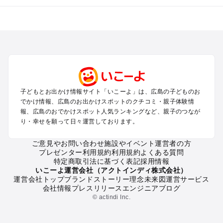
広島のエリアからプール子ども連れのお出かけスポット
を探す
尾道・福山・鞆の浦のプールお出かけ
広島・宮島のプールお出かけ
呉・東広島・竹原・三原のプールお出かけ
三次・庄原・三段峡・世羅・芸北のプールお出かけ
子どもとお出かけ情報サイト「いこーよ」は、広島の子どものお
広島の定番お出かけスポット
でかけ情報、広島のお出かけスポットのクチコミ・親子体験情
広島の遊園地
報、広島のおでかけスポット人気ランキングなど、親子のつなが
り・幸せを願って日々運営しております。
広島の動物園
広島のバーベキュー
ご意見やお問い合わせ
施設やイベント運営者の方
広島の釣り
プレゼンター利用規約
利用規約
よくある質問
広島の牧場
特定商取引法に基づく表記
採用情報
広島のプール
いこーよ運営会社（アクトインディ株式会社）
運営会社トップ
ブランドストーリー
理念
未来図
運営サービス
広島のアスレチック
会社情報
プレスリリース
エンジニアブログ
広島の公園・総合公園
© actindi Inc.
広島の観光