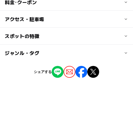
料金･クーポン
子供の料金
アクセス・駐車場
無料
交通アクセス
スポットの特徴
大人の料金
・自動車の場合
無料
「坂北IC」で広島呉道路を出て、国道31号を進む。
ー
ー
駐車場あり
ジャンル・タグ
駅から近い
・電車の場合
ー
ー
授乳室あり
託児所
ジャンル
JR天応駅から徒歩約15分。
シェアする
自然景観
ー
ー
雨でもOK
ベビーカーOK
近くの駅
天応駅
タグ
ー
ー
食事持込OK
レストラン
春休み2027
夏休み2026
梅雨
あじさい
かるが浜駅
ー
ー
売店
オムツ交換台
アジサイ
梅雨におすすめ
無料施設
花
吉浦駅