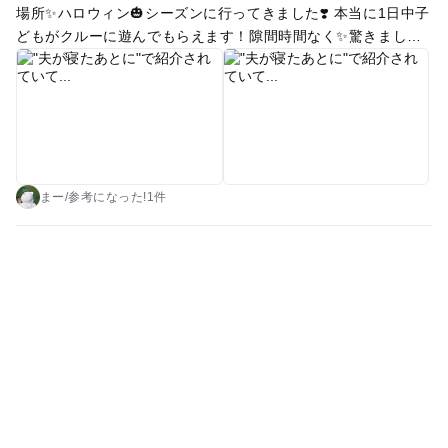
場所✨ハロウィン🎃シーズンに行ってきました❣️ 本当に1日中子
ンポリンです。 それが、スタッフさんが一緒に全力で跳ねるト
どもがクルーに遊んでもらえます！隙間時間なく✨驚きました
ランポリン。 スタッフさん、かなりハイテンションです。 か
👏 子どもが選ぶアクティビティにもよりますが、親はゆっくり
いせいさんによるトランポリン！ 2メートルは飛ぶ勢い！ 学生
お茶をしててもokだったりするので（外のアクティビティはこ
時代、新潟地区の短距離では1位を取ったことがあるらしい。
うできるのが多いかも！）嬉しいです😆子どもは思いっきり遊
かなりの脚力です。 そして体重が50キロ無いというぬまっちさ
んでもらえるし、親も子も満足❣️ お値段はお高めですが、行っ
んのトランポリン、こちらは開脚トゥータッチという大技で
て良かったと思える場所です😍🩷🩷🩷🩷🩷
す。 トランポランドのスタッフさんでもそんなことはできませ
ん。 聞いていた以上の全力遊びです。 まだ午後1時まで時間が
あるとのことで飼っているヤギや鴨をみんなでみます。次はま
まー
/
参考に
なった!
1件
だ時間があるとのことでプールで水遊び。。本当に休憩時間無
し。 もう私は既に疲れてますがまだ始まってません。 来場さ
れる方は絶対に遅刻厳禁だと思います。体験できないのはもっ
たいない。 1個目のアクティビティが3つから選べます。スタッ
フさんのプレゼンテーションタイムです。お互いのスタッフさ
んを盛り上げつつ紹介は本当に盛り上がります！ やっと水鉄砲
バトルが始まりました。 海賊になってスタッフさんのお芝居を
観ながら参加します。イマーシブル体験です。悪役も全力で
す。男の子はかなり悪役をボコボコにします。スタッフさんお
疲れ様です。 スタッフさん疲労で倒れるのでは無いかと、、