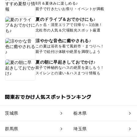
8月＆夏休みに楽しめる♪
親子で行きたいお祭り・イベントが満載
夏のドライブ＆おでかけにも♪
八ヶ岳・清里エリアで日帰り～1泊旅！
北杜市の人気＆穴場観光スポット厳選
涼やかな音色に癒やされる♪
この夏は浴衣を着て風鈴市・まつりへ！
親子で絵付け体験や絶景を満喫しよう
夏の朝に早起きしておでかけ♪
親子で神秘的なハスの絶景を楽しもう！
スイレンとの違い＆ハスまつり情報も
関東おでかけ人気スポットランキング
茨城県
栃木県
群馬県
埼玉県