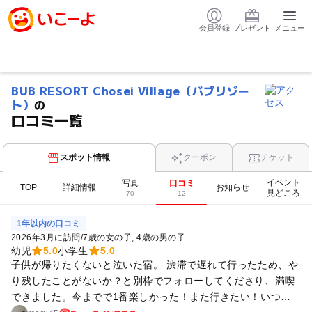
会員登録
プレゼント
メニュー
BUB RESORT Chosei Village（バブリゾー
ト）
の
口コミ一覧
スポット情報
クーポン
チケット
イベント
写真
口コミ
TOP
詳細情報
お知らせ
見どころ
70
12
1年以内の口コミ
2026年3月に訪問
/
7歳の女の子
4歳の男の子
幼児
5.0
小学生
5.0
子供が帰りたくないと泣いた宿。 渋滞で遅れて行ったため、や
り残したことがないか？と別枠でフォローしてくださり、満喫
できました。今までで1番楽しかった！また行きたい！いつい