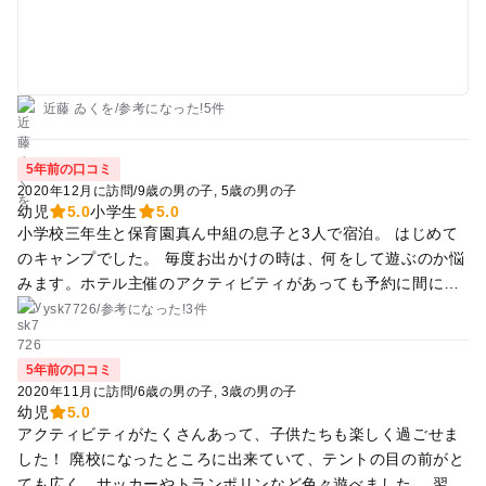
す。食事も美味しく大満足です！時期によってアクティビティ
も変わるとのことで、また来たいなと思いました！スタッフの
方々もとても親切でとても良い夏の思い出となりました！1つ
難点を強いて言うならばシャワーを予約しても時間に入れず少
し待ったくらいです。近くに温泉もあるようなので次来るなら
近藤 ゐくを
/
参考に
なった!
5件
そっちに行くかも知れません。全体的には満足でした！
5年前の口コミ
2020年12月に訪問
/
9歳の男の子
5歳の男の子
幼児
5.0
小学生
5.0
小学校三年生と保育園真ん中組の息子と3人で宿泊。 はじめて
のキャンプでした。 毎度お出かけの時は、何をして遊ぶのか悩
みます。ホテル主催のアクティビティがあっても予約に間に合
わなかったりすることもしばしば。 こちらの施設は全てのアク
ysk7726
/
参考に
なった!
3件
ティビティが予約なしで楽しめるので、前準備なく楽しめまし
た。 スタッフ（クルー）の方もとても親切だし、子供の面倒見
5年前の口コミ
が得意。チェックイン前に子供がトランポリンで遊んでいた
2020年11月に訪問
/
6歳の男の子
3歳の男の子
ら、いつのまにか遊びの輪を作ってくれて遊んでくれてまし
幼児
5.0
た。 火起こし、薪割りも丁寧に教えてくれながら体験させても
アクティビティがたくさんあって、子供たちも楽しく過ごせま
らえたし、夜の廃校を使った脱出ゲームも楽しめました。
した！ 廃校になったところに出来ていて、テントの目の前がと
ても広く、サッカーやトランポリンなど色々遊べました。 翌日