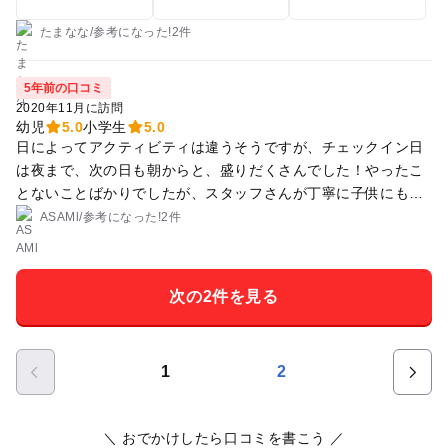
は子どもも大人と同じ量が出るのでたくさん残してしまいまし
た。ベットも3つしか使わなかったし、もう少し柔軟にしてほ
たまなな
/
参考に
なった!
2件
しいです。飲み放題は缶ジュースやビールを持ってきてくれて
楽でした。 でも本当にスタッフさんに良くしていただき、とて
5年前の口コミ
も楽しかったです。今度はgoto無しでももっと安くなるか、ト
2020年11月に訪問
イレ・洗面台が整備されたらまた行きたいです。かに漁してみ
幼児
5.0
小学生
5.0
日によってアクティビティは違うそうですが、チェックイン日
たいです。
は夜まで、次の日も朝からと、盛りだくさんでした！やったこ
とないことばかりでしたが、スタッフさんが丁寧に子供にも分
かりやすく教えて下さるのでめちゃくちゃ楽しめました！アク
ASAMl
/
参考に
なった!
2件
ティビティ以外にもトランポリンがあったり、バドミントンや
卓球の貸し出しもあって、子供達退屈する暇もありませんでし
た！お兄さんお姉さんも優しく楽しい方々で、沢山遊んでいた
次の2件を見る
だいて子供達大喜びでした！ 寒いかなーと心配でしたが、テン
ト内にエアコンもストーブもあって暖かかったし、ご飯も美味
しかったです！
1
2
＼ おでかけしたら口コミを書こう ／