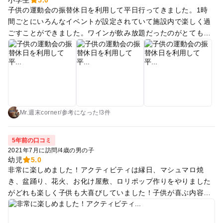
で叫んで打ち上げタイミングをとります。 ポンポンと上がるの
子供の運動会の振替休日を利用して平日行ってきました。1時
BBQでしたが、食事が終わりヒマをしている子ども達をクルー
は家庭用の一番大きいやつでしょうか。 20発ぐらい打ち上がる
間ごとにいろんなイベントが設定されていて施設内で楽しく過
の方達が集めて遊んでくれて、後半はのんびり大人のBBQタイ
花火のなんと感動的なこと！ ディズニーの花火を軽く超えてい
ごすことができました。ワインが飲み放題だったのがとても良
ムでした。 我が家は旦那の都合がつかなかったので私一人で子
ます！ 子供がヘロヘロに疲れ切って、みんなの掛け声で打ち上
かったです。テントに泊まるとお風呂とトイレが外なのでちょ
どもを連れて行ったのですが、思いがけず突然一人BBQという
がるのは世界一美しい打ち上げ花火だと思いました。 ディズニ
っと面倒でした。でも次はコテージに泊まってみたいです
展開になってしまい、とりあえずお酒を満足するまでいただき
ーランドは家族で一泊したら軽く10万円超えますよね。 それな
ました笑 最終アクティビティが終わったのが21時過ぎ、そこか
ら断然こちらでは無いでしょうか？ 施設に何千億をかけるより
らシャワーの予約をしてシャワーをして就寝準備で22時過ぎに
も人にお金をかける方がずっと貴重です。 最後にもう一度スタ
ようやくベッドに落ち着きました。 今日遊んだ様子をショート
ッフさん紹介があります。 もうみんなかなり仲良しになってい
ムービーにまとめていただき、最後カーテンコールのごとくク
るのでサイン入りブロマイド作ったら売れる気がしました。 と
ルーの皆さんが登場し拍手喝采でした。1日かけて長いお芝居
Mr.週末corner
/
参考に
なった!
3件
りあえず唯一のお土産品のシャツを買いました(笑 バブリゾー
を見終わったかのような満足感がありました。 ただ、やはりお
ト、これから全国でどんどん増えると思います。
値段は高いです。また来たい気持ちはありますが、なかなか難
5年前の口コミ
しいです。
2021年7月に訪問
/
4歳の男の子
幼児
5.0
非常に楽しめました！アクティビティは縁日、マシュマロ焼
き、盆踊り、花火、お化け屋敷、ロリポップ作りをやりました
がどれも楽しく子供も大喜びしていました！子供が喜ぶ内容の
ものが多いですが、大人でも楽しめるアクティビティもあり今
度はもう少し早い時間にチェックインして楽しみたいと思いま