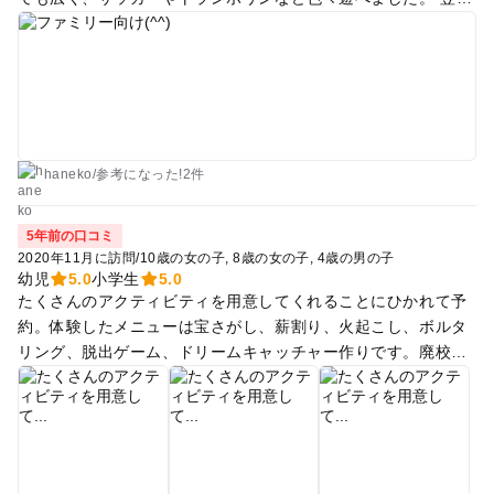
のチェックアウト後にもアクティビティが出来たり、遊べたの
で、ゆっくりと過ごせました。
haneko
/
参考に
なった!
2件
5年前の口コミ
2020年11月に訪問
/
10歳の女の子
8歳の女の子
4歳の男の子
幼児
5.0
小学生
5.0
たくさんのアクティビティを用意してくれることにひかれて予
約。体験したメニューは宝さがし、薪割り、火起こし、ボルタ
リング、脱出ゲーム、ドリームキャッチャー作りです。廃校を
利用した脱出ゲームは本当に面白そうでした(末っ子が怖がった
ので留守番しました)ナイフ作りは宝さがししてたら終わってい
ました。空いた時間はブランコやバトミントン、虫取りなど楽
しく過ごしました。子どもたちはトランポリンに夢中でした。
子どもたちは大満足だったようですが、やはり高いです。夕飯