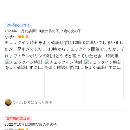
やっと1個目のアクティビティが終わって休憩かと思いきや、
その時間も鬼ごっこです。 そして2つ目のアクティビティはカ
ブトムシトラップ作り、そしてまた休憩時間を利用して全力ト
ランポリンです。体力のある子は連続水鉄砲らしいです💦 スタ
2年前の口コミ
ッフさんの体力は凄すぎます。 3つ目のアクティビティはうち
2023年11月に訪問
/
10歳の男の子
7歳の女の子
は女の子なのでアクセサリー作りしましたが、メインアクティ
小学生
5.0
ビティではスタッフさんの織田信長のお芝居による謎解きをや
チェックイン時刻をよく確認せずに12時頃に着いてしまいまし
ってました。 食事のバーベキューまでの間はまたトランポリン
たが、早すぎでした。 13時からチェックイン開始でしたが、そ
と鬼ごっこ、こちらも完全にスタッフさん主導です。 お客さん
れまでトランポリンの利用どうぞと言っていただき、時間潰し
30人ぐらいでスタッフさん10人ぐらいでしょうか。一見スタッ
させていただきました。 チェックインはLINEを登録してLINE
フさんが多いように思いますが、スタッフさんが寄り添ってく
に情報入力、そこからは全てLINEで情報のやり取りをしまし
れるので人数ギリギリです。 バーベキューはしっかり炭火焼き
た。（アクティビティの確認、シャワーの予約、夕飯の連絡
で用意してくださいました。 さらにバイキングもついてます。
等）これが結構便利です。 13時半からオリエンテーション、1
子供が20分でお腹いっぱいで食べ終わってウロウロするとすぐ
4時からアクティビティ開始のスケジュールですが、実際はチ
にスタッフさんによる鬼ごっこが始まります。 そして親が食事
ェックインからクルーの方が遊んでくれて、夜までずっと遊び
中に子供は線香花火作り。 親はスタッフさん手作りのバーでカ
っぱなしでした。 アクティビティは強制参加ではないので、の
ほぃこ
/
参考に
なった!
9件
クテルをもらいます(笑 いや、バーテンをしてるあなた、5分前
んびりしたいならすれば良いのですが、ウチの子達は動きたい
に鬼ごっこしてましたよね(笑 キッズが帰ってきて、夜のカブ
タイプのため、余す事なくアクティビティを遊び尽くし、私も
3年前の口コミ
トムシ探検、結果は詳しく書きませんが、子育てをよくわかっ
クタクタになりました。親の参加も自由なので、子どもを預け
2022年10月に訪問
/
7歳の男の子
てらっしゃる！ そして、手持ち花火と打ち上げ花火。 みんな
てゆっくりしている人達もいました。 夕食はセンターハウスで
小学生
5.0