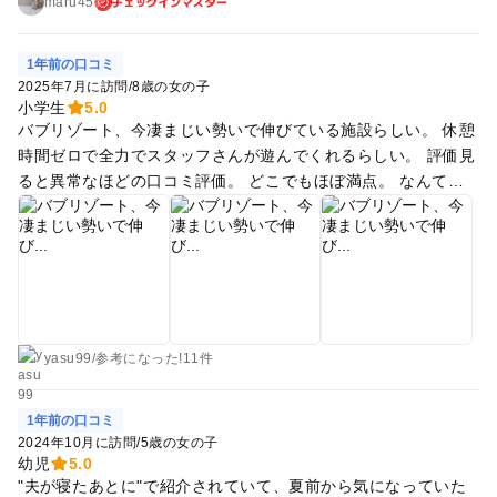
ける？と帰りの車で話す娘。 とにかく子供に天国の宿でした♪
チェックインマスター
maru45
1年前の口コミ
2025年7月に訪問
/
8歳の女の子
小学生
5.0
バブリゾート、今凄まじい勢いで伸びている施設らしい。 休憩
時間ゼロで全力でスタッフさんが遊んでくれるらしい。 評価見
ると異常なほどの口コミ評価。 どこでもほぼ満点。 なんてす
ごいのだろう。 料金を調べると、、高い！ ひえ！！家族3人、
土日一泊二日15万！ 日曜宿泊で12万、なんか安くなったので
仕事を休んできました。 車が無い上に節約して上総一ノ宮駅に
普通列車で行きました。 送迎バスで迎えにきたのは、、支配
人！ギリギリの人数でやってる感じです。 支配人すごいマッチ
ョです。 この会社はどうやら体育会系です！ スタッフさんの
平均年齢も２５歳ぐらいです。体力オバケによるリゾートで
yasu99
/
参考に
なった!
11件
す。 ものすごく慎重な運転で20分かけて到着！ いきなり子供
が「こっちきて！バッチ作り！」とスタッフさんに連れて行か
1年前の口コミ
れます。 その後、親はチェックインです。 チェックインの前
2024年10月に訪問
/
5歳の女の子
にアクティビティです。 子供がバッチをつけて帰ってきまし
幼児
5.0
"夫が寝たあとに"で紹介されていて、夏前から気になっていた
た。 午後1時のアクティビティまで時間あるなと思ったらトラ