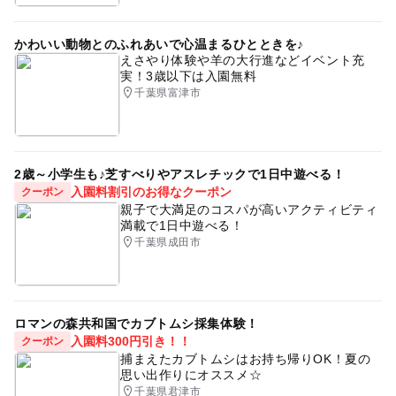
かわいい動物とのふれあいで心温まるひとときを♪
えさやり体験や羊の大行進などイベント充
実！3歳以下は入園無料
千葉県富津市
2歳～小学生も♪芝すべりやアスレチックで1日中遊べる！
入園料割引のお得なクーポン
クーポン
親子で大満足のコスパが高いアクティビティ
満載で1日中遊べる！
千葉県成田市
ロマンの森共和国でカブトムシ採集体験！
入園料300円引き！！
クーポン
捕まえたカブトムシはお持ち帰りOK！夏の
思い出作りにオススメ☆
千葉県君津市