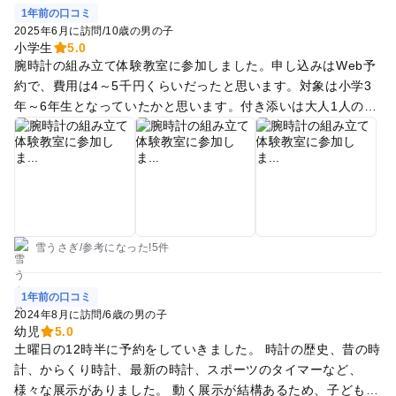
1年前の口コミ
2025年6月に訪問
/
10歳の男の子
小学生
5.0
腕時計の組み立て体験教室に参加しました。申し込みはWeb予
約で、費用は4～5千円くらいだったと思います。対象は小学3
年～6年生となっていたかと思います。付き添いは大人1人のみ
可。子どもが作業に苦戦したときにフォローするためです。 最
初に時計の歴史や種類、仕組みなどの話を聴き、そのあと時計
の組み立てをします。講師の説明を聴きながら(動画あり)、組
み立てをしていきます。ムーブメントは精密機械なので組立済
みですが、最終工程のところを行うという感じです。 電池は2~
3年くらいはもつようです、その後も電池交換可能です。 体験
教室が終わったあと館内を見学して帰りました。昔の時計から
雪うさぎ
/
参考に
なった!
5件
最近の高級時計までたくさんの展示品を見たりSEIKOの社歴を
知ることができました。
1年前の口コミ
2024年8月に訪問
/
6歳の男の子
幼児
5.0
土曜日の12時半に予約をしていきました。 時計の歴史、昔の時
計、からくり時計、最新の時計、スポーツのタイマーなど、
様々な展示がありました。 動く展示が結構あるため、子ども