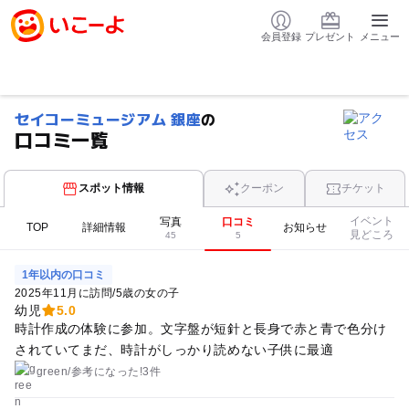
会員登録
プレゼント
メニュー
セイコーミュージアム 銀座
の
口コミ一覧
スポット情報
クーポン
チケット
イベント
写真
口コミ
TOP
詳細情報
お知らせ
見どころ
45
5
1年以内の口コミ
2025年11月に訪問
/
5歳の女の子
幼児
5.0
時計作成の体験に参加。文字盤が短針と長身で赤と青で色分け
されていてまだ、時計がしっかり読めない子供に最適
green
/
参考に
なった!
3件