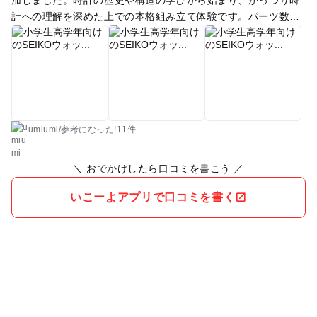
計への理解を深めた上での本格組み立て体験です。パーツ数は
それ程多くないのですが、精密機器を組み上げるという事は工
作とかとは全く違うものなんだなーと実感しました。※体験は
常設ではなく不定期の体験イベントだそうです。
umiumi
/
参考に
なった!
11件
＼ おでかけしたら口コミを書こう ／
いこーよアプリで口コミを書く