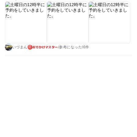
は、そういったところに興味を持っていました。ボールが転が
る時計や、時間ごとにからくりが動く一階の時計（正時間から
は少しずらされていました）や、メリーゴーラウンドのからく
り時計が動くのを見られてとても喜んでいました。（他の時計
も時間をずらしてあるので、所々で動くところご見える化もし
れません） ビル内の移動は、一階から二階以外は、すべてエレ
おでかけマスター
ベーターですが、予約制としているためか、あまり待つことも
いづまん
/
参考に
なった!
6件
なく移動できます。中も混雑していませんでした。 トイレも多
くあり、座れるところもあるので、子ども次第ではあります
が、ゆっくり回ることも可能だと思います。 手づくりの紙と輪
ゴムの時計と、たまたま行なっていたイベントをクリアしてク
リアファイルをいただき、子どもも喜んでいました。