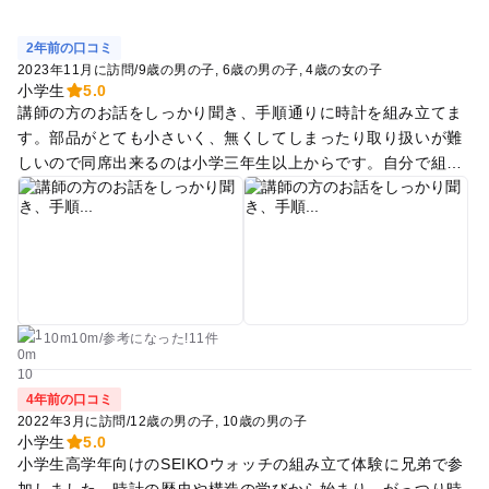
2年前の口コミ
2023年11月に訪問
/
9歳の男の子
6歳の男の子
4歳の女の子
小学生
5.0
講師の方のお話をしっかり聞き、手順通りに時計を組み立てま
す。部品がとても小さいく、無くしてしまったり取り扱いが難
しいので同席出来るのは小学三年生以上からです。自分で組み
立てた腕時計は記念に持ち帰れるので、息子は自慢げに使って
います。
10m10m
/
参考に
なった!
11件
4年前の口コミ
2022年3月に訪問
/
12歳の男の子
10歳の男の子
小学生
5.0
小学生高学年向けのSEIKOウォッチの組み立て体験に兄弟で参
加しました。時計の歴史や構造の学びから始まり、がっつり時