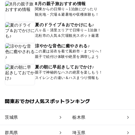
8月の親子旅おすすめ情報
関東からの日帰り～1泊旅にぴったり
観光地・穴場＆避暑地や収穫体験も！
夏のドライブ＆おでかけにも♪
八ヶ岳・清里エリアで日帰り～1泊旅！
北杜市の人気＆穴場観光スポット厳選
涼やかな音色に癒やされる♪
この夏は浴衣を着て風鈴市・まつりへ！
親子で絵付け体験や絶景を満喫しよう
夏の朝に早起きしておでかけ♪
親子で神秘的なハスの絶景を楽しもう！
スイレンとの違い＆ハスまつり情報も
関東おでかけ人気スポットランキング
茨城県
栃木県
群馬県
埼玉県