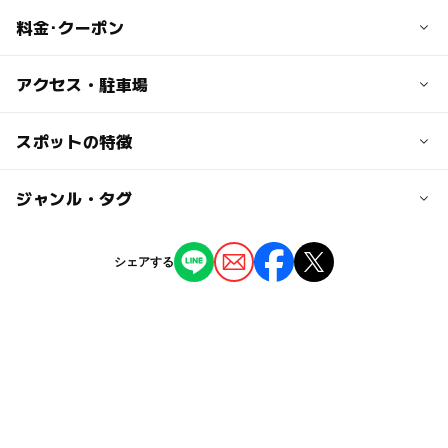
料金･クーポン
子供の料金
アクセス・駐車場
中学生以下 50円
交通アクセス
スポットの特徴
大人の料金
神奈川中央交通バスに乗車し、バス停「一号公園前」より
200円
すぐ
ー
ー
駐車場あり
ジャンル・タグ
駅から近い
近くの駅
ー
ー
授乳室あり
託児所
ジャンル
シェアする
原当麻駅
プール
ー
ー
雨でもOK
ベビーカーOK
番田駅
タグ
ー
ー
食事持込OK
レストラン
公営(市民・区民・府民)プール
子ども料金500円以下
下溝駅
ー
ー
売店
オムツ交換台
幼児プール
夏休み2026