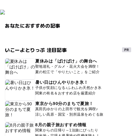
あなたにおすすめの記事
いこーよとりっぷ 注目記事
夏休みは「ばけばけ」の舞台へ
聖地巡礼・グルメ・花火大会を満喫！
夏の松江で「やりたいこと」をご紹介
暑い日はひんやりかき氷！
子供が笑顔になる♪ふわふわ天然かき氷
関東の有名＆おすすめ店を厳選紹介
東京から90分のまちで夏旅！
真田氏ゆかりの上田市で観光を満喫♪
涼しい高原・国宝・別所温泉をめぐる旅
8月の親子旅おすすめ情報
関東からの日帰り～1泊旅にぴったり
観光地・穴場＆避暑地や収穫体験も！