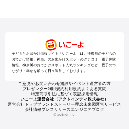
神奈川のエリアからプール子ども連れのお出かけスポッ
トを探す
横浜・みなとみらい・中華街・ベイエリア・金沢八景のプール
お出かけ
鎌倉・湘南（藤沢・茅ヶ崎・平塚周辺）のプールお出かけ
小田原・熱海・湯河原・真鶴のプールお出かけ
町田・相模原・愛川・上野原のプールお出かけ
子どもとお出かけ情報サイト「いこーよ」は、神奈川の子どもの
新横浜・港北エリア・日吉・青葉台・鶴見のプールお出かけ
おでかけ情報、神奈川のお出かけスポットのクチコミ・親子体験
川崎のプールお出かけ
情報、神奈川のおでかけスポット人気ランキングなど、親子のつ
海老名・厚木のプールお出かけ
ながり・幸せを願って日々運営しております。
三浦半島（横須賀・三浦）のプールお出かけ
箱根（湯本・強羅・小涌谷・仙石原・芦ノ湖）のプールお出か
ご意見やお問い合わせ
施設やイベント運営者の方
プレゼンター利用規約
利用規約
よくある質問
け
特定商取引法に基づく表記
採用情報
秦野・南足柄・丹沢のプールお出かけ
いこーよ運営会社（アクトインディ株式会社）
戸塚・港南・旭・瀬谷・泉（横浜）のプールお出かけ
運営会社トップ
ブランドストーリー
理念
未来図
運営サービス
会社情報
プレスリリース
エンジニアブログ
© actindi Inc.
神奈川の定番お出かけスポット
神奈川の遊園地