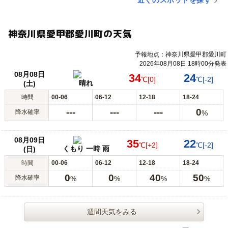
近くのスポットを探す
神奈川県愛甲郡愛川町の天気
予報地点：神奈川県愛甲郡愛川町
2026年08月08日 18時00分発表
08月08日
34
24
℃
[0]
℃
[-2]
晴れ
(土)
時間
00-06
06-12
12-18
18-24
---
---
---
0
降水確率
%
08月09日
35
22
℃
[+2]
℃
[-2]
くもり 一時 雨
(日)
時間
00-06
06-12
12-18
18-24
0
0
40
50
降水確率
%
%
%
%
週間天気をみる