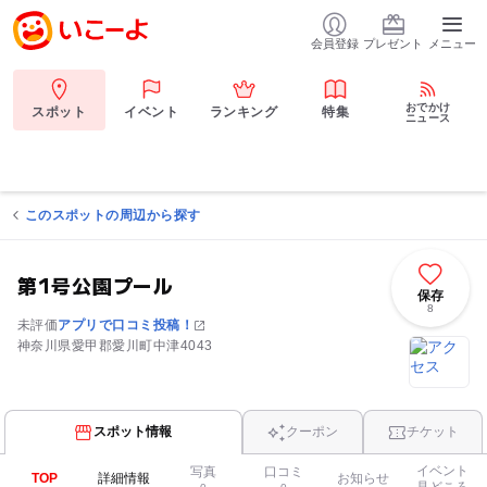
会員登録
プレゼント
メニュー
おでかけ
スポット
イベント
ランキング
特集
ニュース
このスポットの周辺から探す
第1号公園プール
保存
8
未評価
アプリで口コミ投稿！
神奈川県愛甲郡愛川町中津4043
スポット情報
クーポン
チケット
イベント
写真
口コミ
TOP
詳細情報
お知らせ
見どころ