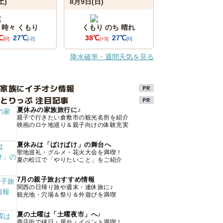
土)
8月9日(日)
 時々 くもり
くもり のち 晴れ
℃
27℃
38℃
27℃
[0]
[-2]
[+3]
[0]
降水確率・週間天気を見る
け家族にイチオシ情報
とりっぷ 注目記事
夏休みの家族旅行に♪
親子で行きたい倉敷市の観光名所を紹介
映画のロケ地巡り＆親子向けの体験充実
夏休みは「ばけばけ」の舞台へ
聖地巡礼・グルメ・花火大会を満喫！
夏の松江で「やりたいこと」をご紹介
7月の親子旅おすすめ情報
関西の日帰り旅や週末・連休旅に♪
観光地・穴場＆祭り＆外遊びを満喫
夏の土曜は「土曜夜市」へ♪
商店街で縁日・屋台・イベント満喫！