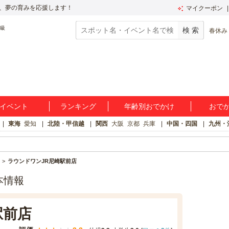
、夢の育みを応援します！
マイクーポン
春休み
イベント
ランキング
年齢別おでかけ
おで
東海
愛知
北陸・甲信越
関西
大阪
京都
兵庫
中国・四国
九州・
ラウンドワンJR尼崎駅前店
本情報
駅前店