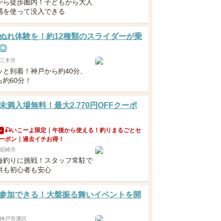
から徒歩圏内！子どもから大人
感を使って没入できる
ぬれ体験を！約12種類のスライダーが乗
◎
三木市
ッと到着！神戸から約40分、
ら約60分！
未満入場無料！最大2,770円OFFクーポ
🎣いこーよ限定｜午後から使える！釣りまるごとセ
ン
ーポン｜過去イチお得！
尼崎市
海釣りに挑戦！スタッフ常駐で
供も初心者も安心
参加できる！大盤振る舞いイベントを開
神戸市灘区