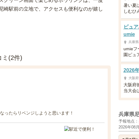
スクリーン画面で楽しめるボウリングは、一度
暑い夏
尼崎駅前の立地で、アクセスも便利なのが嬉し
しむひ
ピュア
umie
兵庫県
umie
園ピュ
ミ(2件)
202
大阪府
大阪府
当大会は
くなったらリベンジしようと思います！
兵庫県
予報地点：
2026年08