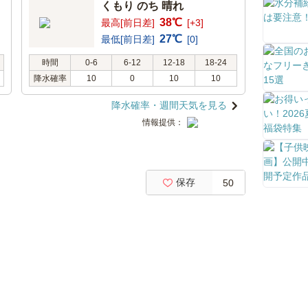
くもり のち 晴れ
38℃
最高[前日差]
[+3]
27℃
最低[前日差]
[0]
時間
0-6
6-12
12-18
18-24
降水確率
10
0
10
10
降水確率・週間天気を見る
情報提供：
保存
50