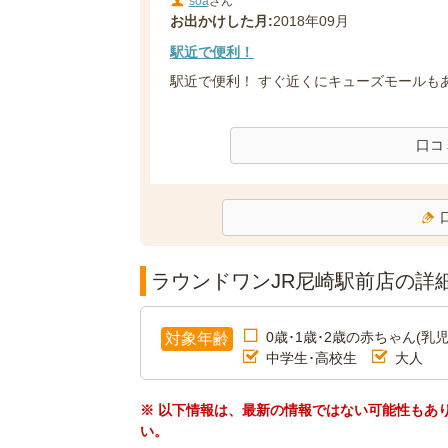
soa
さん
お出かけした月:
2018年09月
駅近で便利！
駅近で便利！ すぐ近くにキューズモールも
口コ
ラウンドワンJR尼崎駅前店の詳
0歳･1歳･2歳の赤ちゃん(乳児
対象年齢
中学生･高校生
大人
※ 以下情報は、最新の情報ではない可能性もあ
い。