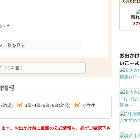
8月8日(
晴れ
37
あり✦
ミ一覧を見る
お出か
いこーよ
口コミを書く
細情報
･幼児)
3歳･4歳･5歳･6歳(幼児)
小学生
ります。お出かけ前に最新の公式情報を、必ずご確認下さ