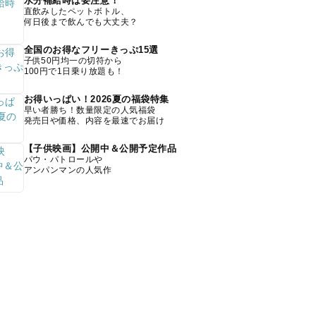
水分補給時は要注意！
直飲みしたペットボトル、
何日後まで飲んでも大丈夫？
全国のお得なフリーきっぷ15選
子供50円均一の切符から
100円で1日乗り放題も！
お得いっぱい！2026夏の福袋特集
早い者勝ち！数量限定の人気福袋
発売日や価格、内容を最速でお届け
【子供映画】公開中＆公開予定作品
パウ・パトロールや
アンパンマンの人気作