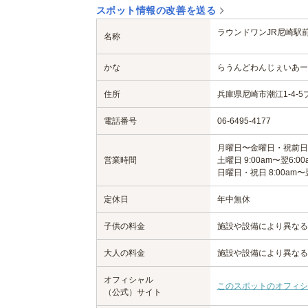
スポット情報の改善を送る
ラウンドワンJR尼崎駅
名称
かな
らうんどわんじぇいあー
住所
兵庫県尼崎市潮江1-4-
電話番号
06-6495-4177
月曜日〜金曜日・祝前日 10
営業時間
土曜日 9:00am〜翌6:00
日曜日・祝日 8:00am〜翌
定休日
年中無休
子供の料金
施設や設備により異なる
大人の料金
施設や設備により異なる
オフィシャル
このスポットのオフィシ
（公式）サイト