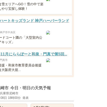
は雪エリアへGO！雪の中で楽
んやり宝探し体験！
ハートキッズランド 神戸ハーバーランド
神戸市中央区
フードコート隣の「大型室内公
アキッズ」
6年11月にららぽーと和泉・門真で第5回...
門真市
後援・和泉市教育委員会後援
大阪府大規...
尼崎市
今日・明日の天気予報
兵庫県尼崎市
月08日 18時00分
発表