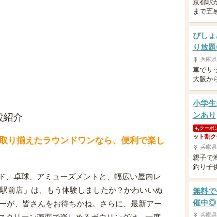
京都駅
まで五
びしょ
り放題
兵庫県
車でサ
大阪か
小学生
ンあり
設紹介
クーポ
ット割ク
取り揃えたラウンドワンなら、便利で楽し
兵庫県
親子で
釣り子
ド、卓球、アミューズメントと、幅広い屋内レ
崎駅前店」は、もう体験しましたか？かわいいぬ
無料で
催中◎
ャーが、皆さんをお待ちかね。さらに、最新アー
兵庫県