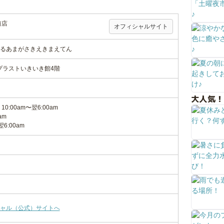
前店
オフィシャルサイト
るあまがさきえきまえてん
5プラストいきいき館4階
大人気！
:00am〜翌6:00am
am
6:00am
ャル（公式）サイトへ