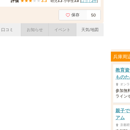
評価
★
★
★
★
★
3.3
幼児
3.3
小学生
3.0
[
口コミ
2
件
]
保存
50
口コミ
お知らせ
イベント
天気/地図
兵庫周
教育資
ものた
オンラ
参加無
ライン
親子で
アム
京都府