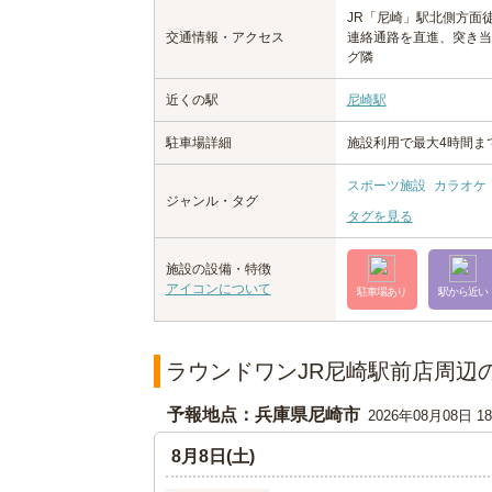
JR「尼崎」駅北側方面
交通情報・アクセス
連絡通路を直進、突き当
グ隣
近くの駅
尼崎駅
駐車場詳細
施設利用で最大4時間まで
スポーツ施設
カラオケ
ジャンル・タグ
タグを見る
施設の設備・特徴
アイコンについて
駐車場あり
駅から近い
ラウンドワンJR尼崎駅前店周辺
予報地点：兵庫県尼崎市
2026年08月08日 
8月8日(土)