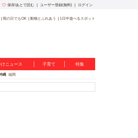
保存/あとで読む
ユーザー登録(無料)
ログイン
雨の日でもOK
動物とふれあう
1日中遊べるスポット
かけニュース
子育て
特集
沖縄
福岡