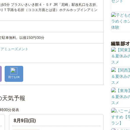
徒歩5分 プラスいきいき館４・５Ｆ JR「尼崎」駅改札口を左折、
りＴ字路を右折（ココエ方面とは逆）ホテルホップインアミン
駐車無料。以後150円/30分
編集部
アミューズメント
雨でもOK
の天気予報
18時00分発表
8月9日(日)