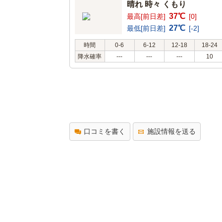
晴れ 時々 くもり
37℃
最高[前日差]
[0]
27℃
最低[前日差]
[-2]
時間
0-6
6-12
12-18
18-24
降水確率
---
---
---
10
口コミを書く
施設情報を送る