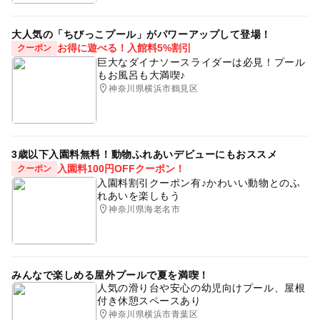
外遊び
レジャー
暑い日でもOK
フィッシング
大人気の「ちびっこプール」がパワーアップして登場！
子ども釣り
GW2016
オートキャンプ場
お得に遊べる！入館料5%割引
クーポン
巨大なダイナソースライダーは必見！プール
親子で釣り
gw2015
川釣り
キャンプ
もお風呂も大満喫♪
神奈川県横浜市鶴見区
東名高速道路
渓流
BBQ
家族釣り
漁業体験
レジャー施設
三連休
1日遊べるスポット
春休み2027
1日中遊べるスポット
子どもと釣り
3歳以下入園料無料！動物ふれあいデビューにもおススメ
入園料100円OFFクーポン！
冬休み2025-2026
アウトドア
クーポン
入園料割引クーポン有♪かわいい動物とのふ
GW(ゴールデンウィーク)2016
釣って食べられる施設
れあいを楽しもう
神奈川県海老名市
ドライブ
ハイキング
GW(ゴールデンウィーク)2015
みんなで楽しめる屋外プールで夏を満喫！
人気の滑り台や安心の幼児向けプール、屋根
付き休憩スペースあり
神奈川県横浜市青葉区