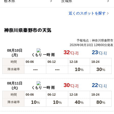
栃木県
茨城県
近くのスポットを探す
神奈川県秦野市の天気
予報地点：神奈川県秦野市
2026年08月10日 12時00分発表
08月10日
32
23
℃
[-2]
℃
[-1]
くもり 一時 雨
(月)
時間
00-06
06-12
12-18
18-24
---
---
10
30
降水確率
%
%
08月11日
30
22
℃
[-2]
℃
[-1]
くもり 一時 雨
(火)
時間
00-06
06-12
12-18
18-24
10
10
40
80
降水確率
%
%
%
%