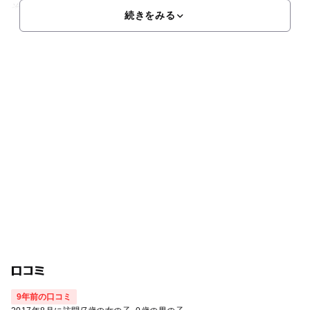
そり佇む1棟のみの山荘もあり、スタ
続きをみる
口コミ
9年前の口コミ