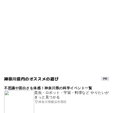
タグ
◯
ー
食事持込OK
レストラン
自然体験
自然の中に泊まる
午後から遊べる
◯
ー
売店
オムツ交換台
川遊び2026
野外遊び場
1日中楽しめる施設
ベビーカーOK
秦野
ニジマス
ゴールデンウィーク2015
シルバーウィーク2026
野外体験
魚釣り
夏休み2016
屋外遊び場
夏休み2015
さかな釣り
平成27年
夏休み2014
GW
散歩
夏休み2026
釣竿レンタル有り
神奈川県内のオススメの遊び
バーベキュー(BBQ)
釣りができるキャンプ場
不思議や面白さを体感！神奈川県の科学イベント一覧
2014年夏休み特集
宿泊
涼しい
昆虫・ロボット・宇宙・料理など やりたいが
きっと見つかる
秋のお出かけ2026
GW(ゴールデンウィーク)2027
神奈川県横浜市西区
ゴールデンウィーク2016
ゴールデンウィーク