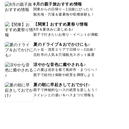
8月の親子旅おすすめ情報
関東からの日帰り～1泊旅にぴったり
観光地・穴場＆避暑地や収穫体験も！
【関東】おすすめ夏祭り情報
8月＆夏休みに楽しめる♪
親子で行きたいお祭り・イベントが満載
夏のドライブ＆おでかけにも♪
八ヶ岳・清里エリアで日帰り～1泊旅！
北杜市の人気＆穴場観光スポット厳選
涼やかな音色に癒やされる♪
この夏は浴衣を着て風鈴市・まつりへ！
親子で絵付け体験や絶景を満喫しよう
夏の朝に早起きしておでかけ♪
親子で神秘的なハスの絶景を楽しもう！
スイレンとの違い＆ハスまつり情報も