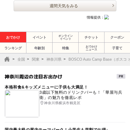
週間天気をみる
情報提供：
オンライン
おでかけ
イベント
チケット
クーポン
イベント
おでかけ
ランキング
年齢別
特集
子育て
ニュース
全国
関東
神奈川県
BOSCO Auto Camp Base（ボ
神奈川周辺の注目お出かけ
本格和食&キッズメニューに子供も大満足！
3歳以下無料のドリンクバーも！「華屋与兵
衛」の魅力を徹底レポ
神奈川県横浜市鶴見区
国内最大級の屋内テーマパーク！小学生も学割でお得♪