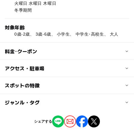
火曜日 水曜日 木曜日
冬季期間
対象年齢
0歳-2歳、 3歳-6歳、 小学生、 中学生･高校生、 大人
料金･クーポン
子供の料金
アクセス・駐車場
サイト使用料オート1区画：6,000円～，AC電源使用料：1
000円、宿泊施設山荘：20,000円～
交通アクセス
スポットの特徴
東名高速道路「秦野中井」ICより県道71号線、県道70号
大人の料金
線経由18km
◯
ー
駐車場あり
ジャンル・タグ
駅から近い
サイト使用料オート1区画：6,000円～，AC電源使用料：1
000円、宿泊施設山荘：20,000円～
ー
ー
授乳室あり
託児所
ジャンル
シェアする
バーベキュー
キャンプ場
釣り
ー
◯
雨でもOK
ベビーカーOK