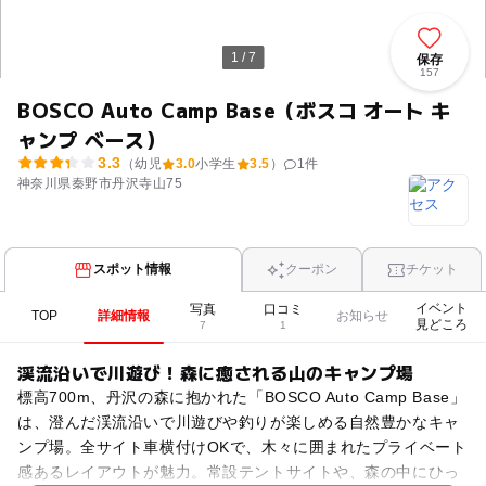
1 / 7
保存
157
BOSCO Auto Camp Base（ボスコ オート キ
ャンプ ベース）
3.3
（幼児
3.0
小学生
3.5
）
1
件
神奈川県秦野市丹沢寺山75
スポット情報
クーポン
チケット
イベント
写真
口コミ
TOP
詳細情報
お知らせ
見どころ
7
1
渓流沿いで川遊び！森に癒される山のキャンプ場
標高700m、丹沢の森に抱かれた「BOSCO Auto Camp Base」
は、澄んだ渓流沿いで川遊びや釣りが楽しめる自然豊かなキャ
ンプ場。全サイト車横付けOKで、木々に囲まれたプライベート
感あるレイアウトが魅力。常設テントサイトや、森の中にひっ