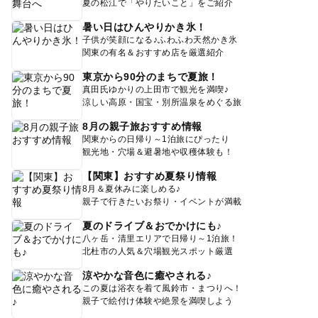
夏の松江で「やりたいこと」をご紹介
暑い日はひんやりかき氷！
子供が笑顔になる♪ふわふわ天然かき氷
関東の有名＆おすすめ店を厳選紹介
東京から90分のまちで夏旅！
真田氏ゆかりの上田市で観光を満喫♪
涼しい高原・国宝・別所温泉をめぐる旅
8月の親子旅おすすめ情報
関東からの日帰り～1泊旅にぴったり
観光地・穴場＆避暑地や収穫体験も！
【関東】おすすめ夏祭り情報
8月＆夏休みに楽しめる♪
親子で行きたいお祭り・イベントが満載
夏のドライブ＆おでかけにも♪
八ヶ岳・清里エリアで日帰り～1泊旅！
北杜市の人気＆穴場観光スポット厳選
涼やかな音色に癒やされる♪
この夏は浴衣を着て風鈴市・まつりへ！
親子で絵付け体験や絶景を満喫しよう