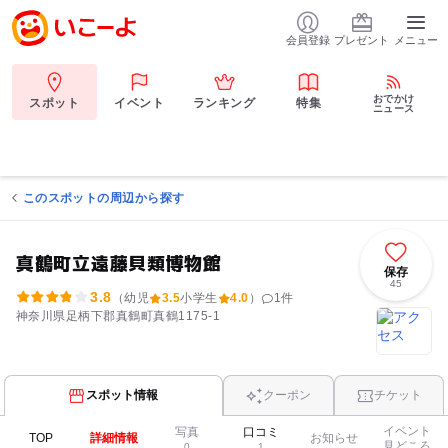
会員登録
プレゼント
メニュー
おでかけ
スポット
イベント
ランキング
特集
ニュース
このスポットの周辺から探す
真鶴町立遠藤貝類博物館
保存
45
3.8
（幼児
3.5
小学生
4.0
）
1
件
神奈川県足柄下郡真鶴町真鶴1175-1
スポット情報
クーポン
チケット
イベント
写真
口コミ
TOP
詳細情報
お知らせ
見どころ
0
1