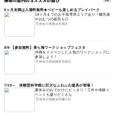
神奈川県内のオススメの遊び
冬休み2025-2026
午後から遊べる
雨の日おでかけ
6ヶ月未満は入場料無料★ベビーも楽しめるプレイパーク
箱根
自然体験
夏休み自由研究
常設展示
生物
18ヶ月までのお子様専用エリアあり！離乳食
やおむつの販売も◎
GW
海の生き物
夏休み2026
秋のお出かけ2026
神奈川県横浜市西区
ドライブに家族とおでかけ
貝
名所
駐車場あり
8/9 【参加無料】美ら海ワークショップフェスタ
沖縄をイメージした人気のワークショップに
参加しよう！
神奈川県相模原市南区
7/18～ 体験型科学館に巨大なふわふわ遊具が登場！
夏休みのおでかけにピッタリ！工作や体験イ
ベントも盛りだくさん
神奈川県横浜市磯子区