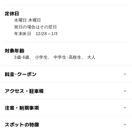
定休日
水曜日 木曜日
祝日の場合はその翌日
年末休日 12/28～1/3
対象年齢
3歳-6歳、 小学生、 中学生･高校生、 大人
料金･クーポン
子供の料金
アクセス・駐車場
150円
小学生以上
交通アクセス
注意・制限事項
団体(20名以上) 100円
JR東海道本線・真鶴駅から箱根登山バス「三ツ石・ケープ
※真鶴町民、湯河原町民無料
真鶴行き」(約13分)、終点「ケープ真鶴」下車
スポットの特徴
動物を学ぶ：○