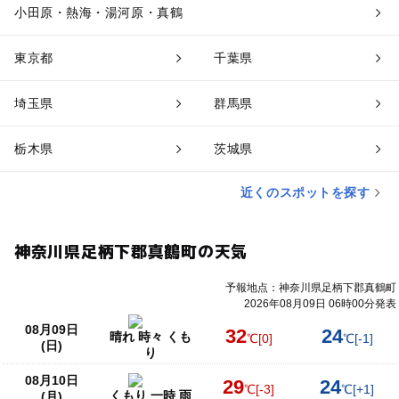
小田原・熱海・湯河原・真鶴
東京都
千葉県
埼玉県
群馬県
栃木県
茨城県
近くのスポットを探す
神奈川県足柄下郡真鶴町の天気
予報地点：神奈川県足柄下郡真鶴町
2026年08月09日 06時00分発表
08月09日
32
24
晴れ 時々 くも
℃
[0]
℃
[-1]
(日)
り
08月10日
29
24
℃
[-3]
℃
[+1]
くもり 一時 雨
(月)