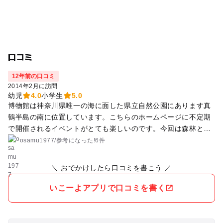
口コミ
12年前の口コミ
2014年2月に訪問
幼児
4.0
小学生
5.0
博物館は神奈川県唯一の海に面した県立自然公園にあります真
鶴半島の南に位置しています。こちらのホームページに不定期
で開催されるイベントがとても楽しいのです。今回は森林と海
辺の生き物観察に参加し、博物館の中で貝殻について館長さん
osamu1977
/
参考に
なった!
6件
から楽しいお話を聞けました。次回は干物つくり体験とプラン
クトンの観察と体験ものが大好きな我が家としては是非、参加
＼ おでかけしたら口コミを書こう ／
する予定です。都心からも近くイベント情報を確認してからお
出かけすることをお勧めします。近くのゴルフパークも寄って
いこーよアプリで口コミを書く
みてください。