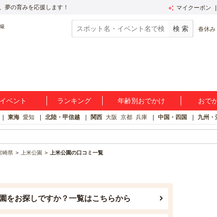
、夢の育みを応援します！
マイクーポン
春休み
イベント
ランキング
年齢別おでかけ
おで
東海
愛知
北陸・甲信越
関西
大阪
京都
兵庫
中国・四国
九州・
宮崎県
上米公園
上米公園の口コミ一覧
園をお探しですか？一覧はこちらから