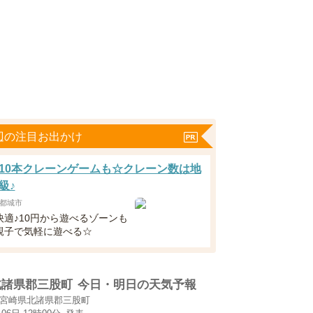
辺の注目お出かけ
10本クレーンゲームも☆クレーン数は地
級♪
都城市
快適♪10円から遊べるゾーンも
親子で気軽に遊べる☆
北諸県郡三股町
今日・明日の天気予報
宮崎県北諸県郡三股町