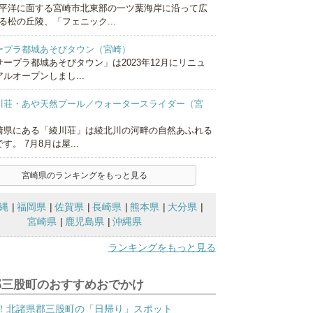
平洋に面する宮崎市北東部の一ツ葉海岸に沿って広
る松の丘陵、「フェニック...
ープラ都城あそびタウン（宮崎）
サープラ都城あそびタウン」は2023年12月にリニュ
アルオープンしまし...
川荘・あや天然プール／ウォータースライダー（宮
）
崎県にある「綾川荘」は綾北川の河畔の自然あふれる
す。 7月8月は屋...
宮崎県のランキングをもっと見る
縄
福岡県
佐賀県
長崎県
熊本県
大分県
宮崎県
鹿児島県
沖縄県
ランキングをもっと見る
郡三股町のおすすめおでかけ
！北諸県郡三股町の「日帰り」スポット