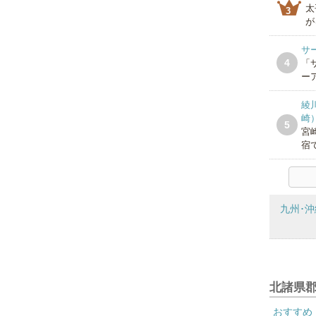
太
3
が
サ
4
「
ー
綾
崎
5
宮
宿で
九州･沖
北諸県
おすすめ