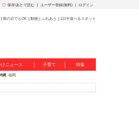
保存/あとで読む
ユーザー登録(無料)
ログイン
雨の日でもOK
動物とふれあう
1日中遊べるスポット
かけニュース
子育て
特集
沖縄
福岡