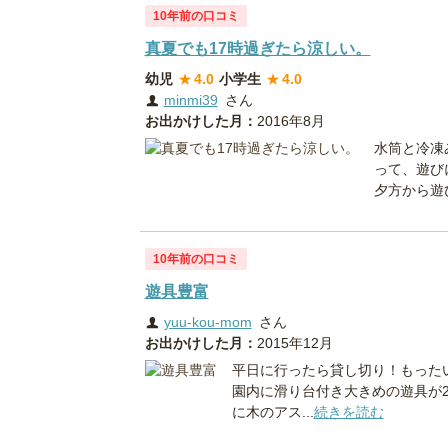
10年前の口コミ
真夏でも17時過ぎたら涼しい。
幼児
★
4.0
小学生
★
4.0
minmi39
さん
お出かけした月：
2016年8月
水筒と冷凍
って、遊び
夕方から遊び
10年前の口コミ
遊具豊富
yuu-kou-mom
さん
お出かけした月：
2015年12月
平日に行ったら貸し切り！もった
園内に滑り台付き大きめの遊具が
に木のアス...
続きを読む