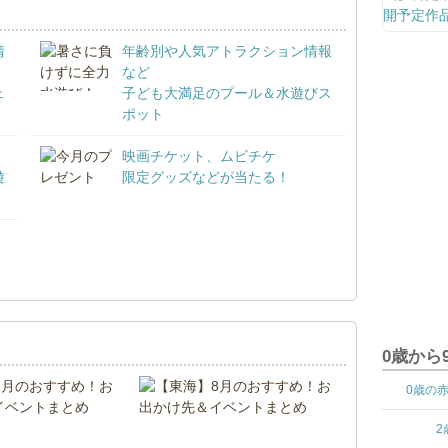
情
年齢別や人気アトラクション情報
など
ェ
子ども大満足のプール＆水遊びス
ポット
映画チケット、ムビチケ
遊
限定グッズなどが当たる！
！
0歳から
0歳の
2