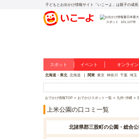
子どもとお出かけ情報サイト「いこーよ」は親子の成長
スポット
101,127件
スポット
イベント
オンライン
北海道・東北
北海道
関東
東京
神奈川
千葉
埼玉
おでかけ情報TOP
おでかけスポット一覧
九州･沖縄
上米公園の口コミ一覧
北諸県郡三股町の公園・総合公