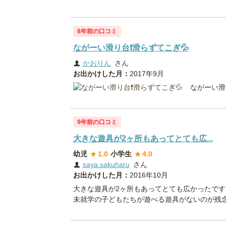
8年前の口コミ
ながーい滑り台❗滑らずてこぎ💦
かおりん
さん
お出かけした月：
2017年9月
ながーい滑
9年前の口コミ
大きな遊具が2ヶ所もあってとても広...
幼児
★
1.0
小学生
★
4.0
saya.sakuharu
さん
お出かけした月：
2016年10月
大きな遊具が2ヶ所もあってとても広かったです
未就学の子どもたちが遊べる遊具がないのが残