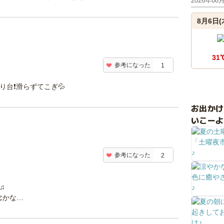
2026年08
8月6日(
31
参考になった
1
り台❗滑らずてこぎ💦
お出か
いこーよ
参考になった
2
♫
念かな…