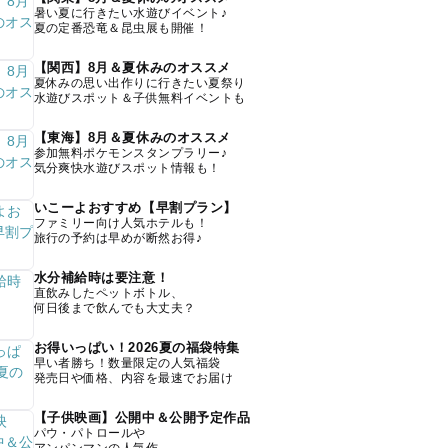
暑い夏に行きたい水遊びイベント♪
夏の定番恐竜＆昆虫展も開催！
【関西】8月＆夏休みのオススメ
夏休みの思い出作りに行きたい夏祭り
水遊びスポット＆子供無料イベントも
【東海】8月＆夏休みのオススメ
参加無料ポケモンスタンプラリー♪
気分爽快水遊びスポット情報も！
いこーよおすすめ【早割プラン】
ファミリー向け人気ホテルも！
旅行の予約は早めが断然お得♪
水分補給時は要注意！
直飲みしたペットボトル、
何日後まで飲んでも大丈夫？
お得いっぱい！2026夏の福袋特集
早い者勝ち！数量限定の人気福袋
発売日や価格、内容を最速でお届け
【子供映画】公開中＆公開予定作品
パウ・パトロールや