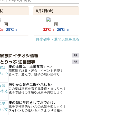
月06日 12時00分
発表
木)
8月7日(金)
雨
雨
℃
25℃
32℃
26℃
[0]
[+1]
[+1]
[+1]
降水確率・週間天気を見る
け家族にイチオシ情報
とりっぷ 注目記事
夏の土曜は「土曜夜市」へ♪
商店街で縁日・屋台・イベント満喫！
食べて、遊んで、親子の思い出作り
涼やかな音色に癒やされる♪
この夏は浴衣を着て風鈴市・まつりへ！
親子で絵付け体験や絶景を満喫しよう
夏の朝に早起きしておでかけ♪
親子で神秘的なハスの絶景を楽しもう！
スイレンとの違い＆ハスまつり情報も