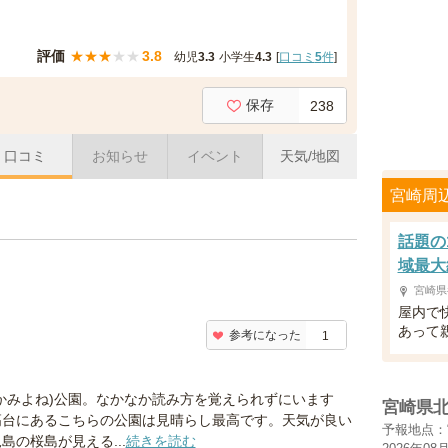
評価
★
★
★
★
★
3.8
幼児
3.3
小学生
4.3
[
口コミ
5
件
]
保存
238
口コミ
お知らせ
イベント
天気/地図
宮崎周
話題の
域最大
宮崎県
屋内で
あって
参考になった
1
かみよね)公園。なかなか読み方を覚えられずにいます
宮崎県
高台にあるこちらの公園は見晴らし最高です。天気が良い
予報地点：
島の桜島が見える...
続きを読む