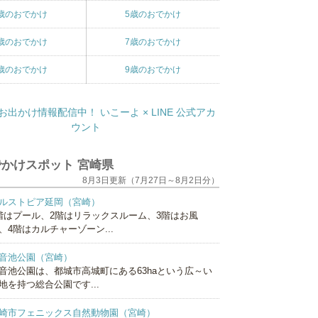
歳のおでかけ
5歳のおでかけ
歳のおでかけ
7歳のおでかけ
歳のおでかけ
9歳のおでかけ
かけスポット 宮崎県
8月3日更新（7月27日～8月2日分）
ルストピア延岡（宮崎）
階はプール、2階はリラックスルーム、3階はお風
、4階はカルチャーゾーン...
音池公園（宮崎）
音池公園は、都城市高城町にある63haという広～い
地を持つ総合公園です...
崎市フェニックス自然動物園（宮崎）