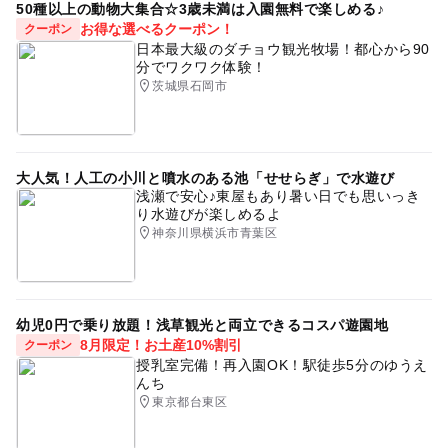
50種以上の動物大集合☆3歳未満は入園無料で楽しめる♪
お得な選べるクーポン！
クーポン
日本最大級のダチョウ観光牧場！都心から90
分でワクワク体験！
茨城県石岡市
大人気！人工の小川と噴水のある池「せせらぎ」で水遊び
浅瀬で安心♪東屋もあり暑い日でも思いっき
り水遊びが楽しめるよ
神奈川県横浜市青葉区
幼児0円で乗り放題！浅草観光と両立できるコスパ遊園地
8月限定！お土産10%割引
クーポン
授乳室完備！再入園OK！駅徒歩5分のゆうえ
んち
東京都台東区