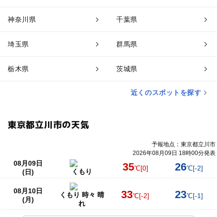
神奈川県
千葉県
埼玉県
群馬県
栃木県
茨城県
近くのスポットを探す
東京都立川市の天気
予報地点：東京都立川市
2026年08月09日 18時00分発表
08月09日
35
26
℃
[0]
℃
[-2]
くもり
(日)
08月10日
33
23
くもり 時々 晴
℃
[-2]
℃
[-1]
(月)
れ