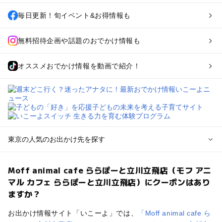
毎日更新！旬イベント&お得情報も
無料招待企画や話題のおでかけ情報も
オススメおでかけ情報を動画で紹介！
東京の人気のお出かけ先を探す
東京のエリアからプール子ども連れのお出かけスポット
Moff animal cafe ららぽーと立川立飛店（モフ アニ
を探す
マル カフェ ららぽーと立川立飛店）にクーポンはあり
立川・国分寺・八王子・昭島・多摩のプールお出かけ
ますか？
お台場・品川・新橋・汐留・豊洲のプールお出かけ
上野・浅草・錦糸町・両国のプールお出かけ
お出かけ情報サイト「いこーよ」では、
「Moff animal cafe ら
町田・相模原・愛川・上野原のプールお出かけ