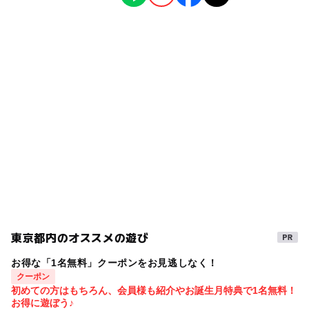
タグ
◯
◯
食事持込OK
レストラン
【入園料】
2026年1月27日
泉体育館駅
・MOFFアプリ会員1250円
割引
割引券
小動物
お得なクーポン
・中学生以上：1,450円／時間無制限
◯
◯
売店
オムツ交換台
駐車場詳細
動物ふれあい体験
冬休み2025-2026
2歳
●ドリンクバー：380円（必須）
ららぽーと立川立飛の駐車場をご利用ください。
※すべて税込料金。
雨の日おでかけ
雨でも楽しめる
https://mitsui-shopping-park.com/lalaport/tachikawa/acc
※障害者手帳をお持ちの方はご本人様と介護者1名の入園
ess/parking_02.html
小動物と触れ合える動物園
夏休み2026
料が10％割引となります。
雨の日でもOK
5歳
クーポン
クーポン
モフアニマルカフェ無料招待キャンペーン
4歳
【クーポン】入園料100円OFFクーポン！
雨でも遊べる
動物とふれあう
春休み2027
3歳
東京都内のオススメの遊び
お得な「1名無料」クーポンをお見逃しなく！
クーポン
初めての方はもちろん、会員様も紹介やお誕生月特典で1名無料！
お得に遊ぼう♪