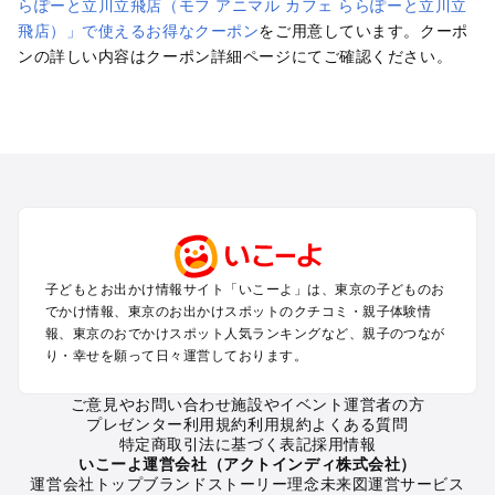
らぽーと立川立飛店（モフ アニマル カフェ ららぽーと立川立
渋谷・原宿・恵比寿・中目黒・自由が丘のプールお出かけ
飛店）」で使えるお得なクーポン
をご用意しています。クーポ
池袋・赤羽・王子・巣鴨・目白・石神井のプールお出かけ
ンの詳しい内容はクーポン詳細ページにてご確認ください。
新宿・高田馬場・代々木・千駄ヶ谷のプールお出かけ
銀座・丸の内・日本橋・有楽町・築地・月島のプールお出かけ
吉祥寺・三鷹・中野・高円寺・荻窪・阿佐谷のプールお出かけ
小金井・小平・西東京・東村山・東久留米のプールお出かけ
府中・調布・狛江のプールお出かけ
青梅・奥多摩のプールお出かけ
蒲田・大森・羽田周辺のプールお出かけ
葛西・新木場・亀戸・亀有・柴又のプールお出かけ
北千住・日暮里・荒川のプールお出かけ
子どもとお出かけ情報サイト「いこーよ」は、東京の子どものお
二子玉川・三軒茶屋・駒沢・世田谷のプールお出かけ
でかけ情報、東京のお出かけスポットのクチコミ・親子体験情
秋葉原・神田・御茶ノ水・神楽坂・後楽園・九段下のプールお
報、東京のおでかけスポット人気ランキングなど、親子のつなが
出かけ
り・幸せを願って日々運営しております。
六本木・赤坂・青山・麻布・白金のプールお出かけ
伊豆七島・小笠原のプールお出かけ
ご意見やお問い合わせ
施設やイベント運営者の方
プレゼンター利用規約
利用規約
よくある質問
特定商取引法に基づく表記
採用情報
東京の定番お出かけスポット
いこーよ運営会社（アクトインディ株式会社）
運営会社トップ
ブランドストーリー
理念
未来図
運営サービス
東京の遊園地