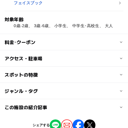
フェイスブック
対象年齢
0歳-2歳、 3歳-6歳、 小学生、 中学生･高校生、 大人
料金･クーポン
子供の料金
アクセス・駐車場
【入園料】
・MOFFアプリ会員800円
交通アクセス
スポットの特徴
・4歳〜小学生：950円／時間無制限
多摩モノレール「立飛」駅直結。
●ドリンクバー：380円（必須）
◯
◯
駐車場あり
ジャンル・タグ
駅から近い
※3歳以下は入園料無料。
近くの駅
※すべて税込料金。
立飛駅
※障害者手帳をお持ちの方はご本人様と介護者1名の入園
◯
◯
授乳室あり
託児所
ジャンル
この施設の紹介記事
料が10％割引となります。
体験施設
動物園
◯
◯
雨でもOK
ベビーカーOK
高松駅
【2026】東京・関東のひよこふれあいカフ
シェアする
大人の料金
ェ＆動物園9選！さわれる人気スポット