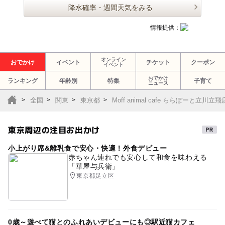
降水確率・週間天気をみる
情報提供：
オンライン
おでかけ
イベント
チケット
クーポン
イベント
おでかけ
ランキング
年齢別
特集
子育て
ニュース
全国
関東
東京都
Moff animal cafe ららぽーと
東京周辺の注目お出かけ
小上がり席&離乳食で安心・快適！外食デビュー
赤ちゃん連れでも安心して和食を味わえる
「華屋与兵衛」
東京都足立区
0歳～遊べて猫とのふれあいデビューにも◎駅近猫カフェ