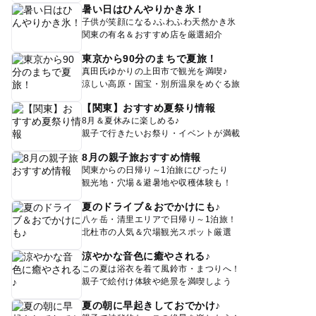
暑い日はひんやりかき氷！
子供が笑顔になる♪ふわふわ天然かき氷
関東の有名＆おすすめ店を厳選紹介
東京から90分のまちで夏旅！
真田氏ゆかりの上田市で観光を満喫♪
涼しい高原・国宝・別所温泉をめぐる旅
【関東】おすすめ夏祭り情報
8月＆夏休みに楽しめる♪
親子で行きたいお祭り・イベントが満載
8月の親子旅おすすめ情報
関東からの日帰り～1泊旅にぴったり
観光地・穴場＆避暑地や収穫体験も！
夏のドライブ＆おでかけにも♪
八ヶ岳・清里エリアで日帰り～1泊旅！
北杜市の人気＆穴場観光スポット厳選
涼やかな音色に癒やされる♪
この夏は浴衣を着て風鈴市・まつりへ！
親子で絵付け体験や絶景を満喫しよう
夏の朝に早起きしておでかけ♪