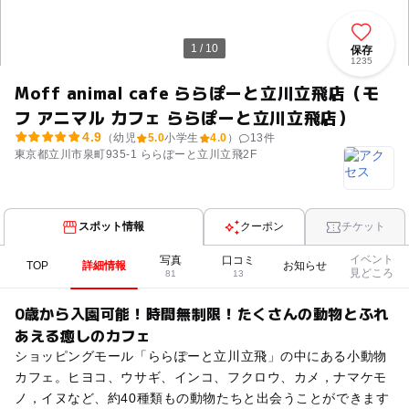
1 / 10
保存
1235
Moff animal cafe ららぽーと立川立飛店（モ
フ アニマル カフェ ららぽーと立川立飛店）
4.9
（幼児
5.0
小学生
4.0
）
13
件
東京都立川市泉町935-1 ららぽーと立川立飛2F
スポット情報
クーポン
チケット
イベント
写真
口コミ
TOP
詳細情報
お知らせ
見どころ
81
13
0歳から入園可能！時間無制限！たくさんの動物とふれ
あえる癒しのカフェ
ショッピングモール「ららぽーと立川立飛」の中にある小動物
カフェ。ヒヨコ、ウサギ、インコ、フクロウ、カメ，ナマケモ
ノ，イヌなど、約40種類もの動物たちと出会うことができます