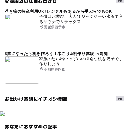
愛媛周辺の注目お出かけ
水洗トイレ
レジャー施設
キャンプ場2014
浮き輪の持込利用OK♪レンタルもあるから手ぶらでもOK
ゴールデンウィーク2016
アウトドア
野外体験
子供は水遊び、大人はジャグジーや水着で入
るサウナでリラックス
アスレチックがあるキャンプ場
駐車場あり
愛媛県西予市
秋のお出かけ2026
午後から遊べる
三連休
1日中遊べるスポット
野外遊び場
6歳になったら机を作ろう！木こり&机作り体験 in高知
国立公園・国定公園内のキャンプ場
温水シャワーあり
家族の思い出いっぱいの特別な机を親子で手
作りしよう！
旅行
夏休み2026
屋外遊び場
高知県長岡郡
温水シャワーのあるキャンプ場
GW(ゴールデンウィーク)2027
自然体験
外遊び
お出かけ家族にイチオシ情報
節約でおでかけ
オオシマザクラ(大島桜)
ドライブ
フリーサイトのあるキャンプ場
ゴールデンウィーク2015
冬休み2025-2026
あなたにおすすめの記事
夏休み2015
夜桜のライトアップ
宇和島