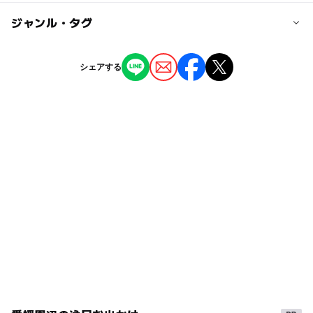
駐車場詳細
にオフィシャルサイトなどでお確かめください）
◯
ー
駐車場あり
ジャンル・タグ
駅から近い
桜まつり：あり
無料（100台）
夜桜ライトアップ：あり
ー
ー
授乳室あり
託児所
ジャンル
オオシマザクラ（大島桜）：あり
シェアする
（いこーよ調べ）
キャンプ場
ー
◯
雨でもOK
ベビーカーOK
タグ
ー
ー
食事持込OK
レストラン
シャワーがあるキャンプ場
レジャー
gw2015
ー
ー
売店
オムツ交換台
夏休み2016
GW
お花見2027
ベビーカーでお花見
夏休み2014
桜
2014年夏休み特集
GW(ゴールデンウィーク)2015
平成27年
レンタルで楽しめるキャンプ場
温水シャワー
桜の見ごろ3月(例年)
キャンプ
水洗トイレのあるキャンプ場
春休み2027