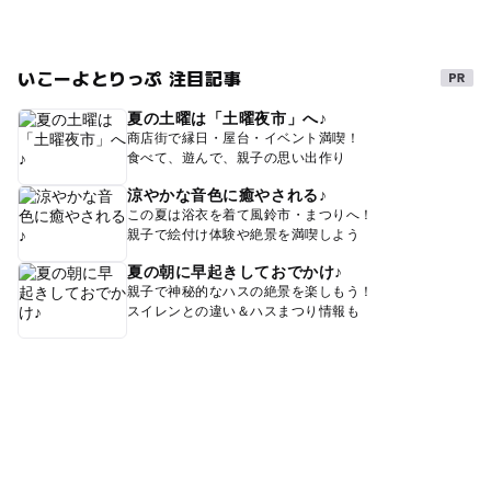
ゴールデンウィーク
桜お花見2027
いこーよとりっぷ 注目記事
キャンプファイヤー
GW(ゴールデンウィーク)2016
ベビーカーOK
さくら
GW2016
夏の土曜は「土曜夜市」へ♪
商店街で縁日・屋台・イベント満喫！
シルバーウィーク2026
食べて、遊んで、親子の思い出作り
涼やかな音色に癒やされる♪
この夏は浴衣を着て風鈴市・まつりへ！
親子で絵付け体験や絶景を満喫しよう
夏の朝に早起きしておでかけ♪
親子で神秘的なハスの絶景を楽しもう！
スイレンとの違い＆ハスまつり情報も