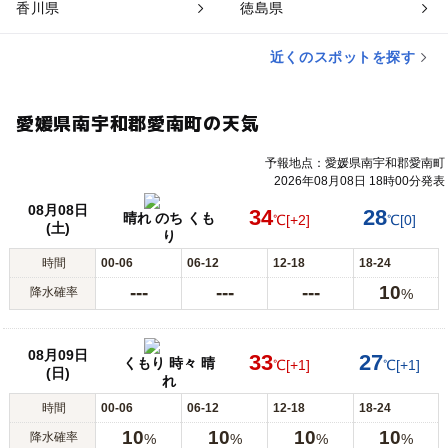
香川県
徳島県
近くのスポットを探す
愛媛県南宇和郡愛南町の天気
予報地点：愛媛県南宇和郡愛南町
2026年08月08日 18時00分発表
08月08日
34
28
晴れ のち くも
℃
[+2]
℃
[0]
(土)
り
時間
00-06
06-12
12-18
18-24
---
---
---
10
降水確率
%
08月09日
33
27
くもり 時々 晴
℃
[+1]
℃
[+1]
(日)
れ
時間
00-06
06-12
12-18
18-24
10
10
10
10
降水確率
%
%
%
%