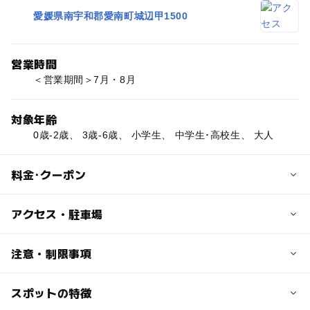
愛媛県南宇和郡愛南町城辺甲1500
営業時間
＜営業期間＞7月・8月
対象年齢
0歳-2歳、 3歳-6歳、 小学生、 中学生･高校生、 大人
料金･クーポン
子供の料金
アクセス・駐車場
キャンプ場使用料：100円
交通アクセス
注意・制限事項
大人の料金
JR「宇和島」駅よりバスで約80分「城辺営業所」下車し
キャンプ場使用料：210円
て徒歩で約25分
スポットの特徴
■桜開花時期：3月下旬～4月上旬頃
（例年の開花情報をもとに入れています。必ずお出かけ前