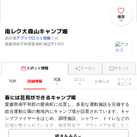
保存
18
南レク大森山キャンプ場
未評価
アプリで口コミ投稿！
愛媛県南宇和郡愛南町城辺甲1500
スポット情報
クーポン
チケット
イベント
写真
口コミ
TOP
詳細情報
お知らせ
見どころ
1
0
春には花見ができるキャンプ場
愛媛県南宇和郡の愛南町に位置し、多彩な運動施設を完備する
総合運動公園の敷地内にキャンプ場が設置されています。キャ
ンプファイヤーをはじめ、調理施設、シャワー、トイレなどの
設備が整えられています。格安料金で、アウトドアを楽しむこ
とができます。また敷地内には、約3000本のソメイヨシノ
続きをみる