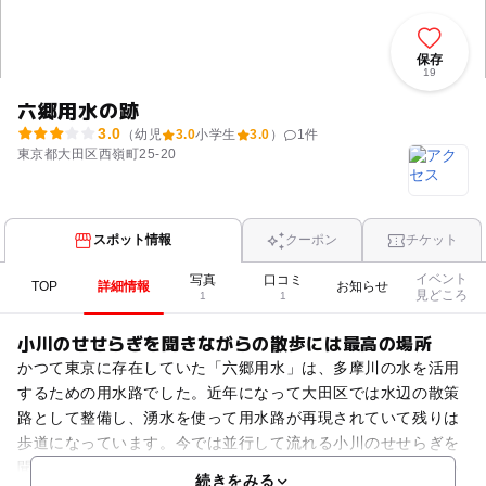
保存
19
六郷用水の跡
3.0
（幼児
3.0
小学生
3.0
）
1
件
東京都大田区西嶺町25-20
スポット情報
クーポン
チケット
イベント
写真
口コミ
TOP
詳細情報
お知らせ
見どころ
1
1
小川のせせらぎを聞きながらの散歩には最高の場所
かつて東京に存在していた「六郷用水」は、多摩川の水を活用
するための用水路でした。近年になって大田区では水辺の散策
路として整備し、湧水を使って用水路が再現されていて残りは
歩道になっています。今では並行して流れる小川のせせらぎを
聞きながら散歩を楽しむのに最高の遊歩道で、春には小川沿い
続きをみる