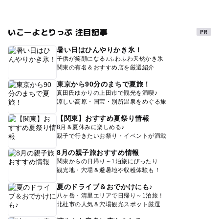
いこーよとりっぷ 注目記事
暑い日はひんやりかき氷！
子供が笑顔になる♪ふわふわ天然かき氷
関東の有名＆おすすめ店を厳選紹介
東京から90分のまちで夏旅！
真田氏ゆかりの上田市で観光を満喫♪
涼しい高原・国宝・別所温泉をめぐる旅
【関東】おすすめ夏祭り情報
8月＆夏休みに楽しめる♪
親子で行きたいお祭り・イベントが満載
8月の親子旅おすすめ情報
関東からの日帰り～1泊旅にぴったり
観光地・穴場＆避暑地や収穫体験も！
夏のドライブ＆おでかけにも♪
八ヶ岳・清里エリアで日帰り～1泊旅！
北杜市の人気＆穴場観光スポット厳選