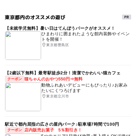
ゴールデンウィーク2016
東急東横線(東京都)
東京都内のオススメの遊び
ドライブ
シルバーウィーク2026
東急東横線
【未就学児無料】暑い日はてんぼうパークがオススメ！
GW2016
春休み2027
三連休
ベビーカーOK
ひまわりに囲まれたような館内装飾やイベン
トを開催！
秋のお出かけ2026
夏休み2014
ゴールデンウィーク
東京都豊島区
gw2015
夏休み2016
【2歳以下無料】最寄駅徒歩2分！清潔でかわいい猫カフェ
猫ちゃんのおやつ550円⇒無料
クーポン
動物ふれあいデビューにもぴったり♪お家み
たいにくつろげます
東京都立川市
駅近で都内屈指の広さの屋内パーク♪駐車場7時間で100円
店内販売お菓子 5％割引き！
クーポン