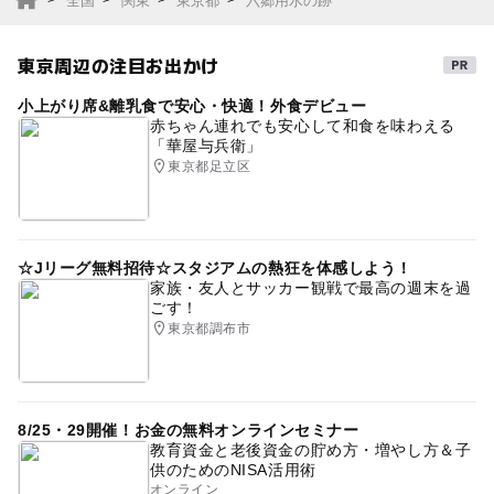
全国
関東
東京都
六郷用水の跡
東京周辺の注目お出かけ
小上がり席&離乳食で安心・快適！外食デビュー
赤ちゃん連れでも安心して和食を味わえる
「華屋与兵衛」
東京都足立区
☆Jリーグ無料招待☆スタジアムの熱狂を体感しよう！
家族・友人とサッカー観戦で最高の週末を過
ごす！
東京都調布市
8/25・29開催！お金の無料オンラインセミナー
教育資金と老後資金の貯め方・増やし方＆子
供のためのNISA活用術
オンライン