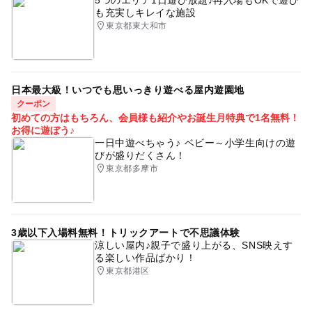
5つのエリア1日遊び放題♪再入場もOKで遊び
も充実しキレイな施設
東京都東大和市
日本最大級！いつでも思いっきり遊べる屋内遊園地
クーポン
初めての方はもちろん、会員様も紹介やお誕生月特典で1名無料！
お得に遊ぼう♪
一日中遊べちゃう♪ ベビー～小学生向けの遊
びが盛りだくさん！
東京都多摩市
3歳以下入場料無料！トリックアートで不思議体験
涼しい屋内♪親子で盛り上がる、SNS映えす
る楽しい作品ばかり！
東京都港区