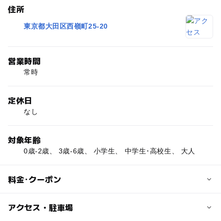
住所
東京都大田区西嶺町25-20
営業時間
常時
定休日
なし
対象年齢
0歳-2歳、 3歳-6歳、 小学生、 中学生･高校生、 大人
料金･クーポン
子供の料金
アクセス・駐車場
無料