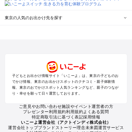
東京の人気のお出かけ先を探す
東京のエリアからプール子ども連れのお出かけスポット
を探す
立川・国分寺・八王子・昭島・多摩のプールお出かけ
お台場・品川・新橋・汐留・豊洲のプールお出かけ
上野・浅草・錦糸町・両国のプールお出かけ
町田・相模原・愛川・上野原のプールお出かけ
渋谷・原宿・恵比寿・中目黒・自由が丘のプールお出かけ
子どもとお出かけ情報サイト「いこーよ」は、東京の子どものお
池袋・赤羽・王子・巣鴨・目白・石神井のプールお出かけ
でかけ情報、東京のお出かけスポットのクチコミ・親子体験情
新宿・高田馬場・代々木・千駄ヶ谷のプールお出かけ
報、東京のおでかけスポット人気ランキングなど、親子のつなが
銀座・丸の内・日本橋・有楽町・築地・月島のプールお出かけ
り・幸せを願って日々運営しております。
吉祥寺・三鷹・中野・高円寺・荻窪・阿佐谷のプールお出かけ
小金井・小平・西東京・東村山・東久留米のプールお出かけ
ご意見やお問い合わせ
施設やイベント運営者の方
プレゼンター利用規約
利用規約
よくある質問
府中・調布・狛江のプールお出かけ
特定商取引法に基づく表記
採用情報
青梅・奥多摩のプールお出かけ
いこーよ運営会社（アクトインディ株式会社）
蒲田・大森・羽田周辺のプールお出かけ
運営会社トップ
ブランドストーリー
理念
未来図
運営サービス