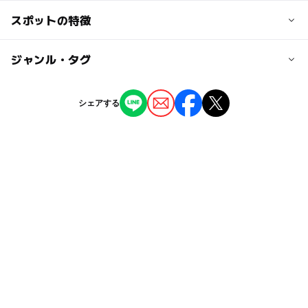
交通アクセス
スポットの特徴
大人の料金
「沼部」駅出口1出口から徒歩約3分
無料
「多摩川」駅西口出口から徒歩約7分
ー
◯
駐車場あり
ジャンル・タグ
駅から近い
「鵜の木」駅出口2出口から徒歩約16分
ー
ー
授乳室あり
託児所
ジャンル
近くの駅
シェアする
観光
自然景観
沼部駅
ー
◯
雨でもOK
ベビーカーOK
タグ
鵜の木駅
ー
ー
食事持込OK
レストラン
歴史散策
GW(ゴールデンウィーク)2027
漁業体験
ー
ー
売店
オムツ交換台
多摩川駅
駅から近い
外遊び
無料施設
GW
夏休み2015
東急多摩川線
紅葉2026
ゴールデンウィーク2015
駐車場詳細
＊近隣のコインパーキングを利用してください
自然体験
午後から遊べる
2014年夏休み特集
GW(ゴールデンウィーク)2015
夏休み2026
GW(ゴールデンウィーク)2016
古都めぐり
平成27年