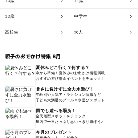
10歳
11歳
12歳
中学生
高校生
大人
親子のおでかけ特集 8月
夏休みどこ行く？何する？
今から準備！夏休みのお出かけ情報満載
おすすめ遊び場＆イベントをチェック！
暑さに負けずに全力水遊び！
年齢別や人気アトラクション情報など
子ども大満足のプール＆水遊びスポット
雨でも遊べる場所！
全天候型スポットをチェック
屋内で一日たっぷり思いっきり遊ぼう♪
今月のプレゼント
映画チケット、ムビチケ