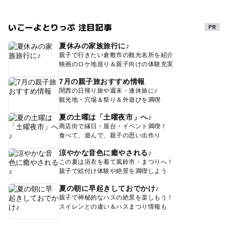
いこーよとりっぷ 注目記事
夏休みの家族旅行に♪
親子で行きたい倉敷市の観光名所を紹介
映画のロケ地巡り＆親子向けの体験充実
7月の親子旅おすすめ情報
関西の日帰り旅や週末・連休旅に♪
観光地・穴場＆祭り＆外遊びを満喫
夏の土曜は「土曜夜市」へ♪
商店街で縁日・屋台・イベント満喫！
食べて、遊んで、親子の思い出作り
涼やかな音色に癒やされる♪
この夏は浴衣を着て風鈴市・まつりへ！
親子で絵付け体験や絶景を満喫しよう
夏の朝に早起きしておでかけ♪
親子で神秘的なハスの絶景を楽しもう！
スイレンとの違い＆ハスまつり情報も