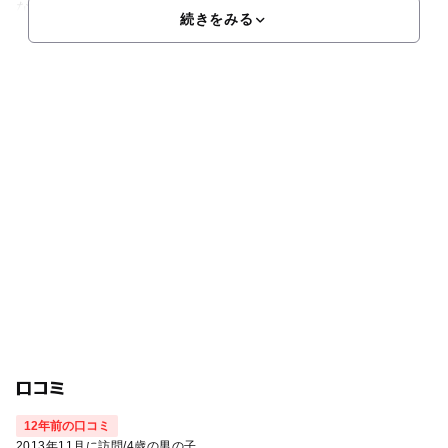
などの古木が数多く育ち、初春に彩られます。また、サクラ
続きをみる
口コミ
12年前の口コミ
2013年11月に訪問
/
4歳の男の子