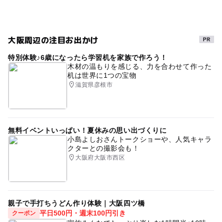
節約でおでかけ
歴史文化
秋のお出かけ2026
古都めぐり
桜
駐車場あり
午後から遊べる
大阪周辺の注目お出かけ
名所
シルバーウィーク2026
梅
特別体験♪6歳になったら学習机を家族で作ろう！
木材の温もりを感じる、力を合わせて作った
机は世界に1つの宝物
滋賀県彦根市
無料イベントいっぱい！夏休みの思い出づくりに
小島よしおさんトークショーや、人気キャラ
クターとの撮影会も！
大阪府大阪市西区
親子で手打ちうどん作り体験｜大阪四ツ橋
平日500円・週末100円引き
クーポン