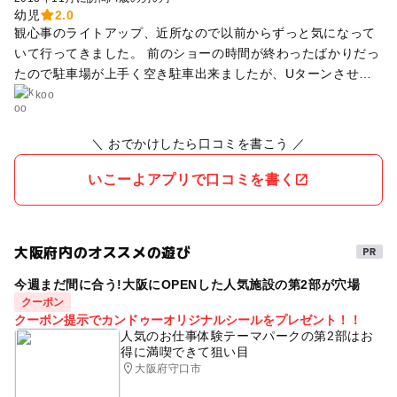
幼児
2.0
観心事のライトアップ、近所なので以前からずっと気になって
いて行ってきました。 前のショーの時間が終わったばかりだっ
たので駐車場が上手く空き駐車出来ましたが、Uターンさせら
れている車も多く見受けられました。 紅葉がライトアップされ
koo
ていましたが、それほど凄くはなかったです。 ライティングシ
ョーも地味で、幼児にはつまらなかったようです。 天王寺公園
＼ おでかけしたら口コミを書こう ／
のライトアップの方がはるかに子供向きで楽しいです。 有料の
本格的子供向けライトアップとお寺のライトアップを比較する
いこーよアプリで口コミを書く
ほうがおかしいのかも知れませんが。 結構来場していました
が、私は二度目はないと思います。
大阪府内のオススメの遊び
今週まだ間に合う!大阪にOPENした人気施設の第2部が穴場
クーポン
クーポン提示でカンドゥーオリジナルシールをプレゼント！！
人気のお仕事体験テーマパークの第2部はお
得に満喫できて狙い目
大阪府守口市