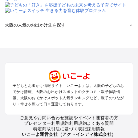
大阪の人気のお出かけ先を探す
大阪のエリアからプール子ども連れのお出かけスポット
を探す
堺・大阪南部（岸和田・関西空港・泉南）のプールお出かけ
高槻・吹田・豊中・茨木・箕面・枚方・伊丹空港のプールお出
かけ
梅田・キタ・淀屋橋・本町・福島のプールお出かけ
東大阪・八尾・寝屋川・守口・門真のプールお出かけ
子どもとお出かけ情報サイト「いこーよ」は、大阪の子どものお
大阪ベイエリア（USJ・南港）のプールお出かけ
でかけ情報、大阪のお出かけスポットのクチコミ・親子体験情
なんば・心斎橋・道頓堀・四ツ橋・ミナミのプールお出かけ
報、大阪のおでかけスポット人気ランキングなど、親子のつなが
天王寺・阿倍野・上本町・長居のプールお出かけ
り・幸せを願って日々運営しております。
大阪城・京橋・鶴見緑地のプールお出かけ
新大阪・江坂・十三のプールお出かけ
ご意見やお問い合わせ
施設やイベント運営者の方
プレゼンター利用規約
利用規約
よくある質問
特定商取引法に基づく表記
採用情報
大阪の定番お出かけスポット
いこーよ運営会社（アクトインディ株式会社）