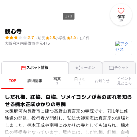
1 / 3
保存
10
観心寺
2.7
（幼児
2.5
小学生
3.0
）
1
件
大阪府河内長野市寺元475
スポット情報
クーポン
チケット
イベント
写真
口コミ
TOP
詳細情報
お知らせ
見どころ
3
1
しだれ梅、紅梅、白梅、ソメイヨシノが春の訪れを知ら
せる楠木正成ゆかりの寺院
大阪府河内長野市に建つ高野山真言宗の寺院です。701年に修
験道の開祖、役行者が開創し、弘法大師空海は真言宗の道場と
しました。楠木正成や南朝にゆかりの寺としても知られ、楠木
氏の菩提寺となっています。境内には、しだれ梅、紅梅、白梅