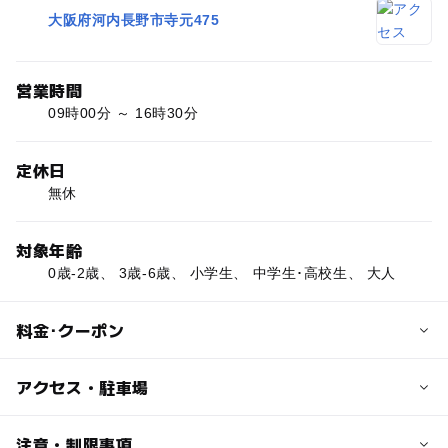
大阪府河内長野市寺元475
営業時間
09時00分 ～ 16時30分
定休日
無休
対象年齢
0歳-2歳、 3歳-6歳、 小学生、 中学生･高校生、 大人
料金･クーポン
子供の料金
アクセス・駐車場
小・中学生100円
交通アクセス
注意・制限事項