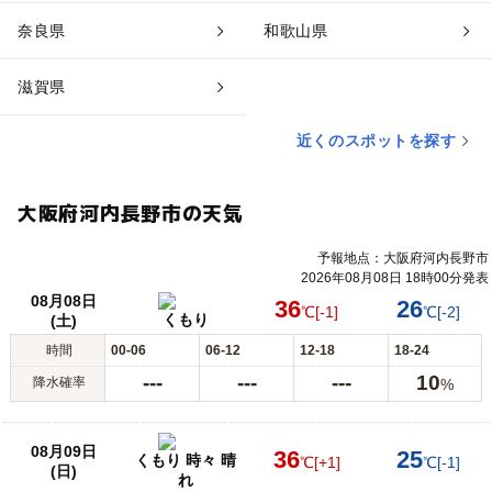
奈良県
和歌山県
滋賀県
近くのスポットを探す
大阪府河内長野市の天気
予報地点：大阪府河内長野市
2026年08月08日 18時00分発表
08月08日
36
26
℃
[-1]
℃
[-2]
くもり
(土)
時間
00-06
06-12
12-18
18-24
---
---
---
10
降水確率
%
08月09日
36
25
くもり 時々 晴
℃
[+1]
℃
[-1]
(日)
れ