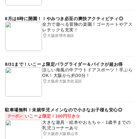
8月は8時に開園！！やみつき必至の爽快アクティビティ◎
全力で遊べる冒険の楽園！ゴーカートやアス
レチックも充実！
大阪府堺市南区
8/31まで！いこーよ限定パラグライダー＆バイクが超お得
涼しい海風の中アウトドアスポーツ！手ぶら
OK！大阪から約30分！
大阪府大阪市此花区
駐車場無料！未就学児メインなので小さなお子様も安心◎
いこーよ限定！100円引き☆
クーポン
大きな遊具・絵本やおもちゃ・1歳半までの
乳児コーナーあり
大阪府大阪狭山市