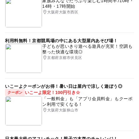
家族みんなでたっぷり楽しむ1時間半♪10時・
14時・17時開始
大阪府大阪市西区
利用料無料！京都競馬場の中にある大型屋内あそび場！
子どもが思いきり遊べる遊具が充実！空調も
整った快適な環境◎
京都府京都市伏見区
いこーよクーポンがお得！暑い日は屋内で涼しく遊ぼう◎
いこーよ限定！100円引き☆
クーポン
「一般料金」も「アプリ会員料金」もクーポ
ン利用で安くなる！
大阪府大阪狭山市
日本最大級のアスレチック！親子で本気のチャレンジ！