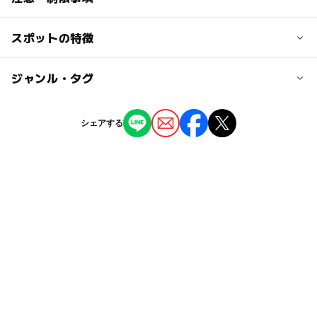
大人の料金
南海電気鉄道・近畿日本鉄道「河内長野」駅よりバスで15
300円
分「観心寺」停下車すぐ
スポットの特徴
■桜開花時期：4月上旬～4月中旬
（例年の開花情報をもとに入れています。必ずお出かけ前
近くの駅
にオフィシャルサイトなどでお確かめください）
◯
ー
駐車場あり
ジャンル・タグ
駅から近い
（いこーよ調べ）
三日市町駅
ー
ー
授乳室あり
託児所
ジャンル
シェアする
河内長野駅
神社・寺院
ー
◯
雨でもOK
ベビーカーOK
駐車場詳細
タグ
正月・節分時有料（150台）
ー
ー
食事持込OK
レストラン
南海高野線(大阪府)
歴史散策
桜お花見2027
ー
ー
売店
オムツ交換台
近鉄長野線
さくら
旅行
桜の見ごろ4月(例年)
外遊び
ベビーカーでお花見
お花見2027
初詣
交通安全の神社・寺院
ベビーカーOK
富田林・河内長野
南海高野線
朝から遊べる