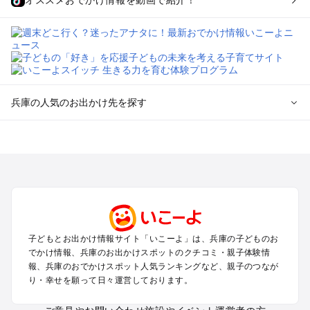
オススメおでかけ情報を動画で紹介！
兵庫の人気のお出かけ先を探す
兵庫のエリアからプール子ども連れのお出かけスポット
を探す
神戸・有馬・六甲山・西宮・明石のプールお出かけ
姫路・加古川・播磨・赤穂のプールお出かけ
尼崎・宝塚・芦屋・三田のプールお出かけ
淡路島のプールお出かけ
城崎・豊岡・竹野のプールお出かけ
子どもとお出かけ情報サイト「いこーよ」は、兵庫の子どものお
神鍋・養父・和田山・鉢伏のプールお出かけ
でかけ情報、兵庫のお出かけスポットのクチコミ・親子体験情
香住・湯村・浜坂のプールお出かけ
報、兵庫のおでかけスポット人気ランキングなど、親子のつなが
り・幸せを願って日々運営しております。
兵庫の定番お出かけスポット