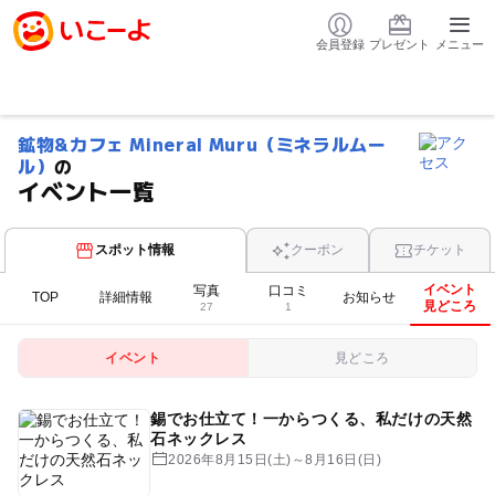
会員登録
プレゼント
メニュー
鉱物&カフェ Mineral Muru（ミネラルムー
ル）
の
イベント一覧
スポット情報
クーポン
チケット
イベント
写真
口コミ
TOP
詳細情報
お知らせ
見どころ
27
1
イベント
見どころ
錫でお仕立て！一からつくる、私だけの天然
石ネックレス
2026年8月15日(土)～8月16日(日)