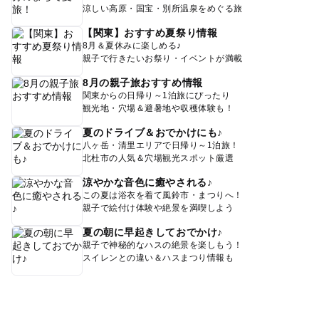
涼しい高原・国宝・別所温泉をめぐる旅
【関東】おすすめ夏祭り情報
8月＆夏休みに楽しめる♪
親子で行きたいお祭り・イベントが満載
8月の親子旅おすすめ情報
関東からの日帰り～1泊旅にぴったり
観光地・穴場＆避暑地や収穫体験も！
夏のドライブ＆おでかけにも♪
八ヶ岳・清里エリアで日帰り～1泊旅！
北杜市の人気＆穴場観光スポット厳選
涼やかな音色に癒やされる♪
この夏は浴衣を着て風鈴市・まつりへ！
親子で絵付け体験や絶景を満喫しよう
夏の朝に早起きしておでかけ♪
親子で神秘的なハスの絶景を楽しもう！
スイレンとの違い＆ハスまつり情報も