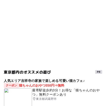
リウム等を使用）の徹底
ー
ー
売店
オムツ交換台
タグ
・精算時はお客様と接触しないよう、コイントレーを活用
手作り体験
雨の日でもOK
雨でも遊べる
した金銭の授受を徹底
雨でも楽しめる
冬のお出かけ
春休み2027
クラフト体験
キャンドル
ものづくり
夏休み2026
冬休み2025-2026
雨の日おでかけ
東京都内のオススメの遊び
人気エリア吉祥寺の家族で楽しめる可愛い猫カフェ♪
猫ちゃんのおやつ550円⇒無料
クーポン
最寄駅徒歩約3分！お得な「猫ちゃんのおや
つ」無料クーポンあり
東京都武蔵野市