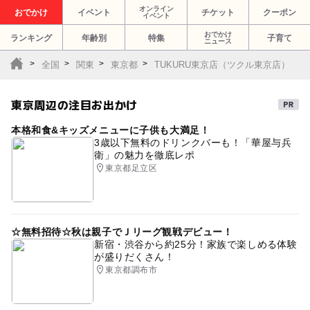
オンライン
おでかけ
イベント
チケット
クーポン
イベント
おでかけ
ランキング
年齢別
特集
子育て
ニュース
全国
関東
東京都
TUKURU東京店（ツクル東京店）
東京周辺の注目お出かけ
本格和食&キッズメニューに子供も大満足！
3歳以下無料のドリンクバーも！「華屋与兵
衛」の魅力を徹底レポ
東京都足立区
☆無料招待☆秋は親子でＪリーグ観戦デビュー！
新宿・渋谷から約25分！家族で楽しめる体験
が盛りだくさん！
東京都調布市