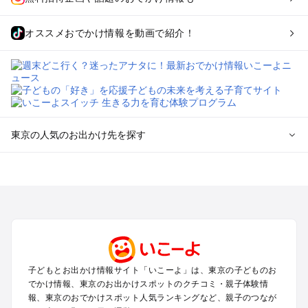
オススメおでかけ情報を動画で紹介！
東京の人気のお出かけ先を探す
東京のエリアからプール子ども連れのお出かけスポット
を探す
立川・国分寺・八王子・昭島・多摩のプールお出かけ
お台場・品川・新橋・汐留・豊洲のプールお出かけ
上野・浅草・錦糸町・両国のプールお出かけ
町田・相模原・愛川・上野原のプールお出かけ
渋谷・原宿・恵比寿・中目黒・自由が丘のプールお出かけ
子どもとお出かけ情報サイト「いこーよ」は、東京の子どものお
池袋・赤羽・王子・巣鴨・目白・石神井のプールお出かけ
でかけ情報、東京のお出かけスポットのクチコミ・親子体験情
新宿・高田馬場・代々木・千駄ヶ谷のプールお出かけ
報、東京のおでかけスポット人気ランキングなど、親子のつなが