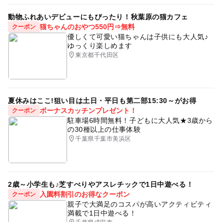
動物ふれあいデビューにもぴったり！秋葉原の猫カフェ
猫ちゃんのおやつ550円⇒無料
クーポン
優しくて可愛い猫ちゃんは子供にも大人気♪
ゆっくり楽しめます
東京都千代田区
夏休みはここ!狙い目は土日・平日も第二部15:30～がお得
ボーナスカッチンプレゼント！
クーポン
駐車場6時間無料！子どもに大人気★3歳から
の30種以上の仕事体験
千葉県千葉市美浜区
2歳～小学生も♪芝すべりやアスレチックで1日中遊べる！
入園料割引のお得なクーポン
クーポン
親子で大満足のコスパが高いアクティビティ
満載で1日中遊べる！