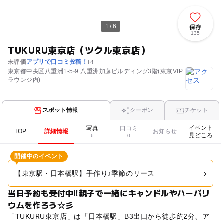
1 / 6
保存
135
TUKURU東京店（ツクル東京店）
未評価
アプリで口コミ投稿！
東京都中央区八重洲1-5-9 八重洲加藤ビルディング3階(東京VIP
ラウンジ内)
スポット情報
クーポン
チケット
イベント
写真
口コミ
TOP
詳細情報
お知らせ
見どころ
6
0
開催中のイベント
【東京駅・日本橋駅】手作り♪季節のリース
当日予約も受付中‼親子で一緒にキャンドルやハーバリ
ウムを作ろう☆彡
「TUKURU東京店」は「日本橋駅」B3出口から徒歩約2分、ア