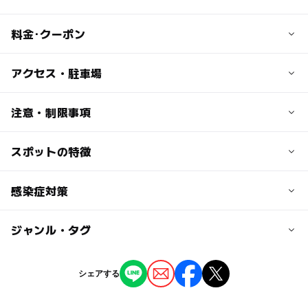
料金･クーポン
子供の料金
アクセス・駐車場
【パラフィンキャンドル】
3,000円～
交通アクセス
注意・制限事項
【ジェルキャンドル】
・東京メトロ「日本橋駅」B3出口から徒歩約2分
2,500円～
・JR「東京駅」八重洲北口から徒歩約5分
スポットの特徴
【赤ちゃん向け設備等】
おむつ台はありませんが、おむつ交換や授乳できる畳スペ
大人の料金
近くの駅
ースや女性パウダールームがございます。
ー
◯
駐車場あり
感染症対策
駅から近い
【パラフィンキャンドル】
日本橋駅
3,000円～
【ジェルキャンドル】
ー
ー
授乳室あり
託児所
ジャンル・タグ
・スタッフの体調管理報告のため、出勤日の当日に検温と
東京駅
2,500円～
報告の徹底
◯
ー
雨でもOK
ベビーカーOK
・スタッフのマスク着用、手指消毒の徹底
ジャンル
駐車場詳細
シェアする
・飛沫防止のためカウンター前に透明ビニールを設置
体験施設
駐車場はありません。近隣にあるコインパーキングを利用
・施設内の清掃と換気の徹底
ー
ー
食事持込OK
レストラン
ください。
・適宜、施設内設備の消毒（アルコール、次亜塩素酸ナト