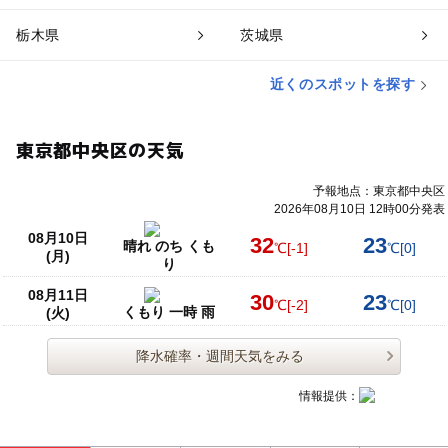
栃木県
茨城県
近くのスポットを探す
東京都中央区の天気
予報地点：東京都中央区
2026年08月10日 12時00分発表
08月10日
32
23
晴れ のち くも
℃
[-1]
℃
[0]
(月)
り
08月11日
30
23
℃
[-2]
℃
[0]
くもり 一時 雨
(火)
降水確率・週間天気をみる
情報提供：