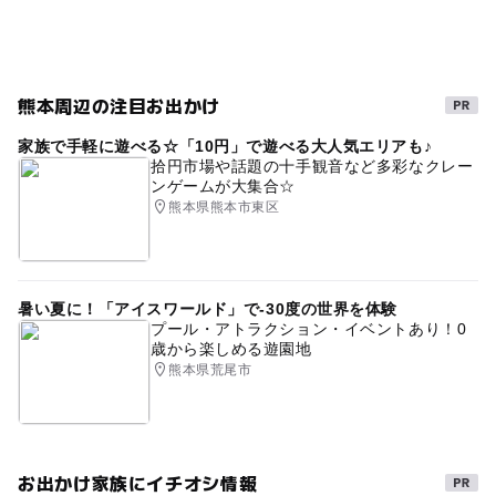
⭐️プラネタリウム（昼の部）
高校生以上 … 800円
⭐️太陽観察（昼の部）
高校生以上 … 800円
熊本周辺の注目お出かけ
⭐星空観望会（夜の部）【前日15時までの完全予約制】
高校生以上… 1000円
家族で手軽に遊べる☆「10円」で遊べる大人気エリアも♪
拾円市場や話題の十手観音など多彩なクレー
ンゲームが大集合☆
※ LINE友達登録者／龍ヶ岳キャンプ場宿泊者は割引あ
熊本県熊本市東区
り。
暑い夏に！「アイスワールド」で-30度の世界を体験
プール・アトラクション・イベントあり！0
歳から楽しめる遊園地
熊本県荒尾市
お出かけ家族にイチオシ情報