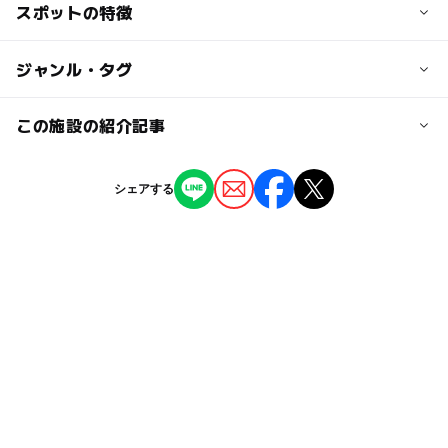
スポットの特徴
※【星空観望会（夜の部）】は、観測予定日の前日15時ま
⭐️プラネタリウム（昼の部）
ー乗り場」、目的地を「ミューイ天文台」にして「歩く」
での完全予約制です。
小中学生 … 400円
に設定すると、一番広い山道のルートが表示されます。こ
※開館時間でもスタッフが龍ヶ岳山頂キャンプ場で作業し
未就学児 … 無料
◯
ー
駐車場あり
ジャンル・タグ
駅から近い
のルートは車で通れます。
ている場合、一時的に閉めている場合がございます。ご来
⭐️太陽観察（昼の部）
※移動手段を「歩く」以外に設定すると、別のルートが表
館の前に出来るだけご予約をお願いいたします。
小中学生 … 400円
示されてしまいますので、ご注意ください。
ー
ー
授乳室あり
託児所
ジャンル
この施設の紹介記事
※予約がない場合、ミューイ天文台は18時で閉館します。
未就学児 … 無料
⭐星空観望会（夜の部）
プラネタリウム・天文台
観光
◯
ー
雨でもOK
ベビーカーOK
駐車場料金
【前日15時までの完全予約制】
【天草周辺】2025年3月のおでかけにおすす
シェアする
無料
小中学生 … 500円
め！人気スポットランキング
タグ
ー
ー
食事持込OK
レストラン
未就学児 … 無料
2025年3月3日
上天草市
天の川
ミューイ天文台
映える
駐車場詳細
※ LINE友達登録者／龍ヶ岳キャンプ場宿泊者は、100円割
◯
ー
売店
オムツ交換台
駐車場料金無料
夏休み2026
望遠鏡
雨の日おでかけ
引。
プラネタリウム
雨の日でもOK
星空日本一
大人の料金
雨でも楽しめる
駐車場無料
春休み2027
【利用料金】
※大型望遠鏡 故障期間中は、以下の金額から半額となりま
雨でも遊べる
龍ヶ岳
天体観察
冬休み2025-2026
す。
⭐入館料… 無料