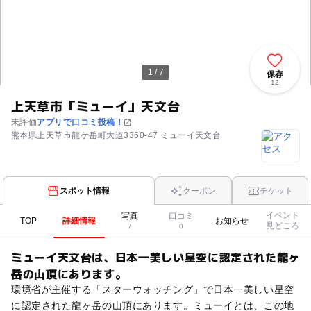
1 / 7
保存
12
上天草市「ミューイ」天文台
未評価
アプリで口コミ投稿！
熊本県上天草市龍ケ岳町大道3360-47 ミューイ天文台
スポット情報
クーポン
チケット
イベント
写真
口コミ
TOP
詳細情報
お知らせ
見どころ
7
0
ミューイ天文台は、日本一美しい星空に認定された龍ヶ
岳の山頂にあります。
環境省が主催する「スターウォッチング」で日本一美しい星空
に認定された龍ヶ岳の山頂にあります。ミューイとは、この地