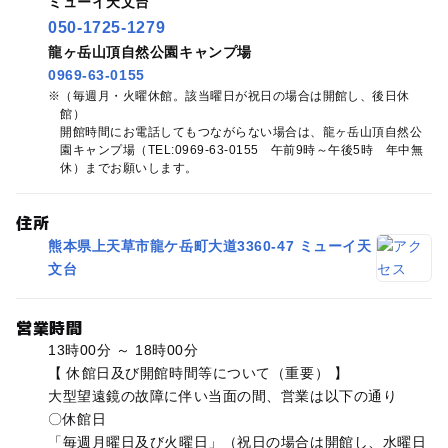
ミューイ天文台
050-1725-1279
龍ヶ岳山頂自然公園キャンプ場
0969-63-0155
（毎週月・火曜休館。該当曜日が祝日の場合は開館し、後日休
館）
開館時間にお電話してもつながらない場合は、龍ヶ岳山頂自然公
園キャンプ場（TEL:0969‐63‐0155 午前9時～午後5時 年中無
休）までお願いします。
住所
熊本県上天草市龍ケ岳町大道3360-47 ミューイ天
文台
営業時間
13時00分 ～ 18時00分
【 休館日及び開館時間等について（重要） 】
大型望遠鏡の故障に伴い当面の間、営業は以下の通り
〇休館日
「毎週月曜日及び火曜日」（祝日の場合は開館し、水曜日