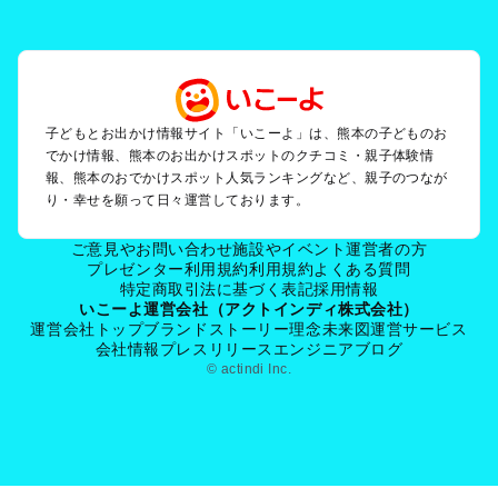
玉名・山鹿・菊池のプールお出かけ
阿蘇のプールお出かけ
天草のプールお出かけ
人吉・球磨のプールお出かけ
八代・水俣・湯の児のプールお出かけ
黒川・杖立のプールお出かけ
子どもとお出かけ情報サイト「いこーよ」は、熊本の子どものお
でかけ情報、熊本のお出かけスポットのクチコミ・親子体験情
報、熊本のおでかけスポット人気ランキングなど、親子のつなが
熊本の定番お出かけスポット
り・幸せを願って日々運営しております。
熊本の遊園地
熊本の動物園
ご意見やお問い合わせ
施設やイベント運営者の方
熊本のバーベキュー
プレゼンター利用規約
利用規約
よくある質問
特定商取引法に基づく表記
採用情報
熊本の釣り
いこーよ運営会社（アクトインディ株式会社）
熊本の牧場
運営会社トップ
ブランドストーリー
理念
未来図
運営サービス
熊本のプール
会社情報
プレスリリース
エンジニアブログ
熊本のアスレチック
© actindi Inc.
熊本の公園・総合公園
熊本の観光
熊本の親子で体験するお出かけスポット