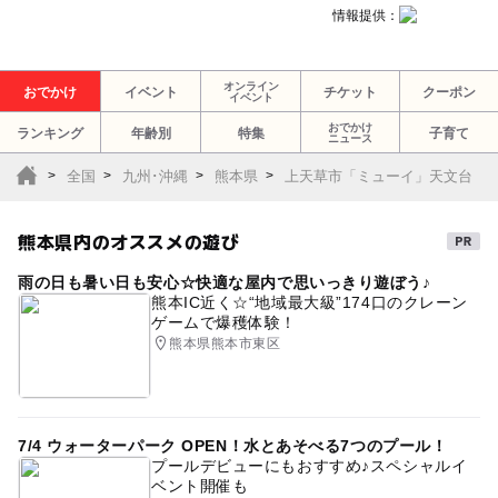
情報提供：
オンライン
おでかけ
イベント
チケット
クーポン
イベント
おでかけ
ランキング
年齢別
特集
子育て
ニュース
全国
九州･沖縄
熊本県
上天草市「ミューイ」天文台
熊本県内のオススメの遊び
雨の日も暑い日も安心☆快適な屋内で思いっきり遊ぼう♪
熊本IC近く☆“地域最大級”174口のクレーン
ゲームで爆穫体験！
熊本県熊本市東区
7/4 ウォーターパーク OPEN！水とあそべる7つのプール！
プールデビューにもおすすめ♪スペシャルイ
ベント開催も