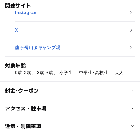
関連サイト
Instagram
X
龍ヶ岳山頂キャンプ場
対象年齢
0歳-2歳、 3歳-6歳、 小学生、 中学生･高校生、 大人
料金･クーポン
子供の料金
アクセス・駐車場
【利用料金】
※大型望遠鏡 故障期間中は、以下の金額から半額となりま
交通アクセス
注意・制限事項
す。
ミューイ天文台への山道がいくつかあります。一番広い山
⭐入館料… 無料
道のルートは、グーグルマップで出発地を「大道港フェリ