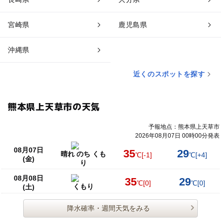
宮崎県
鹿児島県
沖縄県
近くのスポットを探す
熊本県上天草市の天気
予報地点：熊本県上天草市
2026年08月07日 00時00分発表
08月07日
35
29
晴れ のち くも
℃
[-1]
℃
[+4]
(金)
り
08月08日
35
29
℃
[0]
℃
[0]
くもり
(土)
降水確率・週間天気をみる