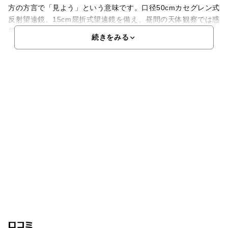
方の方言で「見よう」という意味です。口径50cmカセグレン式
反射望遠鏡、15cm屈折式望遠鏡を備え、昼間の天体観察では惑
星や1等星を、夜の天体観察では、惑星・恒星・星雲
続きをみる
口コミ