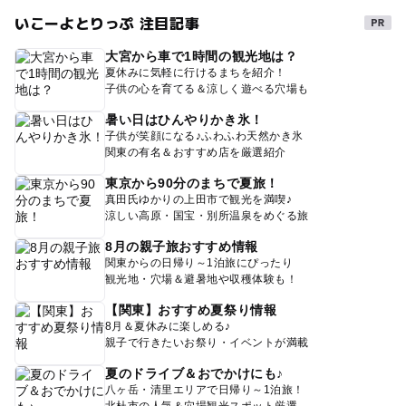
いこーよとりっぷ 注目記事
大宮から車で1時間の観光地は？
夏休みに気軽に行けるまちを紹介！
子供の心を育てる＆涼しく遊べる穴場も
暑い日はひんやりかき氷！
子供が笑顔になる♪ふわふわ天然かき氷
関東の有名＆おすすめ店を厳選紹介
東京から90分のまちで夏旅！
真田氏ゆかりの上田市で観光を満喫♪
涼しい高原・国宝・別所温泉をめぐる旅
8月の親子旅おすすめ情報
関東からの日帰り～1泊旅にぴったり
観光地・穴場＆避暑地や収穫体験も！
【関東】おすすめ夏祭り情報
8月＆夏休みに楽しめる♪
親子で行きたいお祭り・イベントが満載
夏のドライブ＆おでかけにも♪
八ヶ岳・清里エリアで日帰り～1泊旅！
北杜市の人気＆穴場観光スポット厳選