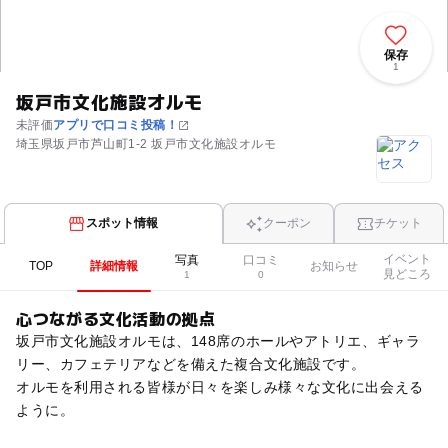
保存
1
坂戸市文化施設オルモ
未評価
アプリで口コミ投稿！
埼玉県坂戸市芦山町1-2 坂戸市文化施設オルモ
スポット情報
クーポン
チケット
イベント
写真
口コミ
TOP
詳細情報
お知らせ
見どころ
1
0
心つながる文化活動の拠点
坂戸市文化施設オルモは、148席のホールやアトリエ、ギャラ
リー、カフェテリアなどを備えた複合文化施設です。
オルモを利用される皆様が日々を楽しみ様々な文化に出会える
ように。