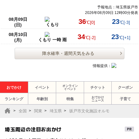
予報地点：埼玉県坂戸市
2026年08月09日 12時00分発表
08月09日
36
23
℃
[0]
℃
[-3]
くもり
(日)
08月10日
34
23
℃
[-2]
℃
[+1]
くもり 一時 雨
(月)
降水確率・週間天気をみる
情報提供：
オンライン
おでかけ
イベント
チケット
クーポン
イベント
おでかけ
ランキング
年齢別
特集
子育て
ニュース
全国
関東
埼玉県
坂戸市文化施設オルモ
埼玉周辺の注目お出かけ