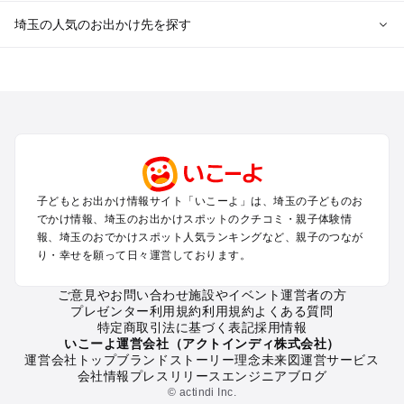
埼玉の人気のお出かけ先を探す
埼玉のエリアからプール子ども連れのお出かけスポット
を探す
川越・所沢・入間・新座のプールお出かけ
大宮・浦和・上尾・岩槻・蓮田のプールお出かけ
越谷・草加・春日部のプールお出かけ
秩父・長瀞のプールお出かけ
川口・戸田・和光・朝霞のプールお出かけ
子どもとお出かけ情報サイト「いこーよ」は、埼玉の子どものお
飯能・坂戸・東松山・日高のプールお出かけ
でかけ情報、埼玉のお出かけスポットのクチコミ・親子体験情
久喜・行田・加須・羽生のプールお出かけ
報、埼玉のおでかけスポット人気ランキングなど、親子のつなが
熊谷・太田・足利・古河のプールお出かけ
り・幸せを願って日々運営しております。
本庄・深谷・美里周辺のプールお出かけ
ご意見やお問い合わせ
施設やイベント運営者の方
プレゼンター利用規約
利用規約
よくある質問
埼玉の定番お出かけスポット
特定商取引法に基づく表記
採用情報
埼玉の遊園地
いこーよ運営会社（アクトインディ株式会社）
運営会社トップ
ブランドストーリー
理念
未来図
運営サービス
埼玉の動物園
会社情報
プレスリリース
エンジニアブログ
埼玉のバーベキュー
© actindi Inc.
埼玉の釣り