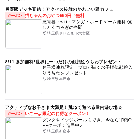
最寄駅デッキ直結！アクセス抜群のかわいい猫カフェ
猫ちゃんのおやつ550円⇒無料
クーポン
充電器・wifi・マンガ・ボードゲーム無料♪癒
しとくつろぎの空間
埼玉県さいたま市大宮区
8/11 参加無料!世界に一つだけの似顔絵うちわプレゼント
お子様連れ限定！プロが描くお子様似顔絵入
りうちわをプレゼント
埼玉県本庄市
アクティブなお子さま大満足！跳ねて遊べる屋内遊び場☆
いこーよ限定のお得なクーポン！
クーポン
ダンクやドッジボールもでき、今なら半額O
FFクーポン進呈中♪
埼玉県新座市