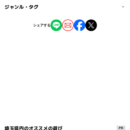
◯
◯
駐車場あり
ジャンル・タグ
駅から近い
坂戸駅
◯
ー
授乳室あり
託児所
ジャンル
シェアする
駐車可能台数
文化施設
◯
◯
雨でもOK
ベビーカーOK
63台
タグ
ー
◯
食事持込OK
レストラン
雨でも楽しめる
雨の日おでかけ
雨でも遊べる
ー
◯
売店
オムツ交換台
雨の日でもOK
埼玉県内のオススメの遊び