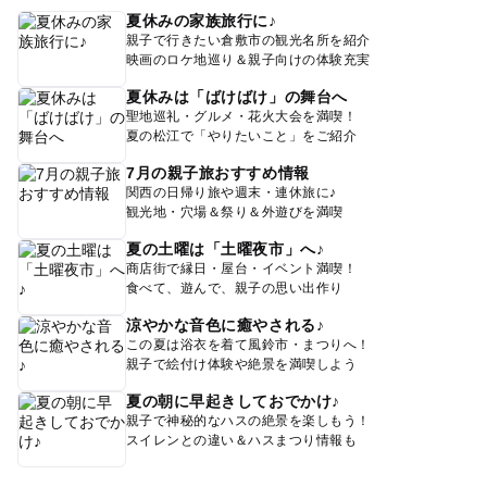
夏休みの家族旅行に♪
親子で行きたい倉敷市の観光名所を紹介
映画のロケ地巡り＆親子向けの体験充実
夏休みは「ばけばけ」の舞台へ
聖地巡礼・グルメ・花火大会を満喫！
夏の松江で「やりたいこと」をご紹介
7月の親子旅おすすめ情報
関西の日帰り旅や週末・連休旅に♪
観光地・穴場＆祭り＆外遊びを満喫
夏の土曜は「土曜夜市」へ♪
商店街で縁日・屋台・イベント満喫！
食べて、遊んで、親子の思い出作り
涼やかな音色に癒やされる♪
この夏は浴衣を着て風鈴市・まつりへ！
親子で絵付け体験や絶景を満喫しよう
夏の朝に早起きしておでかけ♪
親子で神秘的なハスの絶景を楽しもう！
スイレンとの違い＆ハスまつり情報も