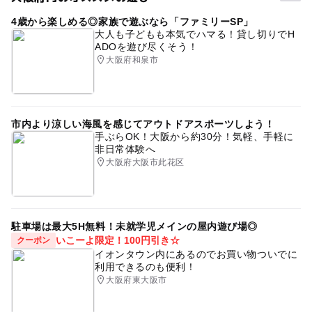
保育園
トランポリン
中もず
お盆
ママゴト
4歳から楽しめる◎家族で遊ぶなら「ファミリーSP」
キッズランド
大阪
雨の日でもOK
遊び場
大人も子どもも本気でハマる！貸し切りでH
ADOを遊び尽くそう！
幼稚園
ファミリー
ザキッズ
団体
us
3月
大阪府和泉市
すべり台
きっず
花粉症
写真
暑い日でもOK
子供
思い出
キッズパーク
キッズ
ママ
市内より涼しい海風を感じてアウトドアスポーツしよう！
ジャングルジム
GW(ゴールデンウィーク)2027
雨
手ぶらOK！大阪から約30分！気軽、手軽に
非日常体験へ
中百舌鳥
室内
雨の日おでかけ
家族
大阪府大阪市此花区
駐車場は最大5H無料！未就学児メインの屋内遊び場◎
いこーよ限定！100円引き☆
クーポン
イオンタウン内にあるのでお買い物ついでに
利用できるのも便利！
大阪府東大阪市