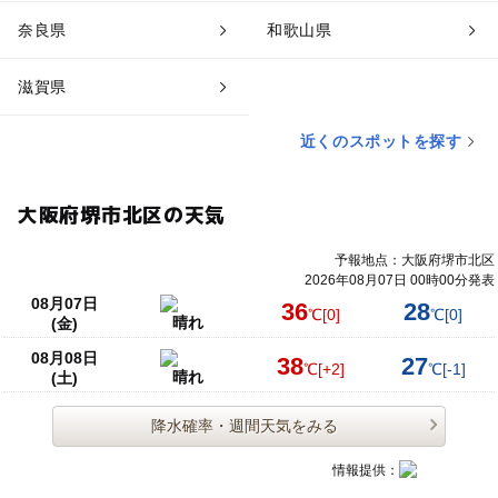
奈良県
和歌山県
滋賀県
近くのスポットを探す
大阪府堺市北区の天気
予報地点：大阪府堺市北区
2026年08月07日 00時00分発表
08月07日
36
28
℃
[0]
℃
[0]
晴れ
(金)
08月08日
38
27
℃
[+2]
℃
[-1]
晴れ
(土)
降水確率・週間天気をみる
情報提供：