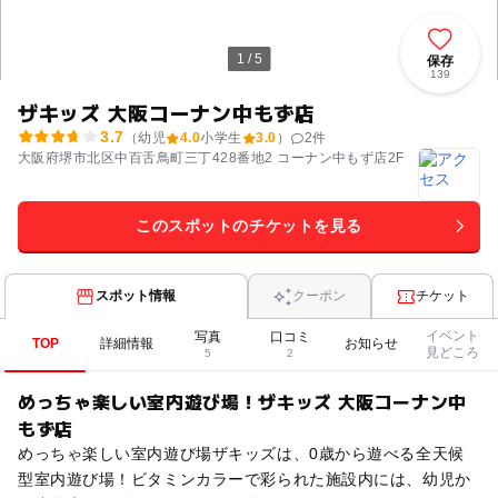
1 / 5
保存
139
ザキッズ 大阪コーナン中もず店
3.7
（幼児
4.0
小学生
3.0
）
2
件
大阪府堺市北区中百舌鳥町三丁428番地2 コーナン中もず店2F
このスポットのチケットを見る
スポット情報
クーポン
チケット
イベント
写真
口コミ
TOP
詳細情報
お知らせ
見どころ
5
2
めっちゃ楽しい室内遊び場！ザキッズ 大阪コーナン中
もず店
めっちゃ楽しい室内遊び場ザキッズは、0歳から遊べる全天候
型室内遊び場！ビタミンカラーで彩られた施設内には、幼児か