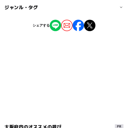
ナイト家族パック16:00-18:00
◯
ー
駐車場あり
ジャンル・タグ
駅から近い
なかもず駅
【土日祝】
子供3時間:1,200円
ー
ー
授乳室あり
託児所
ジャンル
シェアする
お試し30分:500円
中百舌鳥駅
室内遊び場
ナイト家族パック17:00-20:00
◯
ー
雨でもOK
ベビーカーOK
タグ
大人の料金
◯
ー
食事持込OK
レストラン
500円
夏休み2026
land
楽しい
thekids
保護者様同伴でのご入場となります
ー
ー
売店
オムツ交換台
ボールプール
保護者
未就学児
ボルダリング
0歳児は無料で、保護者様料金のみ頂戴いたします
1歳児より料金が発生します
熱中症
ゲームコーナー
小学生
4月
コーナン
お子様のみ、保護者様のみのご入場はできません
ザキッズ無料招待キャンペーン
自由
おでかけ
冬休み2025-2026
メリー
ベビー
ゲーム
GW
春休み2027
安い
関西
涼しい
幼児
雨でも遊べる
お得
5月
雨でも楽しめる
パパ
大阪府内のオススメの遊び