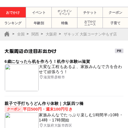
オンライン
おでかけ
イベント
チケット
クーポン
イベント
おでかけ
ランキング
年齢別
特集
子育て
ニュース
全国
関西
大阪府
ザキッズ 大阪コーナン中もず店
大阪周辺の注目お出かけ
6歳になったら机を作ろう！机作り体験in滋賀
大変な工程もあるよ、家族みんなで力を合わ
せて頑張ろう！
滋賀県彦根市
親子で手打ちうどん作り体験｜大阪四ツ橋
平日500円・週末100円引き
クーポン
家族みんなでたっぷり楽しむ1時間半♪10時・
14時・17時開始
大阪府大阪市西区