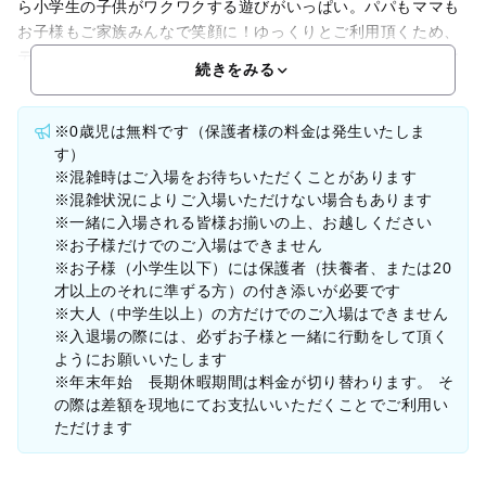
ら小学生の子供がワクワクする遊びがいっぱい。パパもママも
お子様もご家族みんなで笑顔に！ゆっくりとご利用頂くため、
テーブル席等の飲食スペースをご用意しております。当店では
続きをみる
※0歳児は無料です（保護者様の料金は発生いたしま
す）
※混雑時はご入場をお待ちいただくことがあります
※混雑状況によりご入場いただけない場合もあります
※一緒に入場される皆様お揃いの上、お越しください
※お子様だけでのご入場はできません
※お子様（小学生以下）には保護者（扶養者、または20
才以上のそれに準ずる方）の付き添いが必要です
※大人（中学生以上）の方だけでのご入場はできません
※入退場の際には、必ずお子様と一緒に行動をして頂く
ようにお願いいたします
※年末年始 長期休暇期間は料金が切り替わります。 そ
の際は差額を現地にてお支払いいただくことでご利用い
ただけます