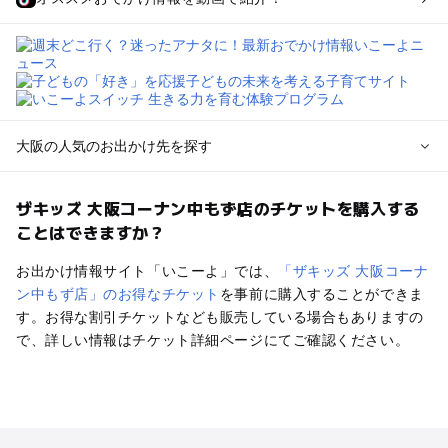
大阪の人気のお出かけ先を探す
大阪のエリアからプール子ども連れのお出かけスポット
ザキッズ 大阪コーナン中もず店のチケットを購入する
を探す
ことはできますか？
堺・大阪南部（岸和田・関西空港・泉南）のプールお出かけ
高槻・吹田・豊中・茨木・箕面・枚方・伊丹空港のプールお出
お出かけ情報サイト「いこーよ」では、
「ザキッズ 大阪コーナ
かけ
ン中もず店」のお得なチケット
を事前に購入することができま
梅田・キタ・淀屋橋・本町・福島のプールお出かけ
す。お得な割引チケットなども販売している場合もありますの
東大阪・八尾・寝屋川・守口・門真のプールお出かけ
で、詳しい情報はチケット詳細ページにてご確認ください。
大阪ベイエリア（USJ・南港）のプールお出かけ
なんば・心斎橋・道頓堀・四ツ橋・ミナミのプールお出かけ
天王寺・阿倍野・上本町・長居のプールお出かけ
大阪城・京橋・鶴見緑地のプールお出かけ
新大阪・江坂・十三のプールお出かけ