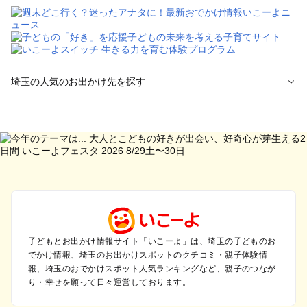
埼玉の人気のお出かけ先を探す
埼玉のエリアからプール子ども連れのお出かけスポット
を探す
川越・所沢・入間・新座のプールお出かけ
大宮・浦和・上尾・岩槻・蓮田のプールお出かけ
越谷・草加・春日部のプールお出かけ
秩父・長瀞のプールお出かけ
川口・戸田・和光・朝霞のプールお出かけ
飯能・坂戸・東松山・日高のプールお出かけ
久喜・行田・加須・羽生のプールお出かけ
子どもとお出かけ情報サイト「いこーよ」は、埼玉の子どものお
でかけ情報、埼玉のお出かけスポットのクチコミ・親子体験情
熊谷・太田・足利・古河のプールお出かけ
報、埼玉のおでかけスポット人気ランキングなど、親子のつなが
本庄・深谷・美里周辺のプールお出かけ
り・幸せを願って日々運営しております。