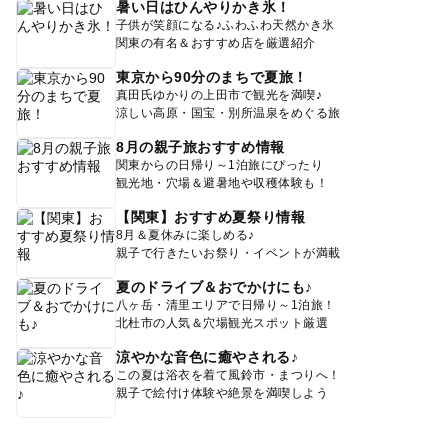
暑い日はひんやりかき氷！
子供が笑顔になる♪ふわふわ天然かき氷
関東の有名＆おすすめ店を厳選紹介
東京から90分のまちで夏旅！
真田氏ゆかりの上田市で観光を満喫♪
涼しい高原・国宝・別所温泉をめぐる旅
8月の親子旅おすすめ情報
関東からの日帰り～1泊旅にぴったり
観光地・穴場＆避暑地や収穫体験も！
【関東】おすすめ夏祭り情報
8月＆夏休みに楽しめる♪
親子で行きたいお祭り・イベントが満載
夏のドライブ＆おでかけにも♪
八ヶ岳・清里エリアで日帰り～1泊旅！
北杜市の人気＆穴場観光スポット厳選
涼やかな音色に癒やされる♪
この夏は浴衣を着て風鈴市・まつりへ！
親子で絵付け体験や絶景を満喫しよう