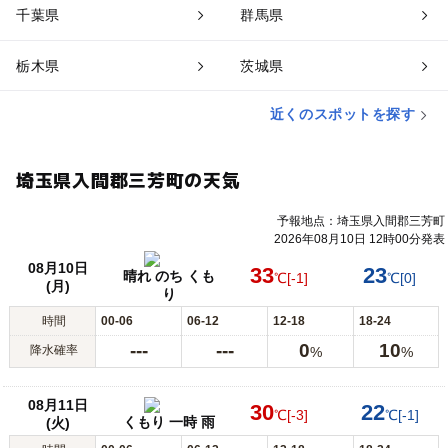
千葉県
群馬県
栃木県
茨城県
近くのスポットを探す
埼玉県入間郡三芳町の天気
予報地点：埼玉県入間郡三芳町
2026年08月10日 12時00分発表
08月10日
33
23
晴れ のち くも
℃
[-1]
℃
[0]
(月)
り
時間
00-06
06-12
12-18
18-24
---
---
0
10
降水確率
%
%
08月11日
30
22
℃
[-3]
℃
[-1]
くもり 一時 雨
(火)