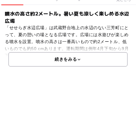
噴水の高さ約2メートル。暑い夏も涼しく楽しめる水辺
広場
「せせらぎ水辺広場」は武蔵野台地上の水辺のない三芳町にと
って、夏の憩いの場となる広場です。広場には水遊びが楽しめ
る噴水を設置。噴水の高さは一番高いもので約2メートル、低
いものでも約50 cmあります。運転期間は例年4月下旬から9月
下旬までの土日祝日。夏休み期間は毎日運転します。お
続きをみる