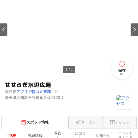
1 / 5
保存
61
せせらぎ水辺広場
未評価
アプリで口コミ投稿！
埼玉県入間郡三芳町藤久保1120-1
スポット情報
クーポン
チケット
イベント
写真
口コミ
TOP
詳細情報
お知らせ
見どころ
5
0