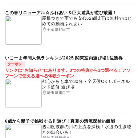
この春リニューアル☆ふれあい＆巨大遊具が遊び放題！
屋根つきで雨でも安心♪2歳以下は無料ではじ
めての動物ふれあい
千葉県野田市
いこーよ年間人気ランキング2025 関東室内遊び場1位獲得
クーポン
リンクは”お知らせ”にあります。3つの特典から1つ選べる！アソ
ブーンで使える選べる体験クーポン
都心からも車で30分・全天候OK！ボーネル
ンド監修 遊び場
埼玉県川口市
6歳から親子で挑戦する川遊び！真夏の清流探検in飯能
透明度抜群の川の上流を探検！水辺の生き物
との出会いも！
埼玉県飯能市