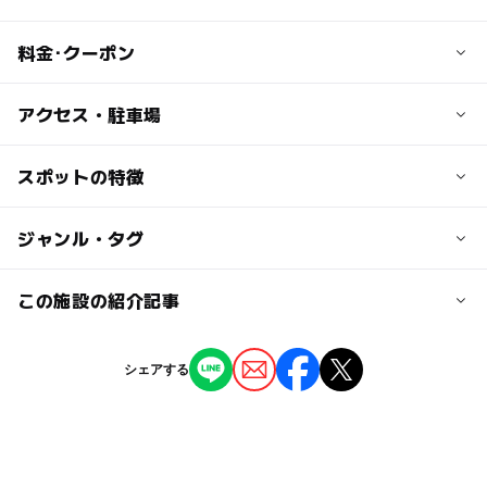
料金･クーポン
子供の料金
アクセス・駐車場
無料
交通アクセス
スポットの特徴
大人の料金
「三芳町役場」から徒歩約6分
無料
◯
ー
駐車場あり
ジャンル・タグ
駅から近い
近くの駅
鶴瀬駅
ー
ー
授乳室あり
託児所
ジャンル
この施設の紹介記事
公園・総合公園
ー
◯
雨でもOK
ベビーカーOK
みずほ台駅
【埼玉】2026年夏休みに行きたい！おすす
シェアする
め水遊びスポット11選 人気＆穴場＆無料も
タグ
◯
ー
食事持込OK
レストラン
2026年7月17日
駐車場詳細
アスレチック遊具
暑い日でもOK
涼しい
三芳町役場の駐車場をご利用ください。
【埼玉】2025年9月も涼しく遊べる！おすす
ー
ー
売店
オムツ交換台
め「水遊びスポット」8選 人気＆無料も
無料施設
じゃぶじゃぶ池
冬休み2025-2026
噴水