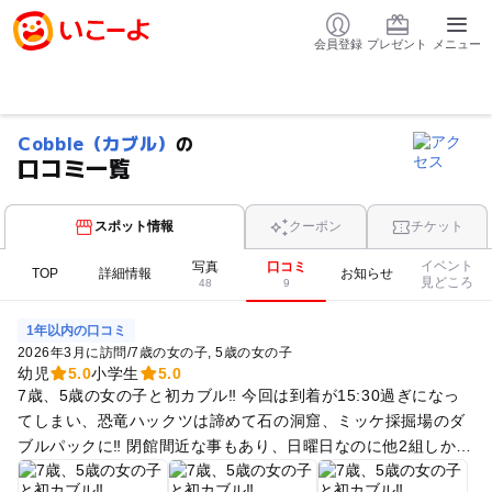
会員登録
プレゼント
メニュー
Cobble（カブル）
の
口コミ一覧
スポット情報
クーポン
チケット
イベント
写真
口コミ
TOP
詳細情報
お知らせ
見どころ
48
9
1年以内の口コミ
2026年3月に訪問
/
7歳の女の子
5歳の女の子
幼児
5.0
小学生
5.0
7歳、5歳の女の子と初カブル‼︎ 今回は到着が15:30過ぎになっ
てしまい、恐竜ハックツは諦めて石の洞窟、ミッケ採掘場のダ
ブルパックに‼︎ 閉館間近な事もあり、日曜日なのに他2組しかお
らず快適に出来ました！ ミッケ採掘場は子どもしか入れないエ