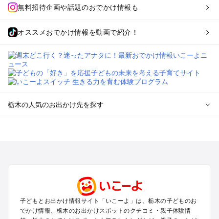
無料招待企画や話題のおでかけ情報も
オススメおでかけ情報を動画で紹介！
栃木の人気のお出かけ先を探す
栃木のエリアからプール子ども連れのお出かけスポット
を探す
那須高原・那須・板室のプールお出かけ
宇都宮・さくら・高根沢のプールお出かけ
日光・中禅寺湖・霧降高原・今市のプールお出かけ
小山・栃木・鹿沼周辺のプールお出かけ
熊谷・太田・足利・古河のプールお出かけ
子どもとお出かけ情報サイト「いこーよ」は、栃木の子どものお
塩原・矢板・大田原・西那須野のプールお出かけ
でかけ情報、栃木のお出かけスポットのクチコミ・親子体験情
鬼怒川・川治・湯西川・川俣のプールお出かけ