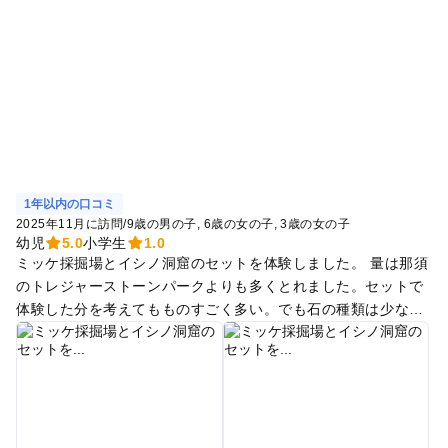
1年以内の口コミ
2025年11月に訪問
/
9歳の男の子
6歳の女の子
3歳の女の子
幼児
5.0
小学生
1.0
ミッケ採掘場とイシノ洞窟のセットを体験しました。 量は那須
のトレジャーストーンパークよりも多くとれました。セットで
体験した分を考えてもものすごく多い。でも石の種類は少ない
です。同じ色の石が多い。写真は大人がとれたものと子どもが
とれたもの。（多い方が大人） イシノ洞窟では化石も取れまし
た。 大人1人と子ども3人（大人1人は3歳子どもの補助）で体
験して、当たりのコインは計2枚。 3連休に行きましたが、那須
のトレジャーストーンパークより空いてて、2〜3グループでや
りました。穴場なのかな。 那須のようにガチャガチャやUFOキ