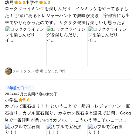
幼児
5.0
小学生
5.0
ロッククライミングを楽しんだり、イシミッケをやってきまし
た！ 那須にあるトレジャーハントで興味が湧き、宇都宮にも出
来てやりたかったのです。 ザクザク発掘は楽しいし思ったより
服が汚れないです笑 那須でやっているような「海賊になっ
て！」とか「石の研究者！」とかの世界観の作り込みはありま
せんでした。 大谷だし「石を集めるとイシミッケたちの封印が
解ける！」（そして限定動画を見られる）みたいなのにすると
通いたくなります…！
タルトタタン
/
参考に
なった!
9件
2年前の口コミ
2024年7月に訪問
/
7歳の女の子
小学生
5.0
カブルで宝石掘り！！ ということで、那須トレジャーハント宝
石掘り、カブル宝石掘り、カネホン採石場と連発で訪問。Goog
leで一番評判が悪いのはカブル。。こういう時こそいこーよの
レポートです(笑) 私がスタッフさんにかなりインタビューした
ところ、カブルでは予約が1人入るごとに100グラムづつ石追