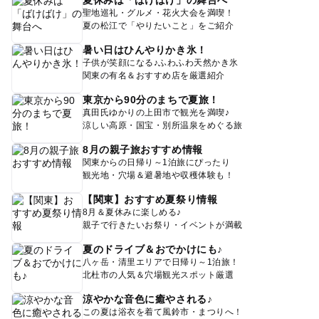
聖地巡礼・グルメ・花火大会を満喫！
夏の松江で「やりたいこと」をご紹介
暑い日はひんやりかき氷！
子供が笑顔になる♪ふわふわ天然かき氷
関東の有名＆おすすめ店を厳選紹介
東京から90分のまちで夏旅！
真田氏ゆかりの上田市で観光を満喫♪
涼しい高原・国宝・別所温泉をめぐる旅
8月の親子旅おすすめ情報
関東からの日帰り～1泊旅にぴったり
観光地・穴場＆避暑地や収穫体験も！
【関東】おすすめ夏祭り情報
8月＆夏休みに楽しめる♪
親子で行きたいお祭り・イベントが満載
夏のドライブ＆おでかけにも♪
八ヶ岳・清里エリアで日帰り～1泊旅！
北杜市の人気＆穴場観光スポット厳選
涼やかな音色に癒やされる♪
この夏は浴衣を着て風鈴市・まつりへ！