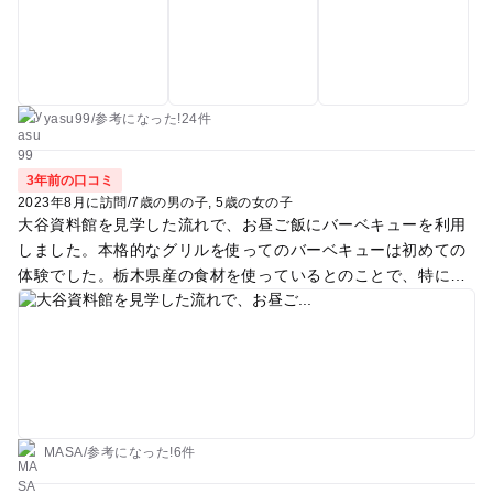
加。 そこに大人が多く入るとごっそり持って行くので子供はあ
まり取れないかも。。 私が観察したところ、スタッフさんは表
面に石を撒いて薄く砂をかけてます。 来場者に平等に石を拾っ
てもらおうと考えているようです。 必死になって自然を相手に
するように力任せに採掘してはいけません。 あくまで人工のア
yasu99
/
参考に
なった!
24件
クティビティです。 ここで混ぜてしまうと液状化現象が発生。
質量の関係で石はどんどん下に沈みます。 2センチぐらいの深
3年前の口コミ
さで優しく素早くできるだけ広範囲に他の人の割当分までかき
2023年8月に訪問
/
7歳の男の子
5歳の女の子
集めるのがコツと見ました(笑) Googleの口コミでも「無い無い
大谷資料館を見学した流れで、お昼ご飯にバーベキューを利用
と言いながら隣の人と掘りました」と書いてありますが、、そ
しました。本格的なグリルを使ってのバーベキューは初めての
のように一箇所で複数人で深く掘るなど1番の悪手です。 さ
体験でした。栃木県産の食材を使っているとのことで、特にお
て、、お待ちかねの各宝石掘り場ランキングです 石の大きさ
肉が絶品でした！子供たちは無料のクライミングを楽しんでい
カネホン＞カブル＞那須 石の量 カブル＞カネホン＞那須 当た
て、家族全員が満足できました。また利用したいと思います^_
りの量 カブル＞カネホン🟰那須 快適さ 那須＞カブル＞カネホン
^
那須は水が流れていて冷房付き 1番の本格派です。 カネホンと
那須は当たりが全然出てませんでした カブルは金貨が小さい区
域に一つづつでガチャガチャができます。 ２人入れば1人は当
たりが拾えます (ガチャガチャの中身は、、ショボいバッチで
MASA
/
参考に
なった!
6件
すが嬉しい！！) 石の価値はカネホンが一番あると思います。