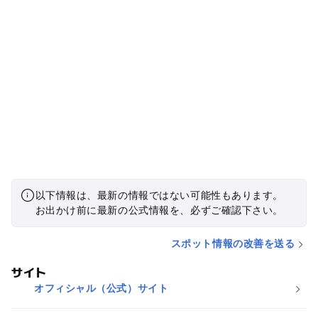
作業によりマッチョ化したとおもいます(笑) なお、子供にも事
前に「表面だけかっさらえ！！」と吹き込んでおくと大人以上
に俊敏な作業で大量の石が拾えます。 コツは宝石掘りではなく
宝石拾いと考えることですw さて「化石発掘」という削るアク
ティビティもありますが絶対に「超化石発掘」がいいと思いま
す。 ノーマルの「化石発掘」は小さくて悲しいです。 あと、
店舗では３つのアクティビティセットを勧めてきますが断って
宝石掘り超化石発掘に切り替えた方がいいです。宝石掘りは2
回目100円引きなので、、例えば宝石掘り2回、超化石発掘一回
とかの組み合わせがいいかなと思いました。 理由：普通の「化
石発掘」の商品が小さすぎる！！
以下情報は、最新の情報ではない可能性もあります。
お出かけ前に最新の公式情報を、必ずご確認下さい。
スポット情報の改善を送る
サイト
オフィシャル（公式）サイト