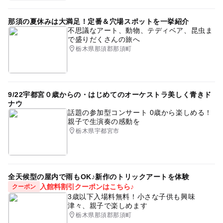
那須の夏休みは大満足！定番＆穴場スポットを一挙紹介
不思議なアート、動物、テディベア、昆虫ま
で盛りだくさんの旅へ
栃木県那須郡那須町
9/22宇都宮０歳からの・はじめてのオーケストラ美しく青きド
ナウ
話題の参加型コンサート 0歳から楽しめる！
親子で生演奏の感動を
栃木県宇都宮市
全天候型の屋内で雨もOK♪新作のトリックアートを体験
入館料割引クーポンはこちら♪
クーポン
3歳以下入場料無料！小さな子供も興味
津々、親子で楽しめます
栃木県那須郡那須町