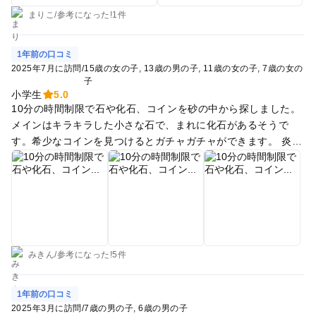
ャッチャーはなくて、少し物足りなかったようですが、小学生
まりこ
/
参考に
なった!
1件
は外のクライミングが楽しかったようです。
1年前の口コミ
2025年7月に訪問
/
15歳の女の子
13歳の男の子
11歳の女の子
7歳の女の
子
小学生
5.0
10分の時間制限で石や化石、コインを砂の中から探しました。
メインはキラキラした小さな石で、まれに化石があるそうで
す。希少なコインを見つけるとガチャガチャができます。 炎天
下の日で、ちょっとした洞窟の中でしたが、人が多かったせい
か、中は少しムシムシ暑かったです。みなさん汗ばんでいまし
た。 並列しているBBQもしましたが、屋根もあり日陰で快適で
した。お肉も美味しかったです。１人あたりの量もあり、お腹
いっぱいになりました。 トイレは離れていたので事前に行って
おいたほうが良いです。
みきん
/
参考に
なった!
5件
1年前の口コミ
2025年3月に訪問
/
7歳の男の子
6歳の男の子