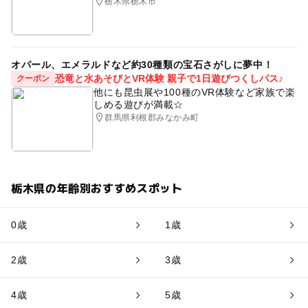
栃木県栃木市
オパール、エメラルドなど約30種類の宝石さがしに夢中！
恐竜と水あそびとVR体験 親子で1日遊びつくしパス♪
クーポン
他にも昆虫展や100種のVR体験など家族で楽
しめる遊びが満載☆
群馬県利根郡みなかみ町
栃木県の年齢別おすすめスポット
0歳
1歳
2歳
3歳
4歳
5歳