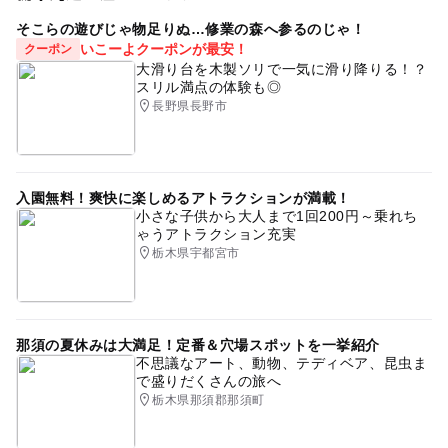
そこらの遊びじゃ物足りぬ…修業の森へ参るのじゃ！
いこーよクーポンが最安！
クーポン
大滑り台を木製ソリで一気に滑り降りる！？
スリル満点の体験も◎
長野県長野市
入園無料！爽快に楽しめるアトラクションが満載！
小さな子供から大人まで1回200円～乗れち
ゃうアトラクション充実
栃木県宇都宮市
那須の夏休みは大満足！定番＆穴場スポットを一挙紹介
不思議なアート、動物、テディベア、昆虫ま
で盛りだくさんの旅へ
栃木県那須郡那須町