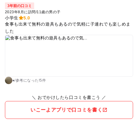
でも炎天下で掘るので南アフリカのアパルトヘイトをイメージ
3年前の口コミ
しながら採掘することになります。 一方カブルは洞窟の中で涼
2023年8月に訪問
/
11歳の男の子
しい。 まるで冷房が効いてるみたい。 この洞窟の中でカフェ
小学生
5.0
をやれば流行るのになーと思いました。 キッチンカーで500円
食事も出来て無料の遊具もあるので気軽に子連れでも楽しめま
のドリンクをやたら推薦してきたのですが要りませんw 「暑い
した
のでドリンク注文してくださいね」 「500円って高すぎるでし
ょ！」と言い返しましょうw 他のお客さんたちも「自販機ど
こ？自販機どこ？」って騒いでました。ありません。 ところ
で、ここにいたスタッフさんが筋肉モリモリでした。なんとベ
ンチプレス177、5キロとのこと。日本のトップレベル。。 体
がデカすぎるので「もしかしてこの人重いから勝てるかも」と
腕立て伏せ回数対決を挑んだところ負けましたw 記録は40回で
●
/
参考に
なった!
5件
すw ちなみにカネホンにいたマッチョのスタッフさんはベンチ
プレス100キロって言ってましたw なんで宝石掘りにマッチョ
＼ おでかけしたら口コミを書こう ／
スタッフ集まるのでしょうか？ さて、私がオススメするのはG
oogle評価の一番悪いカブルです。洞窟の中で快適です。 当た
いこーよアプリで口コミを書く
りも出やすく石は小さいものの量が多いです。Googleで文句を
言ってる人は深く掘りすぎかと思います。 大人が汗だくで怒り
ながら巨大な砂山を形成しているのも何度か見ましたが、、そ
の怒りで口コミを書くのもどうかと。。 その巨大な砂山形成の