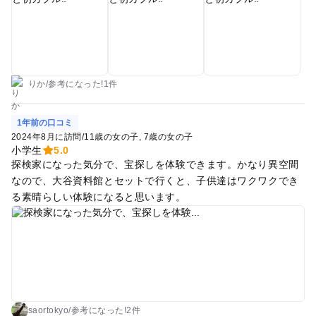
リアがあり、宝石がいっぱいとれて大満足。 残念ながらコイン
は見つけられませんでしたが、ダブルパックで1人宝石300-400
g取れました。 次回はもう少し早く行って恐竜ハックツも楽し
みたいです。
りか
/
参考に
なった!
1件
1年前の口コミ
2024年8月に訪問
/
11歳の女の子
7歳の女の子
小学生
5.0
探検家になった気分で、宝探しを体験できます。かなり異空間
なので、大谷資料館とセットで行くと、子供達はワクワクでき
る素晴らしい体験になると思います。
saortokyo
/
参考に
なった!
2件