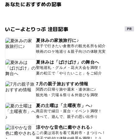
あなたにおすすめの記事
いこーよとりっぷ 注目記事
夏休みの家族旅行に♪
親子で行きたい倉敷市の観光名所を紹介
映画のロケ地巡り＆親子向けの体験充実
夏休みは「ばけばけ」の舞台へ
聖地巡礼・グルメ・花火大会を満喫！
夏の松江で「やりたいこと」をご紹介
7月の親子旅おすすめ情報
関西の日帰り旅や週末・連休旅に♪
観光地・穴場＆祭り＆外遊びを満喫
夏の土曜は「土曜夜市」へ♪
商店街で縁日・屋台・イベント満喫！
食べて、遊んで、親子の思い出作り
涼やかな音色に癒やされる♪
この夏は浴衣を着て風鈴市・まつりへ！
親子で絵付け体験や絶景を満喫しよう