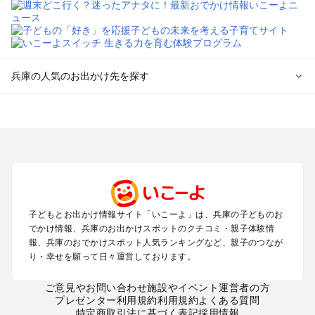
兵庫の人気のお出かけ先を探す
兵庫のエリアからプール子ども連れのお出かけスポット
を探す
神戸・有馬・六甲山・西宮・明石のプールお出かけ
姫路・加古川・播磨・赤穂のプールお出かけ
尼崎・宝塚・芦屋・三田のプールお出かけ
淡路島のプールお出かけ
城崎・豊岡・竹野のプールお出かけ
子どもとお出かけ情報サイト「いこーよ」は、兵庫の子どものお
神鍋・養父・和田山・鉢伏のプールお出かけ
でかけ情報、兵庫のお出かけスポットのクチコミ・親子体験情
香住・湯村・浜坂のプールお出かけ
報、兵庫のおでかけスポット人気ランキングなど、親子のつなが
り・幸せを願って日々運営しております。
兵庫の定番お出かけスポット
ご意見やお問い合わせ
施設やイベント運営者の方
兵庫の遊園地
プレゼンター利用規約
利用規約
よくある質問
兵庫の動物園
特定商取引法に基づく表記
採用情報