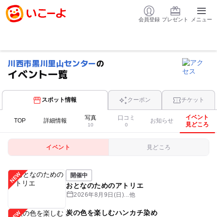
会員登録
プレゼント
メニュー
川西市黒川里山センター
の
イベント一覧
スポット情報
クーポン
チケット
イベント
写真
口コミ
TOP
詳細情報
お知らせ
見どころ
10
0
イベント
見どころ
開催中
おとなのためのアトリエ
2026年8月9日(日)...他
炭の色を楽しむハンカチ染め