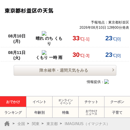
東京都杉並区の天気
予報地点：東京都杉並区
2026年08月10日 12時00分発表
08月10日
33
23
晴れ のち くも
℃
[-1]
℃
[0]
(月)
り
08月11日
30
23
℃
[-3]
℃
[0]
くもり 一時 雨
(火)
降水確率・週間天気をみる
情報提供：
オンライン
おでかけ
イベント
チケット
クーポン
イベント
おでかけ
ランキング
年齢別
特集
子育て
ニュース
全国
関東
東京都
IMAGINUS（イマジナス）