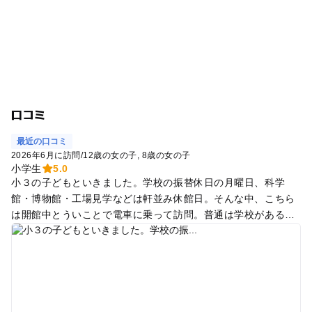
口コミ
最近の口コミ
2026年6月に訪問
/
12歳の女の子
8歳の女の子
小学生
5.0
小３の子どもといきました。学校の振替休日の月曜日、科学
館・博物館・工場見学などは軒並み休館日。そんな中、こちら
は開館中とういことで電車に乗って訪問。普通は学校がある日
なので、ガラガラでした。 公開実験室は博士の助手役の役者さ
ん？（ミートとリンダ）がとても盛り上げてくれて面白いで
す。数組の親子が観覧していて、十数名くらいでした。うちの
子は恥ずかしがって参加しませんでしたが、子どももちょっと
した助手として一緒に実験できます。 ものづくりラボやふらっ
とラボではいろいろなクラフト体験ができます。が、一つ一つ