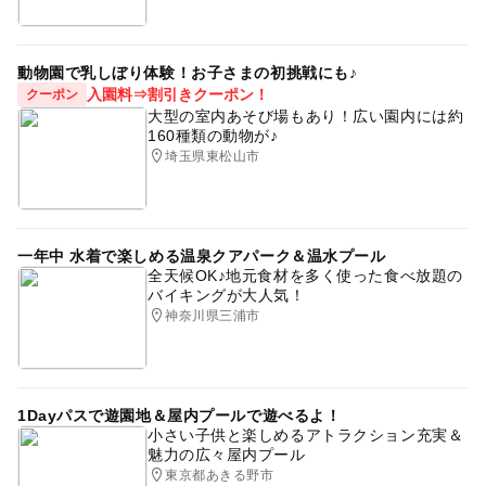
動物園で乳しぼり体験！お子さまの初挑戦にも♪
入園料⇒割引きクーポン！
クーポン
大型の室内あそび場もあり！広い園内には約
160種類の動物が♪
埼玉県東松山市
一年中 水着で楽しめる温泉クアパーク＆温水プール
全天候OK♪地元食材を多く使った食べ放題の
バイキングが大人気！
神奈川県三浦市
1Dayパスで遊園地＆屋内プールで遊べるよ！
小さい子供と楽しめるアトラクション充実＆
魅力の広々屋内プール
東京都あきる野市