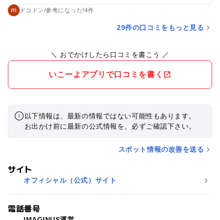
お金がかかります。全部やったらかなりの金額になるので、あ
ドコドン
/
参考に
なった!
4件
らかじめどれをやるかきちんと吟味したからやった方がいいで
29件の口コミをもっと見る
す笑。 お昼も館内のカフェで食べて３時間半くらいの滞在時間
でした。年中から小学校低学年くらいまでのこにおすすめで
＼ おでかけしたら口コミを書こう ／
す！
いこーよアプリで口コミを書く
以下情報は、最新の情報ではない可能性もあります。
お出かけ前に最新の公式情報を、必ずご確認下さい。
スポット情報の改善を送る
サイト
オフィシャル（公式）サイト
電話番号
IMAGINUS運営