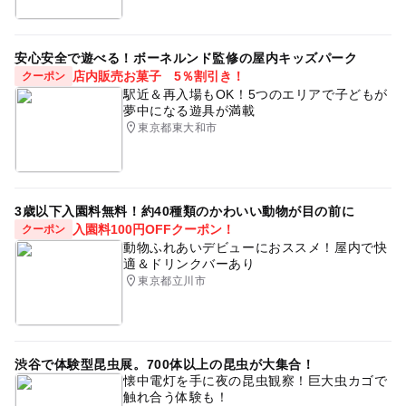
安心安全で遊べる！ボーネルンド監修の屋内キッズパーク
店内販売お菓子 5％割引き！
クーポン
駅近＆再入場もOK！5つのエリアで子どもが
夢中になる遊具が満載
東京都東大和市
3歳以下入園料無料！約40種類のかわいい動物が目の前に
入園料100円OFFクーポン！
クーポン
動物ふれあいデビューにおススメ！屋内で快
適＆ドリンクバーあり
東京都立川市
渋谷で体験型昆虫展。700体以上の昆虫が大集合！
懐中電灯を手に夜の昆虫観察！巨大虫カゴで
触れ合う体験も！