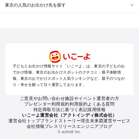
東京の人気のお出かけ先を探す
東京のエリアからプール子ども連れのお出かけスポット
を探す
立川・国分寺・八王子・昭島・多摩のプールお出かけ
お台場・品川・新橋・汐留・豊洲のプールお出かけ
上野・浅草・錦糸町・両国のプールお出かけ
町田・相模原・愛川・上野原のプールお出かけ
渋谷・原宿・恵比寿・中目黒・自由が丘のプールお出かけ
子どもとお出かけ情報サイト「いこーよ」は、東京の子どものお
池袋・赤羽・王子・巣鴨・目白・石神井のプールお出かけ
でかけ情報、東京のお出かけスポットのクチコミ・親子体験情
新宿・高田馬場・代々木・千駄ヶ谷のプールお出かけ
報、東京のおでかけスポット人気ランキングなど、親子のつなが
銀座・丸の内・日本橋・有楽町・築地・月島のプールお出かけ
り・幸せを願って日々運営しております。
吉祥寺・三鷹・中野・高円寺・荻窪・阿佐谷のプールお出かけ
小金井・小平・西東京・東村山・東久留米のプールお出かけ
ご意見やお問い合わせ
施設やイベント運営者の方
プレゼンター利用規約
利用規約
よくある質問
府中・調布・狛江のプールお出かけ
特定商取引法に基づく表記
採用情報
青梅・奥多摩のプールお出かけ
いこーよ運営会社（アクトインディ株式会社）
蒲田・大森・羽田周辺のプールお出かけ
運営会社トップ
ブランドストーリー
理念
未来図
運営サービス
会社情報
プレスリリース
エンジニアブログ
葛西・新木場・亀戸・亀有・柴又のプールお出かけ
© actindi Inc.
北千住・日暮里・荒川のプールお出かけ