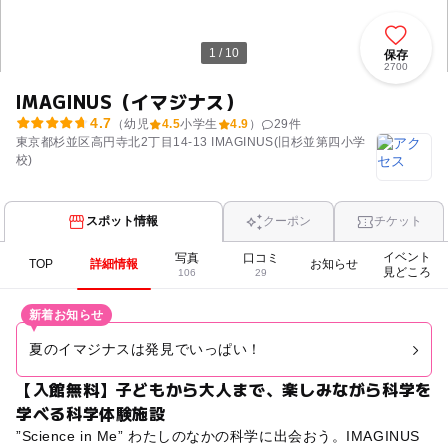
1 / 10
保存
2700
IMAGINUS（イマジナス）
4.7
（幼児
4.5
小学生
4.9
）
29
件
東京都杉並区高円寺北2丁目14-13 IMAGINUS(旧杉並第四小学
校)
スポット情報
クーポン
チケット
イベント
写真
口コミ
TOP
詳細情報
お知らせ
見どころ
106
29
新着お知らせ
夏のイマジナスは発見でいっぱい！
【入館無料】子どもから大人まで、楽しみながら科学を
学べる科学体験施設
”Science in Me” わたしのなかの科学に出会おう。IMAGINUS