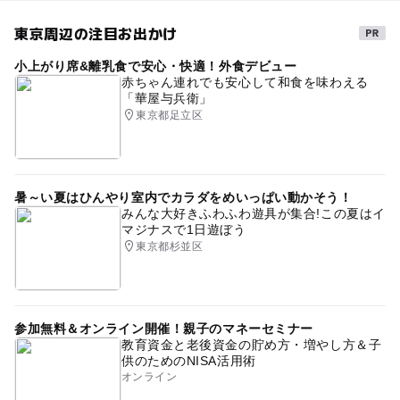
東京周辺の注目お出かけ
小上がり席&離乳食で安心・快適！外食デビュー
赤ちゃん連れでも安心して和食を味わえる
「華屋与兵衛」
東京都足立区
暑～い夏はひんやり室内でカラダをめいっぱい動かそう！
みんな大好きふわふわ遊具が集合!この夏はイ
マジナスで1日遊ぼう
東京都杉並区
参加無料＆オンライン開催！親子のマネーセミナー
教育資金と老後資金の貯め方・増やし方＆子
供のためのNISA活用術
オンライン