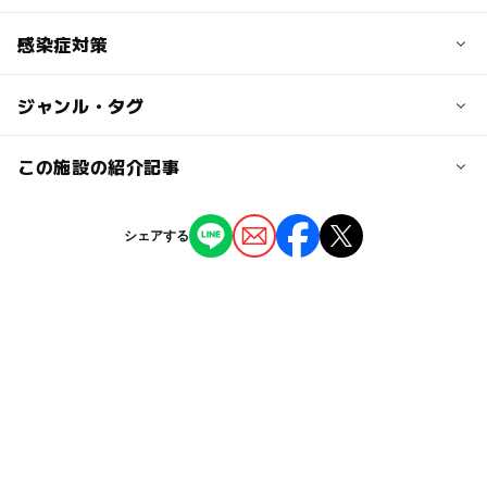
JR中央線・総武線 高円寺駅北口から徒歩5分
※土日祝日は、JR中央線(快速)は高円寺駅には停車しませ
ー
◯
駐車場あり
感染症対策
駅から近い
んので、
JR総武線でお越しください。
◯
ー
授乳室あり
託児所
ジャンル・タグ
・手指消毒用のアルコールを施設内に設置しております。
・発熱がある方や体調が優れない方は、ご来場をご遠慮い
近くの駅
◯
◯
雨でもOK
ベビーカーOK
ただいております。
ジャンル
この施設の紹介記事
高円寺駅
・従業員の体調管理を徹底しています。
体験施設
文化施設
博物館・科学館
ー
◯
食事持込OK
レストラン
【2026東京】夏休みに入場無料＆予約不要
シェアする
レストラン・カフェ
で楽しめる博物館＆科学館21選！夏イベント
ー
◯
売店
オムツ交換台
も
2026年7月17日
タグ
自由研究のテーマが見つかる！体験型イベン
ト「自由研究フェス！2026」が高円寺で開
5歳
春休み2027
冬休み2025-2026
カフェあり
催
ワークショップ
科学技術を学ぶ
科学体験
2026年6月26日
本物の化石を持ち帰れる！親子で楽しめる発
雨でも楽しめる
雨の日でもOK
4歳
掘体験がGWに高円寺で 予約不要＆入館無
料
レンタルスペース
6歳
3歳
カフェ併設
2026年4月27日