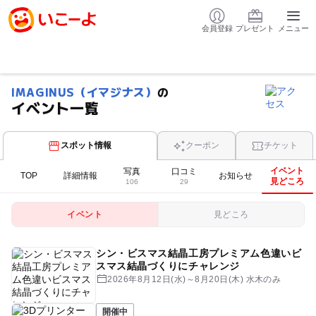
会員登録
プレゼント
メニュー
IMAGINUS（イマジナス）
の
イベント一覧
スポット情報
クーポン
チケット
イベント
写真
口コミ
TOP
詳細情報
お知らせ
見どころ
106
29
イベント
見どころ
シン・ビスマス結晶工房プレミアム色違いビ
スマス結晶づくりにチャレンジ
2026年8月12日(水)～8月20日(木) 水木のみ
開催中