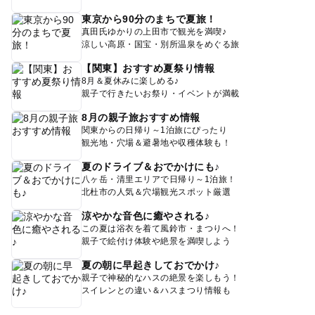
東京から90分のまちで夏旅！
真田氏ゆかりの上田市で観光を満喫♪
涼しい高原・国宝・別所温泉をめぐる旅
【関東】おすすめ夏祭り情報
8月＆夏休みに楽しめる♪
親子で行きたいお祭り・イベントが満載
8月の親子旅おすすめ情報
関東からの日帰り～1泊旅にぴったり
観光地・穴場＆避暑地や収穫体験も！
夏のドライブ＆おでかけにも♪
八ヶ岳・清里エリアで日帰り～1泊旅！
北杜市の人気＆穴場観光スポット厳選
涼やかな音色に癒やされる♪
この夏は浴衣を着て風鈴市・まつりへ！
親子で絵付け体験や絶景を満喫しよう
夏の朝に早起きしておでかけ♪
親子で神秘的なハスの絶景を楽しもう！
スイレンとの違い＆ハスまつり情報も