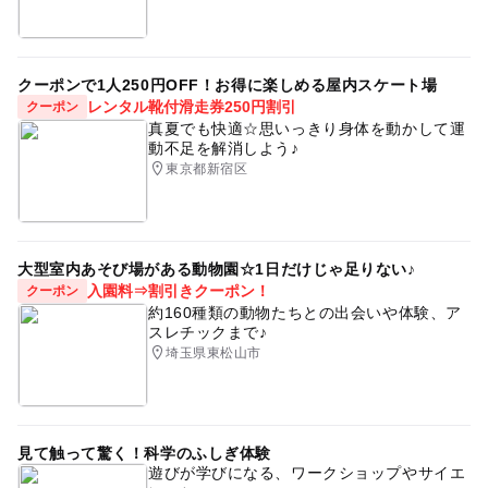
クーポンで1人250円OFF！お得に楽しめる屋内スケート場
レンタル靴付滑走券250円割引
クーポン
真夏でも快適☆思いっきり身体を動かして運
動不足を解消しよう♪
東京都新宿区
大型室内あそび場がある動物園☆1日だけじゃ足りない♪
入園料⇒割引きクーポン！
クーポン
約160種類の動物たちとの出会いや体験、ア
スレチックまで♪
埼玉県東松山市
見て触って驚く！科学のふしぎ体験
遊びが学びになる、ワークショップやサイエ