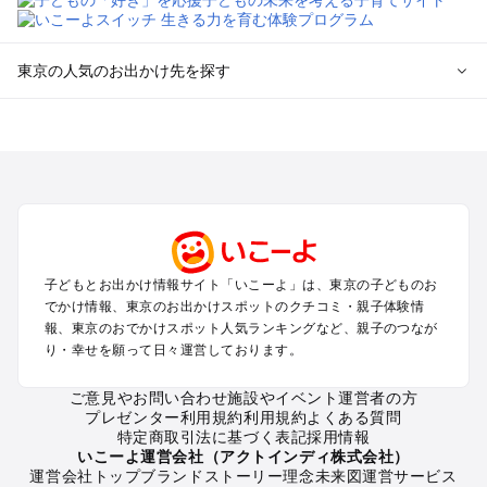
東京の人気のお出かけ先を探す
東京のエリアからプール子ども連れのお出かけスポット
を探す
立川・国分寺・八王子・昭島・多摩のプールお出かけ
お台場・品川・新橋・汐留・豊洲のプールお出かけ
上野・浅草・錦糸町・両国のプールお出かけ
町田・相模原・愛川・上野原のプールお出かけ
渋谷・原宿・恵比寿・中目黒・自由が丘のプールお出かけ
子どもとお出かけ情報サイト「いこーよ」は、東京の子どものお
池袋・赤羽・王子・巣鴨・目白・石神井のプールお出かけ
でかけ情報、東京のお出かけスポットのクチコミ・親子体験情
新宿・高田馬場・代々木・千駄ヶ谷のプールお出かけ
報、東京のおでかけスポット人気ランキングなど、親子のつなが
銀座・丸の内・日本橋・有楽町・築地・月島のプールお出かけ
り・幸せを願って日々運営しております。
吉祥寺・三鷹・中野・高円寺・荻窪・阿佐谷のプールお出かけ
小金井・小平・西東京・東村山・東久留米のプールお出かけ
ご意見やお問い合わせ
施設やイベント運営者の方
プレゼンター利用規約
利用規約
よくある質問
府中・調布・狛江のプールお出かけ
特定商取引法に基づく表記
採用情報
青梅・奥多摩のプールお出かけ
いこーよ運営会社（アクトインディ株式会社）
蒲田・大森・羽田周辺のプールお出かけ
運営会社トップ
ブランドストーリー
理念
未来図
運営サービス