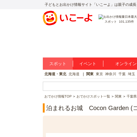
子どもとお出かけ情報サイト「いこーよ」は親子の成長
スポット
101,135件
スポット
イベント
オンライン
北海道・東北
北海道
関東
東京
神奈川
千葉
埼玉
おでかけ情報TOP
おでかけスポット一覧
関東
千葉県
泊まれるお城 Cocon Garde