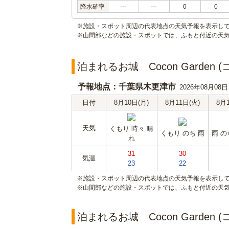
降水確率
---
---
0
0
※施設・スポット周辺の代表地点の天気予報を表示し
※山間部などの施設・スポットでは、ふもと付近の天
泊まれるお城 Cocon Garde
予報地点：千葉県木更津市
2026年08月08
日付
8月10日(月)
8月11日(火)
8月
天気
くもり 時々 晴
くもり のち 雨
雨 の
れ
31
30
気温
23
22
※施設・スポット周辺の代表地点の天気予報を表示し
※山間部などの施設・スポットでは、ふもと付近の天
泊まれるお城 Cocon Garden