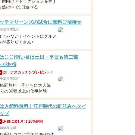
子供向けアトラクション充実！
自然の中で1日遊べる
ッテマリーンズの試合に無料ご招待☆
千葉市美浜区
けじゃない！イベントにグルメ
みが盛りだくさん♪
はここ!狙い目は土日・平日も第二部
0～がお得
ボーナスカッチンプレゼント！
ン
千葉市美浜区
6時間無料！子どもに大人気
からの30種以上の仕事体験
は入館料無料！江戸時代の町並みへタイ
ップ
お得に楽しむ！20%割引
ン
印旛郡栄町
00円とコスパ◎年間350の体