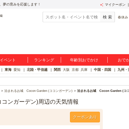
、夢の育みを応援します！
マイクーポン
春休み
イベント
ランキング
年齢別おでかけ
おで
東海
愛知
北陸・甲信越
関西
大阪
京都
兵庫
中国・四国
九州・
泊まれるお城 Cocon Garden (ココンガーデン)
泊まれるお城 Cocon Garden 
n (ココンガーデン)周辺の天気情報
クーポンあり