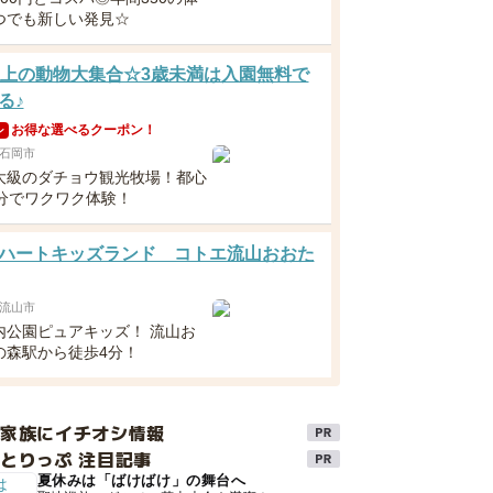
つでも新しい発見☆
以上の動物大集合☆3歳未満は入園無料で
る♪
お得な選べるクーポン！
ン
石岡市
大級のダチョウ観光牧場！都心
0分でワクワク体験！
ハートキッズランド コトエ流山おおた
流山市
内公園ピュアキッズ！ 流山お
の森駅から徒歩4分！
け家族にイチオシ情報
とりっぷ 注目記事
夏休みは「ばけばけ」の舞台へ