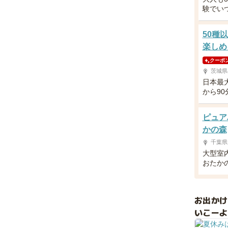
験でい
50種
楽しめ
クーポ
茨城県
日本最
から9
ピュア
かの森
千葉県
大型室
おたか
お出か
いこーよ