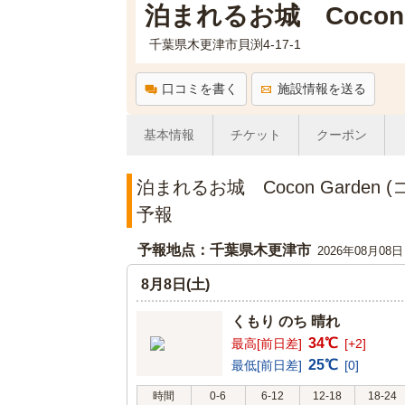
泊まれるお城 Cocon 
千葉県木更津市貝渕4-17-1
口コミを書く
施設情報を送る
基本情報
チケット
クーポン
泊まれるお城 Cocon Garde
予報
予報地点：千葉県木更津市
2026年08月08
8月8日(土)
くもり のち 晴れ
34℃
最高[前日差]
[+2]
25℃
最低[前日差]
[0]
時間
0-6
6-12
12-18
18-24