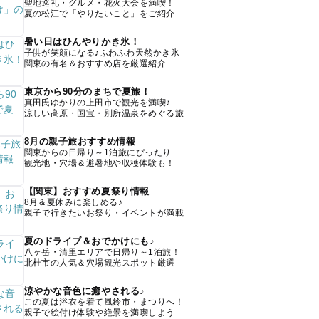
聖地巡礼・グルメ・花火大会を満喫！
夏の松江で「やりたいこと」をご紹介
暑い日はひんやりかき氷！
子供が笑顔になる♪ふわふわ天然かき氷
関東の有名＆おすすめ店を厳選紹介
東京から90分のまちで夏旅！
真田氏ゆかりの上田市で観光を満喫♪
涼しい高原・国宝・別所温泉をめぐる旅
8月の親子旅おすすめ情報
関東からの日帰り～1泊旅にぴったり
観光地・穴場＆避暑地や収穫体験も！
【関東】おすすめ夏祭り情報
8月＆夏休みに楽しめる♪
親子で行きたいお祭り・イベントが満載
夏のドライブ＆おでかけにも♪
八ヶ岳・清里エリアで日帰り～1泊旅！
北杜市の人気＆穴場観光スポット厳選
涼やかな音色に癒やされる♪
この夏は浴衣を着て風鈴市・まつりへ！
親子で絵付け体験や絶景を満喫しよう