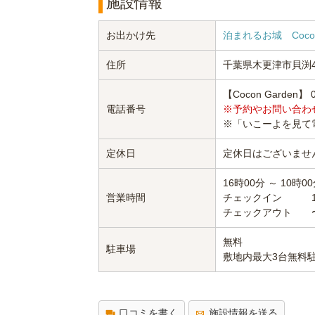
施設情報
お出かけ先
泊まれるお城 Cocon
住所
千葉県木更津市貝渕4-
【Cocon Garden】 0
電話番号
※予約やお問い合わ
※「いこーよを見て
定休日
定休日はございませ
16時00分 ～ 10時0
営業時間
チェックイン 16
チェックアウト 〜1
無料
駐車場
敷地内最大3台無料駐
口コミを書く
施設情報を送る