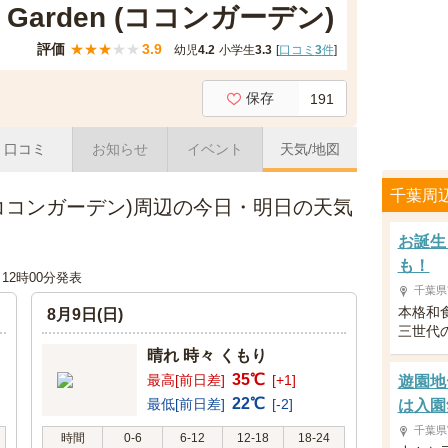
Garden (ココンガーデン)
評価
★
★
★
★
★
3.9
幼児
4.2
小学生
3.3
[
口コミ
3
件
]
保存
191
口コミ
お知らせ
イベント
天気/地図
千葉周
n (ココンガーデン)周辺の今日・明日の天気
お誕生
も！
日 12時00分発表
千葉県
本格和
8月9日(日)
三世代
晴れ 時々 くもり
35℃
最高[前日差]
[+1]
遊園地
22℃
最低[前日差]
[-2]
は入園
千葉県
時間
0-6
6-12
12-18
18-24