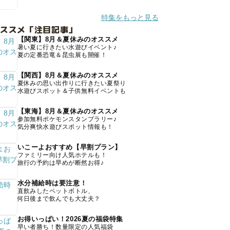
特集をもっと見る
オススメ「注目記事」
【関東】8月＆夏休みのオススメ
暑い夏に行きたい水遊びイベント♪
夏の定番恐竜＆昆虫展も開催！
【関西】8月＆夏休みのオススメ
夏休みの思い出作りに行きたい夏祭り
水遊びスポット＆子供無料イベントも
【東海】8月＆夏休みのオススメ
参加無料ポケモンスタンプラリー♪
気分爽快水遊びスポット情報も！
いこーよおすすめ【早割プラン】
ファミリー向け人気ホテルも！
旅行の予約は早めが断然お得♪
水分補給時は要注意！
直飲みしたペットボトル、
何日後まで飲んでも大丈夫？
お得いっぱい！2026夏の福袋特集
早い者勝ち！数量限定の人気福袋