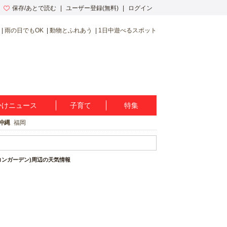
保存/あとで読む
ユーザー登録(無料)
ログイン
雨の日でもOK
動物とふれあう
1日中遊べるスポット
かけニュース
子育て
特集
沖縄
福岡
(ココンガーデン)周辺の天気情報