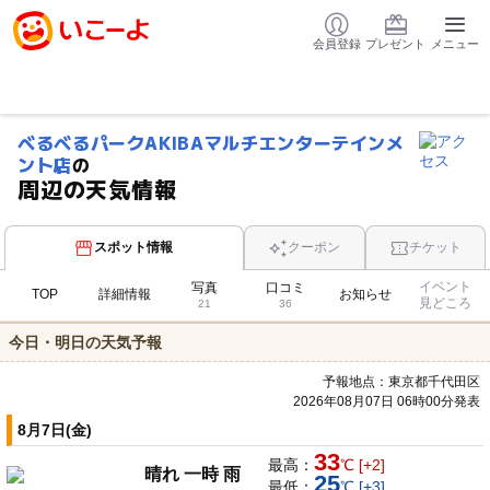
会員登録
プレゼント
メニュー
べるべるパークAKIBAマルチエンターテインメ
ント店
の
周辺の天気情報
スポット情報
クーポン
チケット
イベント
写真
口コミ
TOP
詳細情報
お知らせ
見どころ
21
36
今日・明日の天気予報
予報地点：東京都千代田区
2026年08月07日 06時00分発表
8月7日(金)
33
最高：
℃ [+2]
晴れ 一時 雨
25
最低：
℃ [+3]