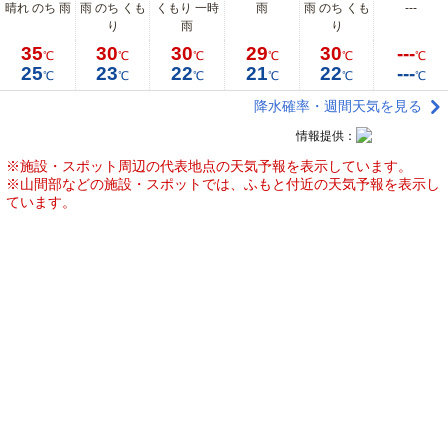
晴れ のち 雨
雨 のち くも
くもり 一時
雨
雨 のち くも
---
り
雨
り
35
30
30
29
30
---
℃
℃
℃
℃
℃
℃
25
23
22
21
22
---
℃
℃
℃
℃
℃
℃
降水確率・週間天気を見る
情報提供：
※施設・スポット周辺の代表地点の天気予報を表示しています。
※山間部などの施設・スポットでは、ふもと付近の天気予報を表示し
ています。