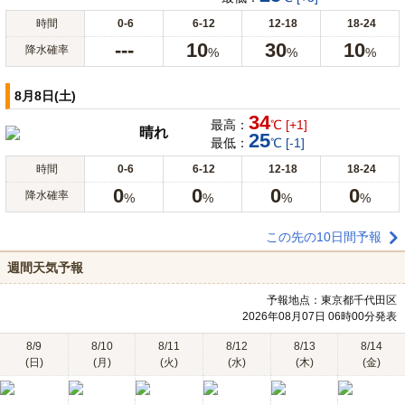
時間
0-6
6-12
12-18
18-24
---
10
30
10
降水確率
%
%
%
8月8日(土)
34
最高：
℃ [+1]
晴れ
25
最低：
℃ [-1]
時間
0-6
6-12
12-18
18-24
0
0
0
0
降水確率
%
%
%
%
この先の10日間予報
週間天気予報
予報地点：東京都千代田区
2026年08月07日 06時00分発表
8/9
8/10
8/11
8/12
8/13
8/14
(日)
(月)
(火)
(水)
(木)
(金)