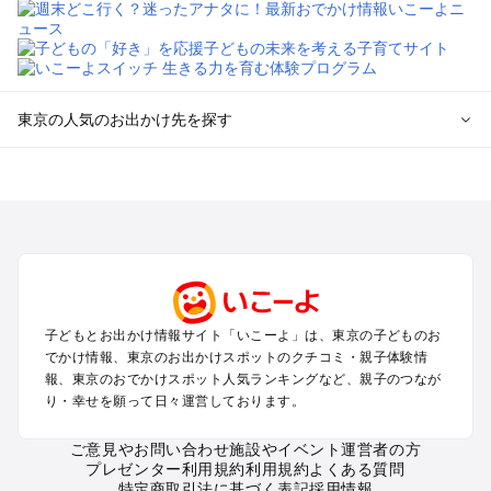
東京の人気のお出かけ先を探す
東京のエリアからプール子ども連れのお出かけスポット
を探す
立川・国分寺・八王子・昭島・多摩のプールお出かけ
お台場・品川・新橋・汐留・豊洲のプールお出かけ
上野・浅草・錦糸町・両国のプールお出かけ
町田・相模原・愛川・上野原のプールお出かけ
渋谷・原宿・恵比寿・中目黒・自由が丘のプールお出かけ
子どもとお出かけ情報サイト「いこーよ」は、東京の子どものお
池袋・赤羽・王子・巣鴨・目白・石神井のプールお出かけ
でかけ情報、東京のお出かけスポットのクチコミ・親子体験情
新宿・高田馬場・代々木・千駄ヶ谷のプールお出かけ
報、東京のおでかけスポット人気ランキングなど、親子のつなが
銀座・丸の内・日本橋・有楽町・築地・月島のプールお出かけ
り・幸せを願って日々運営しております。
吉祥寺・三鷹・中野・高円寺・荻窪・阿佐谷のプールお出かけ
小金井・小平・西東京・東村山・東久留米のプールお出かけ
ご意見やお問い合わせ
施設やイベント運営者の方
プレゼンター利用規約
利用規約
よくある質問
府中・調布・狛江のプールお出かけ
特定商取引法に基づく表記
採用情報