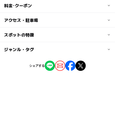
料金･クーポン
子供の料金
アクセス・駐車場
入場無料
交通アクセス
スポットの特徴
大人の料金
近鉄鼓ヶ浦駅より徒歩約10分
入場無料
◯
◯
駐車場あり
ジャンル・タグ
駅から近い
近くの駅
鼓ヶ浦駅
ー
ー
授乳室あり
託児所
ジャンル
シェアする
海水浴場
ー
ー
雨でもOK
ベビーカーOK
白子駅
タグ
◯
ー
食事持込OK
レストラン
磯山駅
シャワー
夏休み2026
海岸
レジャー施設
◯
ー
売店
オムツ交換台
駐車可能台数
無料施設
海
鈴鹿・亀山
近鉄名古屋線
450台
漁業体験
野外体験
三連休
野外遊び場