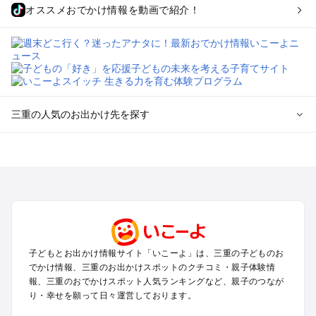
オススメおでかけ情報を動画で紹介！
三重の人気のお出かけ先を探す
三重のエリアからプール子ども連れのお出かけスポット
を探す
桑名・長島・四日市・湯の山・鈴鹿のプールお出かけ
津・松阪・久居のプールお出かけ
伊賀・上野・名張のプールお出かけ
志摩・南伊勢のプールお出かけ
伊勢・二見のプールお出かけ
子どもとお出かけ情報サイト「いこーよ」は、三重の子どものお
熊野・尾鷲・紀伊長島のプールお出かけ
でかけ情報、三重のお出かけスポットのクチコミ・親子体験情
鳥羽市（菅島・答志島）のプールお出かけ
報、三重のおでかけスポット人気ランキングなど、親子のつなが
南鳥羽のプールお出かけ
り・幸せを願って日々運営しております。