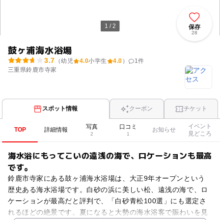
1 / 2
保存
28
鼓ヶ浦海水浴場
3.7
（幼児
4.0
小学生
4.0
）
1
件
三重県鈴鹿市寺家
スポット情報
クーポン
チケット
イベント
写真
口コミ
TOP
詳細情報
お知らせ
見どころ
2
1
海水浴にもってこいの遠浅の海で、ロケーションも最高
です。
鈴鹿市寺家にある鼓ヶ浦海水浴場は、大正9年オープンという
歴史ある海水浴場です。白砂の浜に美しい松、遠浅の海で、ロ
ケーションが最高だと評判で、「白砂青松100選」にも選定さ
れるほどの絶景です。夏になると大勢の海水浴客で賑わいを見