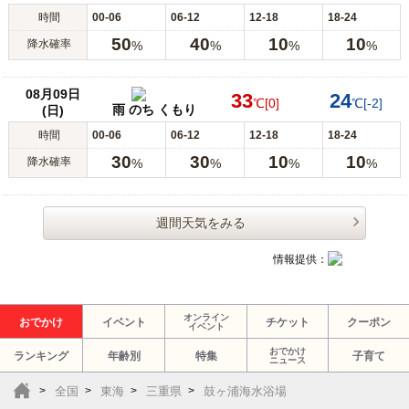
時間
00-06
06-12
12-18
18-24
50
40
10
10
降水確率
%
%
%
%
08月09日
33
24
℃
[0]
℃
[-2]
雨 のち くもり
(日)
時間
00-06
06-12
12-18
18-24
30
30
10
10
降水確率
%
%
%
%
週間天気をみる
情報提供：
オンライン
おでかけ
イベント
チケット
クーポン
イベント
おでかけ
ランキング
年齢別
特集
子育て
ニュース
全国
東海
三重県
鼓ヶ浦海水浴場