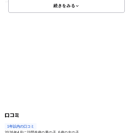
せ、子供たちの元気な声が聞こえてきます。７月上旬～8月
続きをみる
口コミ
1年以内の口コミ
2026年4月に訪問
/
8歳の男の子
6歳の女の子