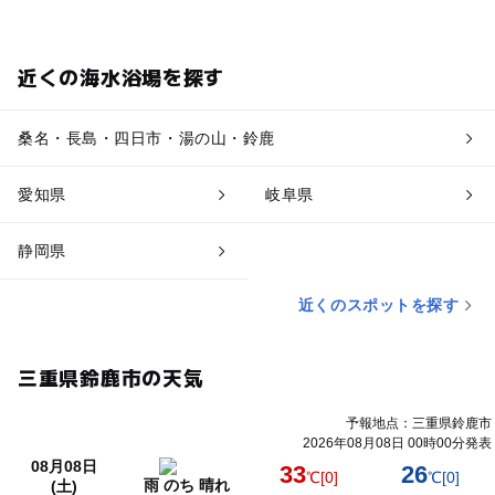
近くの海水浴場を探す
桑名・長島・四日市・湯の山・鈴鹿
愛知県
岐阜県
静岡県
近くのスポットを探す
三重県鈴鹿市の天気
予報地点：三重県鈴鹿市
2026年08月08日 00時00分発表
08月08日
33
26
℃
[0]
℃
[0]
雨 のち 晴れ
(土)