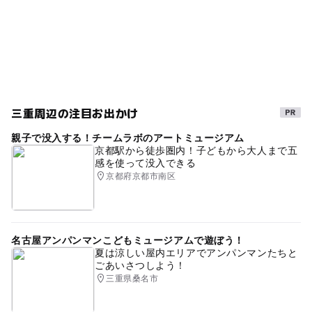
レジャー
日帰り
海水浴
遠浅
野外遊び
駐車場詳細
乗用車500円、大型車1600円、二輪車100円
屋外遊び場
自然体験
午後から遊べる
GW(ゴールデンウィーク)2027
外遊び
アウトドア体験
鈴鹿市
アウトドア
三重周辺の注目お出かけ
アウトドアレジャー
三重県
近鉄名古屋線(三重県)
親子で没入する！チームラボのアートミュージアム
京都駅から徒歩圏内！子どもから大人まで五
感を使って没入できる
京都府京都市南区
名古屋アンパンマンこどもミュージアムで遊ぼう！
夏は涼しい屋内エリアでアンパンマンたちと
ごあいさつしよう！
三重県桑名市