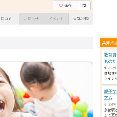
保存
72
口コミ
お知らせ
イベント
天気/地図
兵庫周
教育資
ものた
オンラ
参加無
ライン
親子で
アム
京都府
京都駅
まで五