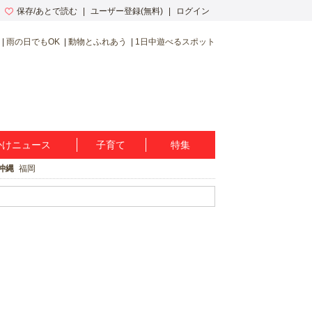
保存/あとで読む
ユーザー登録(無料)
ログイン
雨の日でもOK
動物とふれあう
1日中遊べるスポット
かけニュース
子育て
特集
沖縄
福岡