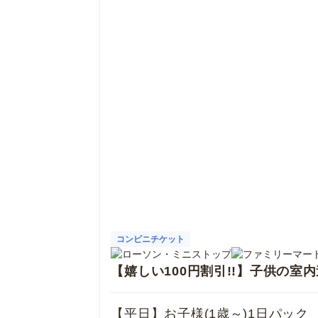
コンビニチケット
【嬉しい100円割引!!】子供の室
【平日】お子様(1歳～)1日パック