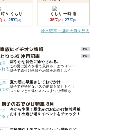
 時々 くもり
くもり 一時 雨
℃
25℃
35℃
27℃
[+2]
[-1]
[-1]
[0]
降水確率・週間天気を見る
け家族にイチオシ情報
とりっぷ 注目記事
涼やかな音色に癒やされる♪
この夏は浴衣を着て風鈴市・まつりへ！
親子で絵付け体験や絶景を満喫しよう
夏の朝に早起きしておでかけ♪
親子で神秘的なハスの絶景を楽しもう！
スイレンとの違い＆ハスまつり情報も
 親子のおでかけ特集 8月
今から準備！夏休みのお出かけ情報満載
おすすめ遊び場＆イベントをチェック！
年齢別や人気アトラクション情報など