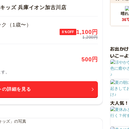
ザキッズ 兵庫イオン加古川店
晴れ
36
ック（1歳〜）
1,100
円
8％OFF
1,200円
お出か
いこーよ
500
円
ます。
トの詳細を見る
大人気！