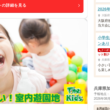
トの詳細を見る
202
大阪府
大阪府
当大会は
小学生
ンあり
クーポ
ット割ク
兵庫県
小さい
も楽し
兵庫県
予報地点：
2026年08
8月8日(