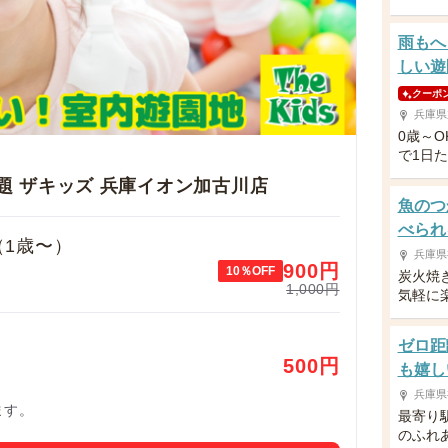
雨もへ
しい遊
クーポ
兵庫県
0歳～
で1日
題 ザキッズ 兵庫イオン加古川店
魚のつ
べられ
（1歳〜）
兵庫県
900
円
10％OFF
炭火焼
1,000円
気軽に
ゼロ距
500
円
も嬉し
兵庫県
ます。
最寄り
のふれ