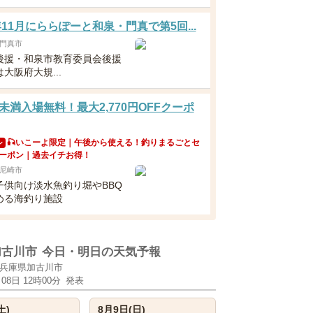
6年11月にららぽーと和泉・門真で第5回...
門真市
後援・和泉市教育委員会後援
大阪府大規...
未満入場無料！最大2,770円OFFクーポ
🎣いこーよ限定｜午後から使える！釣りまるごとセ
ン
ーポン｜過去イチお得！
尼崎市
子供向け淡水魚釣り堀やBBQ
める海釣り施設
加古川市
今日・明日の天気予報
兵庫県加古川市
月08日 12時00分
発表
土)
8月9日(日)