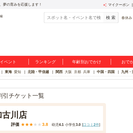
、夢の育みを応援します！
マイクーポン
春休み
イベント
ランキング
年齢別おでかけ
おで
東海
愛知
北陸・甲信越
関西
大阪
京都
兵庫
中国・四国
九州・
割引チケット一覧
加古川店
評価
★
★
★
★
★
3.8
幼児
4.1
小学生
3.0
[
口コミ
2
件
]