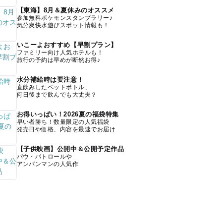
【東海】8月＆夏休みのオススメ
参加無料ポケモンスタンプラリー♪
気分爽快水遊びスポット情報も！
いこーよおすすめ【早割プラン】
ファミリー向け人気ホテルも！
旅行の予約は早めが断然お得♪
水分補給時は要注意！
直飲みしたペットボトル、
何日後まで飲んでも大丈夫？
お得いっぱい！2026夏の福袋特集
早い者勝ち！数量限定の人気福袋
発売日や価格、内容を最速でお届け
【子供映画】公開中＆公開予定作品
パウ・パトロールや
アンパンマンの人気作