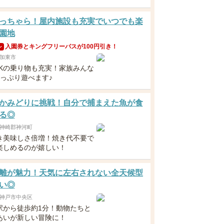
っちゃら！屋内施設も充実でいつでも楽
園地
入園券とキングフリーパスが100円引き！
ン
加東市
OKの乗り物も充実！家族みんな
たっぷり遊べます♪
かみどりに挑戦！自分で捕まえた魚が食
る◎
神崎郡神河町
き美味しさ倍増！焼き代不要で
楽しめるのが嬉しい！
離が魅力！天気に左右されない全天候型
い◎
神戸市中央区
駅から徒歩約1分！動物たちと
あいが新しい冒険に！