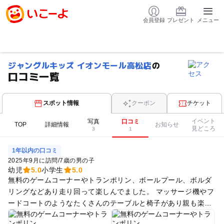
会員登録
プレゼント
メニュー
ジャングルキッズ イオンモール高松店
の
口コミ一覧
スポット情報
クーポン
チケット
イベント
写真
口コミ
TOP
詳細情報
お知らせ
見どころ
3
1
1年以内の口コミ
2025年9月に訪問
/
7歳の男の子
幼児
5.0
小学生
5.0
無料のゲームコーナーやトランポリン、ボールプール、ボルダ
リングなどあり走り回って楽しんでました。 マッサージ機やフ
ードコートのようなたくさんのテーブルと椅子があり親も楽で
した。 持ち込み自由なのと無料のロッカーがあるのも良かった