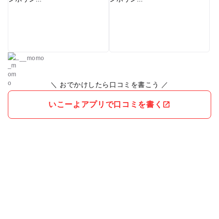
です。 土曜日に行きましたが人はそれほど多くなかった印象で
す。
__momo
＼ おでかけしたら口コミを書こう ／
いこーよアプリで口コミを書く