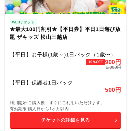
WEBチケット
★最大100円割引★【平日券】平日1日遊び放
題 ザキッズ 松山三越店
【平日】お子様(1歳～)1日パック（1歳〜）
900
円
10％OFF
1,000円
【平日】保護者1日パック
500
円
利用開始
ご購入後、すぐにご利用いただけます。
有効期限
購入日から1ヶ月以内
チケットの詳細を見る