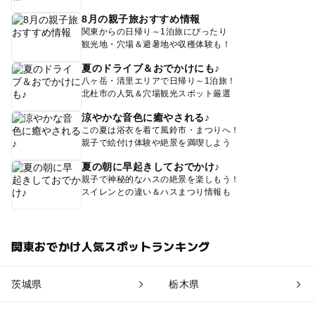
8月の親子旅おすすめ情報
関東からの日帰り～1泊旅にぴったり
観光地・穴場＆避暑地や収穫体験も！
夏のドライブ＆おでかけにも♪
八ヶ岳・清里エリアで日帰り～1泊旅！
北杜市の人気＆穴場観光スポット厳選
涼やかな音色に癒やされる♪
この夏は浴衣を着て風鈴市・まつりへ！
親子で絵付け体験や絶景を満喫しよう
夏の朝に早起きしておでかけ♪
親子で神秘的なハスの絶景を楽しもう！
スイレンとの違い＆ハスまつり情報も
関東おでかけ人気スポットランキング
茨城県
栃木県