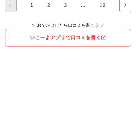
…
1
2
3
12
＼ おでかけしたら口コミを書こう ／
いこーよアプリで口コミを書く