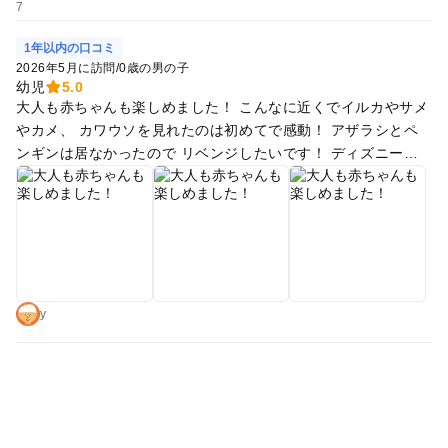
1年以内の口コミ
2026年5月に訪問
/
0歳の男の子
幼児
5.0
大人も赤ちゃんも楽しめました！ こんなに近くでイルカやサメ
やカメ、 カワウソを見れたのは初めてで感動！ アザラシとペ
ンギンは居なかったので リベンジしたいです！ ディズニーの
世界の様な喋る木や 深海に行く喋るエレベーターもありまし
た！
y