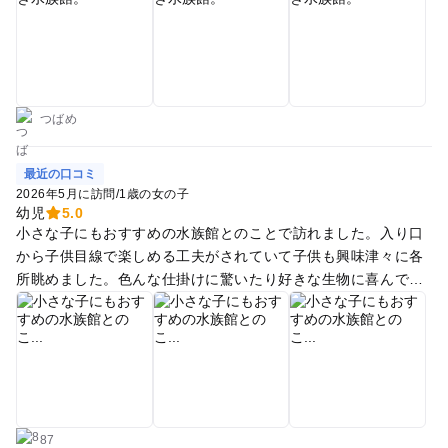
ゾート価格なのが残念でした…リーズナブルにお出かけしたい
場合は外で食べることをおすすめします！ 事前チェックを！
つばめ
最近の口コミ
2026年5月に訪問
/
1歳の女の子
幼児
5.0
小さな子にもおすすめの水族館とのことで訪れました。入り口
から子供目線で楽しめる工夫がされていて子供も興味津々に各
所眺めました。色んな仕掛けに驚いたり好きな生物に喜んでい
ました。水中ドームや各ショーにクレーンゲーム、ガチャガチ
ャも楽しんで、最後はカフェでおやつも食べて親子共に大満足
でした。良心的なお値段なのも嬉しい
87