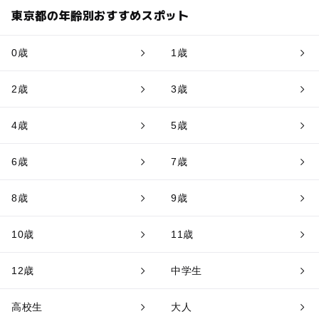
東京都の年齢別おすすめスポット
0歳
1歳
2歳
3歳
4歳
5歳
6歳
7歳
8歳
9歳
10歳
11歳
12歳
中学生
高校生
大人