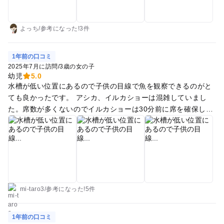
よっち
/
参考に
なった!
3件
1年前の口コミ
2025年7月に訪問
/
3歳の女の子
幼児
5.0
水槽が低い位置にあるので子供の目線で魚を観察できるのがと
ても良かったです。 アシカ、イルカショーは混雑していまし
た。席数が多くないのでイルカショーは30分前に席を確保しま
した。 マクセルアクアパーク品川と雰囲気が違います。機会が
あれば両方見比べるのも良いかなと思います。 前の週にマクセ
ルアクアパークに行ってきましたが人が多かったのもあり抱っ
こが多く、品川水族館はほぼ自分で歩いて観て回っていまし
た。 日曜日だったので無料送迎バスは混んでいました。ベビー
カー持参で後方に並んでた人は乗るのが大変そうでした。 真夏
でなければ水族館の前後で区民公園で遊ぶのも良いなと思いま
mi-taro3
/
参考に
なった!
5件
す。
1年前の口コミ