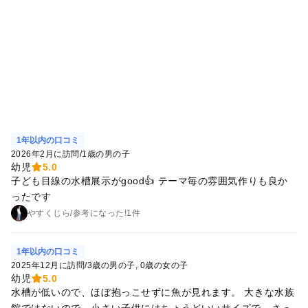
1年以内の口コミ
2026年2月に訪問
/
1歳の男の子
幼児
5.0
子ども目線の水槽展示がgood👍 テーマ毎の雰囲気作りも良か
ったです
やすくじら
/
参考に
なった!
1件
1年以内の口コミ
2025年12月に訪問
/
3歳の男の子
0歳の女の子
幼児
5.0
水槽が低いので、ほぼ抱っこせずに魚が見れます。 大きな水族
館ではないので、小さい子供にはちょうどいいサイズで、さっ