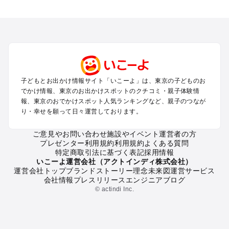
東京のエリアからプール子ども連れのお出かけスポット
を探す
立川・国分寺・八王子・昭島・多摩のプールお出かけ
お台場・品川・新橋・汐留・豊洲のプールお出かけ
上野・浅草・錦糸町・両国のプールお出かけ
町田・相模原・愛川・上野原のプールお出かけ
渋谷・原宿・恵比寿・中目黒・自由が丘のプールお出かけ
子どもとお出かけ情報サイト「いこーよ」は、東京の子どものお
池袋・赤羽・王子・巣鴨・目白・石神井のプールお出かけ
でかけ情報、東京のお出かけスポットのクチコミ・親子体験情
新宿・高田馬場・代々木・千駄ヶ谷のプールお出かけ
報、東京のおでかけスポット人気ランキングなど、親子のつなが
銀座・丸の内・日本橋・有楽町・築地・月島のプールお出かけ
り・幸せを願って日々運営しております。
吉祥寺・三鷹・中野・高円寺・荻窪・阿佐谷のプールお出かけ
小金井・小平・西東京・東村山・東久留米のプールお出かけ
ご意見やお問い合わせ
施設やイベント運営者の方
プレゼンター利用規約
利用規約
よくある質問
府中・調布・狛江のプールお出かけ
特定商取引法に基づく表記
採用情報
青梅・奥多摩のプールお出かけ
いこーよ運営会社（アクトインディ株式会社）
蒲田・大森・羽田周辺のプールお出かけ
運営会社トップ
ブランドストーリー
理念
未来図
運営サービス
会社情報
プレスリリース
エンジニアブログ
葛西・新木場・亀戸・亀有・柴又のプールお出かけ
© actindi Inc.
北千住・日暮里・荒川のプールお出かけ
二子玉川・三軒茶屋・駒沢・世田谷のプールお出かけ
秋葉原・神田・御茶ノ水・神楽坂・後楽園・九段下のプールお
出かけ