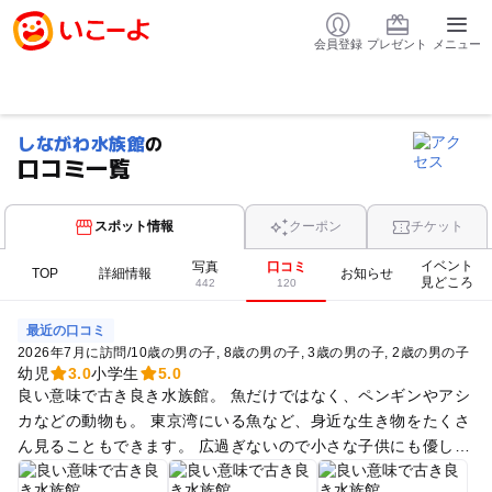
会員登録
プレゼント
メニュー
しながわ水族館
の
口コミ一覧
スポット情報
クーポン
チケット
イベント
写真
口コミ
TOP
詳細情報
お知らせ
見どころ
442
120
最近の口コミ
2026年7月に訪問
/
10歳の男の子
8歳の男の子
3歳の男の子
2歳の男の子
幼児
3.0
小学生
5.0
良い意味で古き良き水族館。 魚だけではなく、ペンギンやアシ
カなどの動物も。 東京湾にいる魚など、身近な生き物をたくさ
ん見ることもできます。 広過ぎないので小さな子供にも優し
い！ ひとつだけ… 水族館前のレストランのメニュー価格がリ