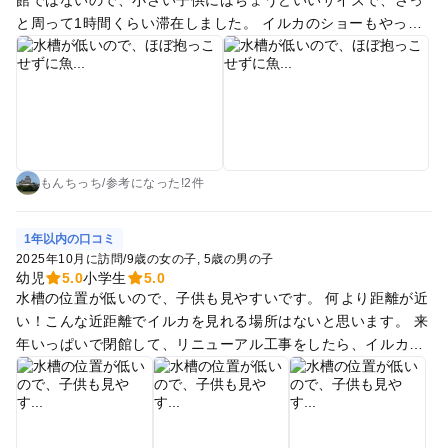
と周って1時間くらい滞在しました。 イルカのショーもやって
いて、会場が狭いので一番後ろからでもだいぶ近くで見れま
す。 とても楽しんでました。
もんちっち
/
参考に
なった!
2件
1年以内の口コミ
2025年10月に訪問
/
9歳の女の子
5歳の男の子
幼児
5.0
小学生
5.0
水槽の位置が低いので、子供も見やすいです。 何より距離が近
い！こんな近距離でイルカを見れる場所はないと思います。 来
年いっぱいで閉館して、リニューアル工事をしたら、イルカの
ショー等はなくなるようなので、今行っておくといいと思いま
す。 5歳と9歳の子どもも、とても楽しんでいました！