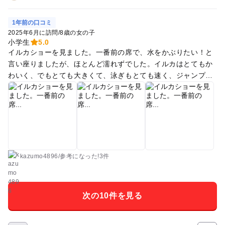
るみを購入していました。お土産屋さんも可愛い水族館グッズ
があるので半日楽しめます。
が多くて大満足でした。
1年前の口コミ
2025年6月に訪問
/
8歳の女の子
小学生
5.0
イルカショーを見ました。一番前の席で、水をかぶりたい！と
言い座りましたが、ほとんど濡れずでした。イルカはとてもか
わいく、でもとても大きくて、泳ぎもとても速く、ジャンプも
上手でした✨近くで見られて、大人も楽しかったです。 ながれ
でアシカショーも時間的には見られたのですが、大人の方が多
く、子供には見えない混雑でした。 スイスイ泳ぐ亀やサメ、エ
イをみたり、カラフルな魚の泳ぐ水槽を見たり。砂に隠れた魚
を探す水槽も楽しかったです。カワウソもかわいかった♡ペン
ギンはコチラに興味津々で、手を追いかけて泳いでくれて、嬉
しかったようです。 大井町から往復無料バスで、アクセスも楽
kazumo4896
/
参考に
なった!
3件
でした。 えさやり体験は事前に予約が必要で体験できず残念で
した。 幼児から小学生まで気軽に楽しめる水族館だど思いまし
た。次回は予約して行きたいです。
次の10件を見る