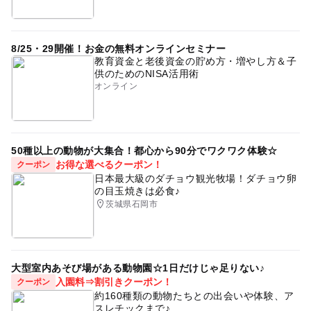
8/25・29開催！お金の無料オンラインセミナー
教育資金と老後資金の貯め方・増やし方＆子
供のためのNISA活用術
オンライン
50種以上の動物が大集合！都心から90分でワクワク体験☆
お得な選べるクーポン！
クーポン
日本最大級のダチョウ観光牧場！ダチョウ卵
の目玉焼きは必食♪
茨城県石岡市
大型室内あそび場がある動物園☆1日だけじゃ足りない♪
入園料⇒割引きクーポン！
クーポン
約160種類の動物たちとの出会いや体験、ア
スレチックまで♪