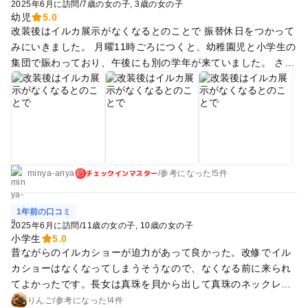
2025年6月に訪問
/
7歳の女の子
3歳の女の子
幼児
5.0
改装後はイルカ展示がなくなるとのことで 振替休日をつかって
みにいきました。 月曜11時ごろにつくと、幼稚園児と小学生の
集団で賑わっており、午後にも別の学年が来ていました。 さら
っと見れば30分で回れそうな広さのなかに展示がギュッと詰ま
っています。 イルカショーはほぼ屋根なしの屋外、荷物での場
所取り・おやつは厳禁なので待ってる時間が結構辛いですが 下
のフロアではショーの音声を聞きながら水面下のイルカ水槽が
見れます。 そちらにもベンチがあるので小休憩できます。 繋
がっている別館のアザラシ館では泳ぎ回っている子、隅っこで
チェックインマスター
寝ている子がいてそれぞれ楽しめました。 猫じゃらして遊んで
minya-anya
/
参考に
なった!
5件
いる常連さんぽい方がいて、アザラシもじっと見ていて可愛か
ったです。 ランチは出てすぐの提携（？）レストランでいただ
1年前の口コミ
きました。 ドリンクバーつきで種類が多いです。 ショーの後
2025年6月に訪問
/
11歳の女の子
10歳の女の子
はレストランも混んで並んでいました。 早めの時間に入るとデ
小学生
5.0
昔ながらのイルカショーが迫力があって良かった。改修でイル
ザートの割引がありました。 アソビューの電子チケットでした
カショーはなくなってしまうそうなので、なくなる前に来られ
が、とくにハンコなど押さずに再入場できました。 暑くなけれ
てよかったです。長女は真珠を貝から出して真珠のネックレス
ば公園でも遊びたかったです。 少し歩きますが、南に行ったＢ
作りを楽しみました。次女はネックレスを作る代わりにぬいぐ
ＩＧ ＦＡＮ平和島にはドンキやゲーセン、映画館、スーパー
りんご
/
参考に
なった!
4件