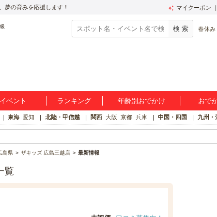
、夢の育みを応援します！
マイクーポン
春休み
イベント
ランキング
年齢別おでかけ
おで
東海
愛知
北陸・甲信越
関西
大阪
京都
兵庫
中国・四国
九州・
広島県
ザキッズ 広島三越店
最新情報
一覧