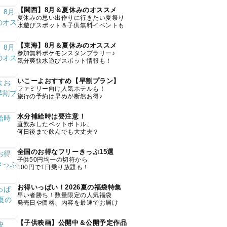
【関西】8月＆夏休みのオススメ
夏休みの思い出作りに行きたい夏祭り
水遊びスポット＆子供無料イベントも
【東海】8月＆夏休みのオススメ
参加無料ポケモンスタンプラリー♪
気分爽快水遊びスポット情報も！
いこーよおすすめ【早割プラン】
ファミリー向け人気ホテルも！
旅行の予約は早めが断然お得♪
水分補給時は要注意！
直飲みしたペットボトル、
何日後まで飲んでも大丈夫？
全国のお得なフリーきっぷ15選
子供50円均一の切符から
100円で1日乗り放題も！
お得いっぱい！2026夏の福袋特集
早い者勝ち！数量限定の人気福袋
発売日や価格、内容を最速でお届け
【子供映画】公開中＆公開予定作品