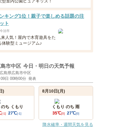
大型室内公園ピュアキッズ！
ンキング1位！親子で楽しめる話題の注
ット
今治市
N以来人気！屋内で木育遊具をた
る体験型ミュージアム♪
広島市中区
今日・明日の天気予報
広島県広島市中区
月09日 00時00分
発表
日)
8月10日(月)
 のち くもり
くもり のち 雨
℃
27℃
35℃
27℃
[-1]
[-1]
[0]
[0]
降水確率・週間天気を見る