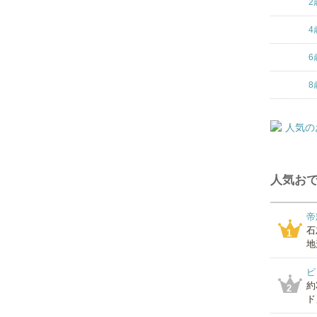
2
4
6
8
人気おで
帝
石
1
地
ピ
約
2
ド」