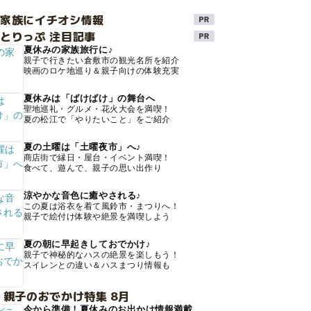
け家族にイチオシ情報
とりっぷ 注目記事
夏休みの家族旅行に♪
親子で行きたい倉敷市の観光名所を紹介
映画のロケ地巡り＆親子向けの体験充実
夏休みは「ばけばけ」の舞台へ
聖地巡礼・グルメ・花火大会を満喫！
夏の松江で「やりたいこと」をご紹介
夏の土曜は「土曜夜市」へ♪
商店街で縁日・屋台・イベント満喫！
食べて、遊んで、親子の思い出作り
涼やかな音色に癒やされる♪
この夏は浴衣を着て風鈴市・まつりへ！
親子で絵付け体験や絶景を満喫しよう
夏の朝に早起きしておでかけ♪
親子で神秘的なハスの絶景を楽しもう！
スイレンとの違い＆ハスまつり情報も
 親子のおでかけ特集 8月
今から準備！夏休みのお出かけ情報満載