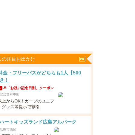
辺の注目お出かけ
分料金・フリーパスがどちらも1人【500
き！
🎉「お祝い記念日割」クーポン
ン
安芸郡府中町
以上からOK！カープのユニフ
・グッズ等提示で割引
ハートキッズランド広島アルパーク
広島市西区