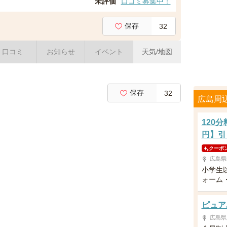
未評価
口コミ募集中！
保存
32
口コミ
お知らせ
イベント
天気/地図
保存
32
広島周
120
円】引
クーポ
広島県
小学生
ォーム
ピュア
広島県