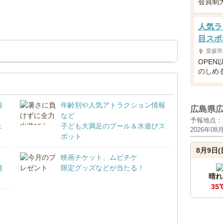
会員制
人気ラ
目スポ
愛媛県
OPE
のしめ
情
年齢別や人気アトラクション情報
広島県
など
予報地点：
ェ
子ども大満足のプール＆水遊びス
2026年08
ポット
8月9日(
映画チケット、ムビチケ
遊
限定グッズなどが当たる！
晴れ
35
！