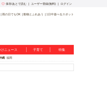
保存/あとで読む
ユーザー登録(無料)
ログイン
雨の日でもOK
動物とふれあう
1日中遊べるスポット
かけニュース
子育て
特集
沖縄
福岡