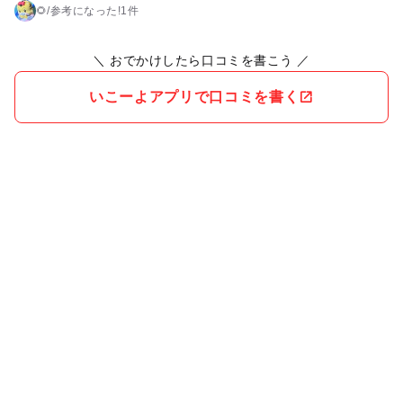
🌻
/
参考に
なった!
1件
＼ おでかけしたら口コミを書こう ／
いこーよアプリで口コミを書く