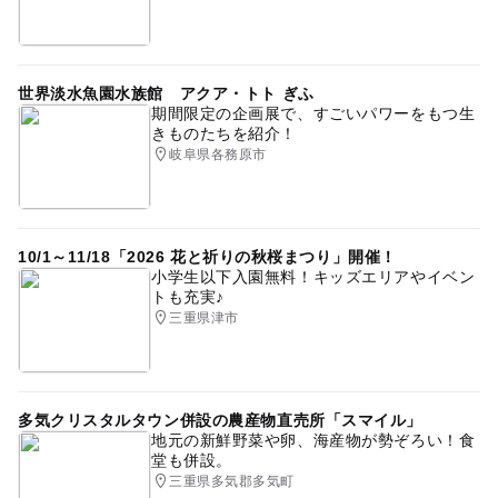
世界淡水魚園水族館 アクア・トト ぎふ
期間限定の企画展で、すごいパワーをもつ生
きものたちを紹介！
岐阜県各務原市
10/1～11/18「2026 花と祈りの秋桜まつり」開催！
小学生以下入園無料！キッズエリアやイベン
トも充実♪
三重県津市
多気クリスタルタウン併設の農産物直売所「スマイル」
地元の新鮮野菜や卵、海産物が勢ぞろい！食
堂も併設。
三重県多気郡多気町