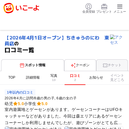
会員登録
プレゼント
メニュー
【2026年4月1日オープン】ちきゅうのにわ 東
員店
の
口コミ一覧
スポット情報
クーポン
チケット
イベント
写真
口コミ
TOP
詳細情報
お知らせ
見どころ
13
2
1年以内の口コミ
2026年4月に訪問
/
8歳の男の子
6歳の女の子
幼児
5.0
小学生
5.0
室内遊園地とゲーセンがあります。ゲーセンコーナーはUFOキ
ャッチャーなどがありました。今回は森エリアにあるゲーセン
コーナーしか利用しませんでしたが、遊びゾーンがとても広く