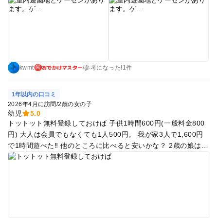
て楽しそうなのでまた行きたいと思います。
おでかけマスター
kwmt
/
参考に
なった!
1件
1年以内の口コミ
2026年4月に訪問
/
2歳の女の子
幼児
5.0
トットット無料登録しておけば 子供1時間600円(一般料金800
円) 大人は会員でもなくても1人500円。 我が家3人で1,600円
で1時間遊べた‼️ 他のところに比べると安いかな？ 2歳の娘は大
喜び1時間で充分でした🙆‍♀️ 何時間おきか分からないけど イベン
トもあった(スタッフの方がマイク通して「今からお砂場でお芋
掘り始まりまーす」って声を聞いて子供たちがスタッフの元に
駆け寄って行ってた🍠)