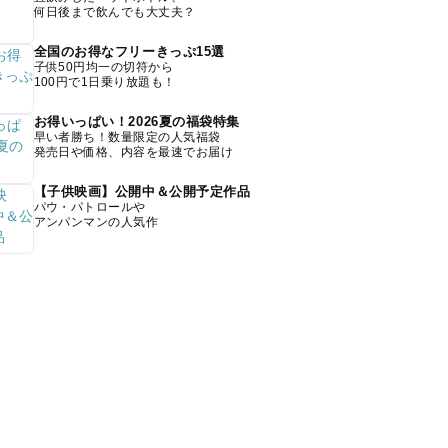
何日後まで飲んでも大丈夫？
全国のお得なフリーきっぷ15選
子供50円均一の切符から
100円で1日乗り放題も！
お得いっぱい！2026夏の福袋特集
早い者勝ち！数量限定の人気福袋
発売日や価格、内容を最速でお届け
【子供映画】公開中＆公開予定作品
パウ・パトロールや
アンパンマンの人気作