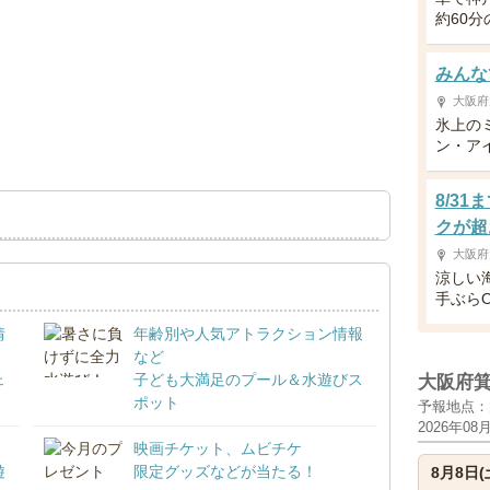
約60
みんなで
大阪府
氷上の
ン・アイ
8/3
クが超
大阪府
涼しい
手ぶら
情
年齢別や人気アトラクション情報
など
ェ
子ども大満足のプール＆水遊びス
大阪府
ポット
予報地点：
2026年08
映画チケット、ムビチケ
遊
限定グッズなどが当たる！
8月8日(