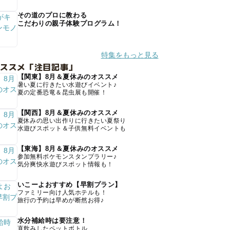
その道のプロに教わる
こだわりの親子体験プログラム！
特集をもっと見る
オススメ「注目記事」
【関東】8月＆夏休みのオススメ
暑い夏に行きたい水遊びイベント♪
夏の定番恐竜＆昆虫展も開催！
【関西】8月＆夏休みのオススメ
夏休みの思い出作りに行きたい夏祭り
水遊びスポット＆子供無料イベントも
【東海】8月＆夏休みのオススメ
参加無料ポケモンスタンプラリー♪
気分爽快水遊びスポット情報も！
いこーよおすすめ【早割プラン】
ファミリー向け人気ホテルも！
旅行の予約は早めが断然お得♪
水分補給時は要注意！
直飲みしたペットボトル、