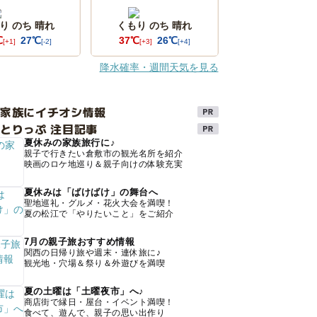
り のち 晴れ
くもり のち 晴れ
℃
27℃
37℃
26℃
[+1]
[-2]
[+3]
[+4]
降水確率・週間天気を見る
け家族にイチオシ情報
とりっぷ 注目記事
夏休みの家族旅行に♪
親子で行きたい倉敷市の観光名所を紹介
映画のロケ地巡り＆親子向けの体験充実
夏休みは「ばけばけ」の舞台へ
聖地巡礼・グルメ・花火大会を満喫！
夏の松江で「やりたいこと」をご紹介
7月の親子旅おすすめ情報
関西の日帰り旅や週末・連休旅に♪
観光地・穴場＆祭り＆外遊びを満喫
夏の土曜は「土曜夜市」へ♪
商店街で縁日・屋台・イベント満喫！
食べて、遊んで、親子の思い出作り