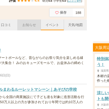
評価
★
★
★
★
★
4.4
幼児
4.6
小学生
4.0
[
口コミ
5
件
]
保存
188
口コミ
お知らせ
イベント
天気/地図
ト
大阪周
り
マートボールなど、昔ながらのお祭り気分を楽しめる縁
特別体
が大集合！ みのおキューズモールで、お盆休みの締めく
う！
滋賀県
6日(日)
木材の
作った
ルまわるルーレットマシーン｜あそびの学校
涼しい
年から全国の商業施設にて子ども達を対象に造形活動を行
トも開
50万人以上の方が参加されており年間では約10万人の
大阪府