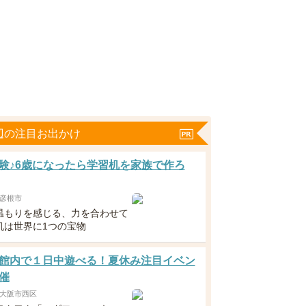
辺の注目お出かけ
験♪6歳になったら学習机を家族で作ろ
彦根市
温もりを感じる、力を合わせて
机は世界に1つの宝物
館内で１日中遊べる！夏休み注目イベン
催
大阪市西区