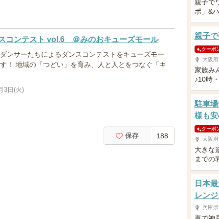
親子で
ポ」&
親子で
コンテスト vol.6 ＠みのおキューズモール
クーポ
ズダンサーたちによるダンスコンテストをキューズモー
大阪府
ます！ 地域の「つどい」を育み、人と人とをつなぐ「キ
家族み
♪10時
月3日(火)
駐車場
様も安
クーポ
保存
188
大阪府
大きな
までの
日本最
レンジ
兵庫県
車で神