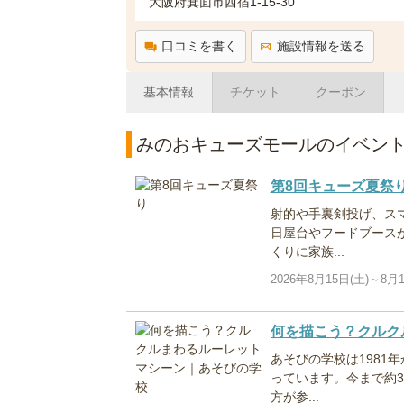
大阪府箕面市西宿1-15-30
口コミを書く
施設情報を送る
基本情報
チケット
クーポン
みのおキューズモールのイベン
第8回キューズ夏祭
射的や手裏剣投げ、ス
日屋台やフードブース
くりに家族...
2026年8月15日(土)～8月1
何を描こう？クルク
あそびの学校は1981
っています。今まで約3
方が参...