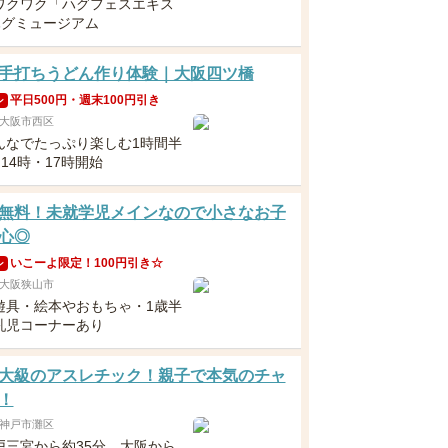
ワクワク「ハグフェスエキス
ハグミュージアム
手打ちうどん作り体験｜大阪四ツ橋
平日500円・週末100円引き
ン
大阪市西区
んなでたっぷり楽しむ1時間半
・14時・17時開始
無料！未就学児メインなので小さなお子
心◎
いこーよ限定！100円引き☆
ン
大阪狭山市
遊具・絵本やおもちゃ・1歳半
乳児コーナーあり
大級のアスレチック！親子で本気のチャ
！
神戸市灘区
戸三宮から約35分、大阪から