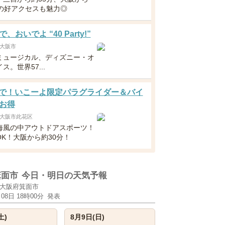
分の好アクセスも魅力◎
、おいでよ “40 Party!”
大阪市
ミュージカル、ディズニー・オ
ス。世界57...
1まで！いこーよ限定パラグライダー＆バイ
お得
大阪市此花区
海風の中アウトドアスポーツ！
OK！大阪から約30分！
箕面市
今日・明日の天気予報
大阪府箕面市
月08日 18時00分
発表
土)
8月9日(日)