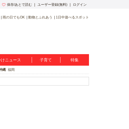
保存/あとで読む
ユーザー登録(無料)
ログイン
雨の日でもOK
動物とふれあう
1日中遊べるスポット
かけニュース
子育て
特集
沖縄
福岡