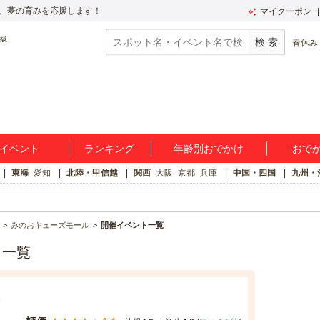
、夢の育みを応援します！
マイクーポン
春休み
イベント
ランキング
年齢別おでかけ
おで
東海
愛知
北陸・甲信越
関西
大阪
京都
兵庫
中国・四国
九州・
みのおキューズモール
開催イベント一覧
ト一覧