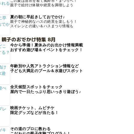
この夏は浴衣を着て風鈴市・まつりへ！
親子で絵付け体験や絶景を満喫しよう
夏の朝に早起きしておでかけ♪
親子で神秘的なハスの絶景を楽しもう！
スイレンとの違い＆ハスまつり情報も
 親子のおでかけ特集 8月
今から準備！夏休みのお出かけ情報満載
おすすめ遊び場＆イベントをチェック！
年齢別や人気アトラクション情報など
子ども大満足のプール＆水遊びスポット
全天候型スポットをチェック
屋内で一日たっぷり思いっきり遊ぼう♪
映画チケット、ムビチケ
限定グッズなどが当たる！
その道のプロに教わる
こだわりの親子体験プログラム！