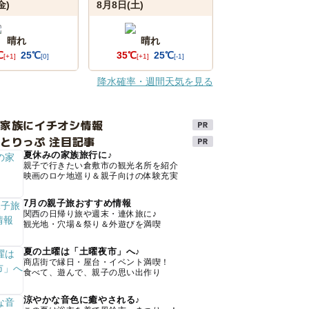
金)
8月8日(土)
晴れ
晴れ
℃
25℃
35℃
25℃
[+1]
[0]
[+1]
[-1]
降水確率・週間天気を見る
け家族にイチオシ情報
とりっぷ 注目記事
夏休みの家族旅行に♪
親子で行きたい倉敷市の観光名所を紹介
映画のロケ地巡り＆親子向けの体験充実
7月の親子旅おすすめ情報
関西の日帰り旅や週末・連休旅に♪
観光地・穴場＆祭り＆外遊びを満喫
夏の土曜は「土曜夜市」へ♪
商店街で縁日・屋台・イベント満喫！
食べて、遊んで、親子の思い出作り
涼やかな音色に癒やされる♪