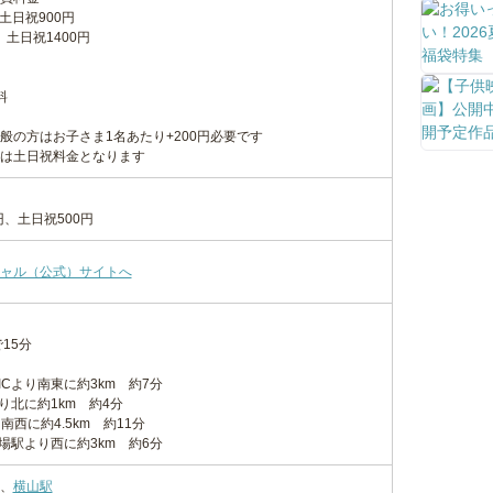
土日祝900円
、土日祝1400円
料
般の方はお子さま1名あたり+200円必要です
は土日祝料金となります
円、土日祝500円
ャル（公式）サイトへ
15分
ICより南東に約3km 約7分
り北に約1km 約4分
南西に約4.5km 約11分
場駅より西に約3km 約6分
、
横山駅