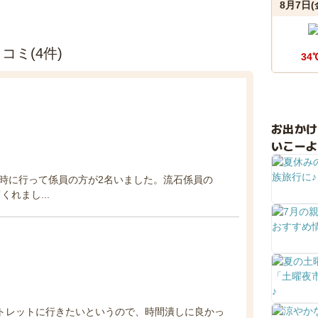
8月7日(
ミ(4件)
34
お出か
いこーよ
1時に行って係員の方が2名いました。流石係員の
れまし...
ウトレットに行きたいというので、時間潰しに良かっ