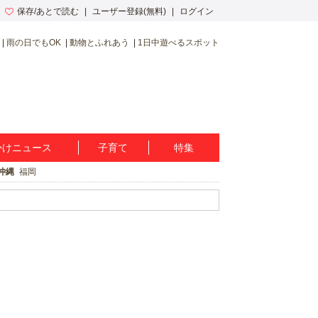
保存/あとで読む
ユーザー登録(無料)
ログイン
雨の日でもOK
動物とふれあう
1日中遊べるスポット
かけニュース
子育て
特集
沖縄
福岡