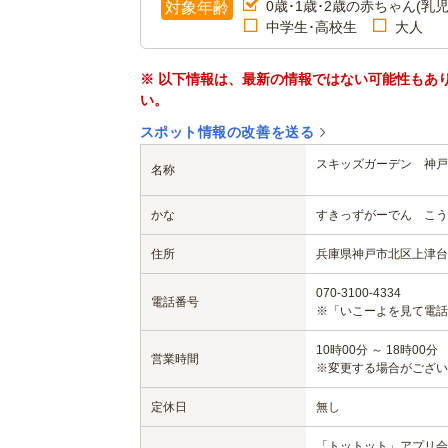
0歳･1歳･2歳の赤ちゃん(乳児
対象年齢
中学生･高校生
大人
※ 以下情報は、最新の情報ではない可能性もあ
い。
スポット情報の改善を送る
スキッズガーデン 神戸
名称
かな
すきっずがーでん こう
住所
兵庫県神戸市北区上津台8
070-3100-4334
電話番号
※「いこーよを見て電話
10時00分 ～ 18時00分
営業時間
※変更する場合がござい
定休日
無し
「トットット」アプリ会