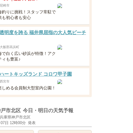
尼崎市
海釣りに挑戦！スタッフ常駐で
供も初心者も安心
透明度を誇る 福井県屈指の大人気ビーチ
大飯郡高浜町
海で白く広い砂浜が特徴！アク
ティも豊富♪
ハートキッズランド コロワ甲子園
西宮市
楽しめる会員制大型室内公園！
神戸市北区
今日・明日の天気予報
兵庫県神戸市北区
月07日 12時00分
発表