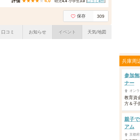
評価
★
★
★
★
★
4.0
幼児
4.4
小学生
3.0
[
口コミ
4
件
]
保存
309
口コミ
お知らせ
イベント
天気/地図
兵庫周
参加無
ナー
オンラ
教育資
方＆子供
親子で
アム
京都府