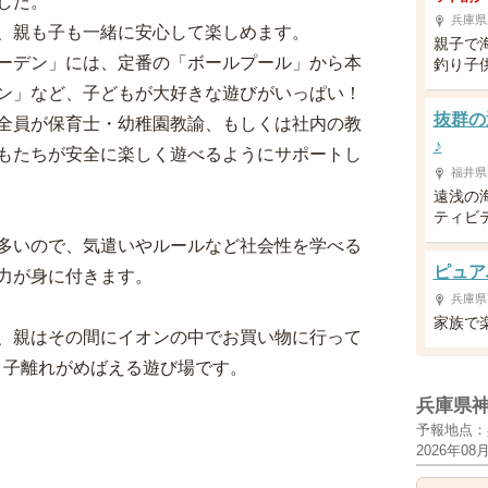
した。
兵庫県
、親も子も一緒に安心して楽しめます。
親子で
ーデン」には、定番の「ボールプール」から本
釣り子
ン」など、子どもが大好きな遊びがいっぱい！
抜群の
全員が保育士・幼稚園教諭、もしくは社内の教
♪
もたちが安全に楽しく遊べるようにサポートし
福井県
遠浅の
ティビ
多いので、気遣いやルールなど社会性を学べる
ピュア
力が身に付きます。
兵庫県
家族で
、親はその間にイオンの中でお買い物に行って
・子離れがめばえる遊び場です。
兵庫県
予報地点：
2026年08