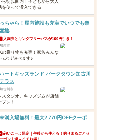
から徒歩圏内！子どもから大人
感を使って没入できる
っちゃら！屋内施設も充実でいつでも楽
園地
入園券とキングフリーパスが100円引き！
ン
加東市
OKの乗り物も充実！家族みんな
たっぷり遊べます♪
ハートキッズランド パークタウン加古川
テラス
加古川市
トスタジオ、キッズジムが店舗
ープン！
未満入場無料！最大2,770円OFFクーポ
🎣いこーよ限定｜午後から使える！釣りまるごとセ
ン
ーポン｜過去イチお得！