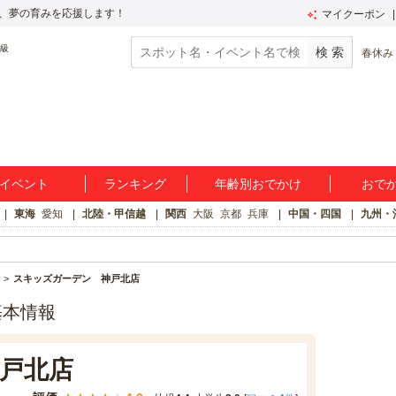
、夢の育みを応援します！
マイクーポン
春休み
イベント
ランキング
年齢別おでかけ
おで
東海
愛知
北陸・甲信越
関西
大阪
京都
兵庫
中国・四国
九州・
スキッズガーデン 神戸北店
基本情報
戸北店