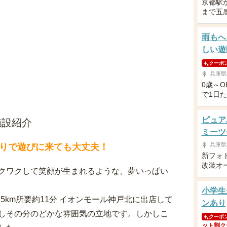
京都駅
まで五
雨もへ
しい遊
クーポ
兵庫県
0歳～
で1日
ピュア
施設紹介
ミーツ
兵庫県
りで遊びに来ても大丈夫！
新フォ
改装オ
クワクして笑顔が生まれるような、夢いっぱい
小学生
.5km所要約11分 イオンモール神戸北に出店して
ンあり
しその分のどかな雰囲気の立地です。しかしこ
クーポ
ット割ク