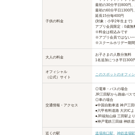
最初の30分平日800円、
最初の60分平日1300円
延長15分毎400円
子供の料金
(対象：小学2年生まで)
アプリ会員限定：0歳無
※料金は税込みです
※アプリ会員ではない一
※スクールホリデー期間
お子さまの人数分無料
大人の料金
1名追加につき平日300
オフィシャル
このスポットのオフィシ
（公式）サイト
◎電車・バスの場合
JR三田駅から路線バスで
◎車の場合
交通情報・アクセス
●中国自動車道 神戸三田
●六甲有料道路 大沢ICよ
●JR福知山線 三田駅より
●神戸電鉄三田線 神鉄道
近くの駅
道場南口駅
、
神鉄道場駅