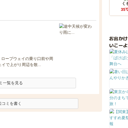
く
35
お出か
いこーよ
が、ロープウェイの乗り口前や周
イで上がり周辺を散...
ミ一覧を見る
口コミを書く