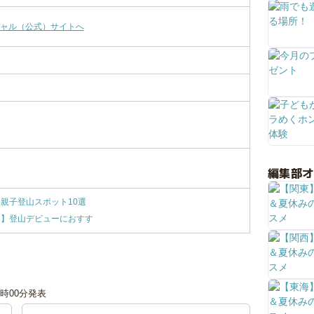
ャル（公式）サイトへ
編集部
め親子登山スポット10選
の日】登山デビューにおすす
18時00分発表