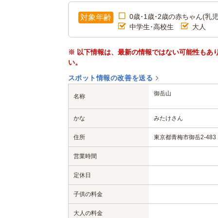
0歳･1歳･2歳の赤ちゃん(乳児
対象年齢
中学生･高校生
大人
※ 以下情報は、最新の情報ではない可能性もあ
い。
スポット情報の改善を送る
御岳山
名称
かな
みたけさん
住所
東京都青梅市御岳2-483
営業時間
定休日
子供の料金
大人の料金