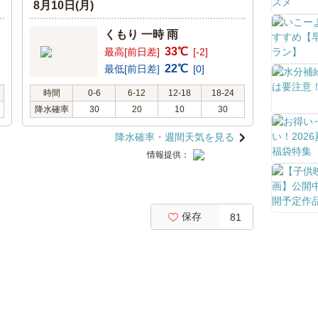
8月10日(月)
くもり 一時 雨
33℃
最高[前日差]
[-2]
22℃
最低[前日差]
[0]
時間
0-6
6-12
12-18
18-24
降水確率
30
20
10
30
降水確率・週間天気を見る
情報提供：
保存
81