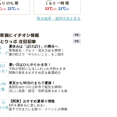
もり のち 雨
くもり 一時 雨
℃
22℃
33℃
22℃
[+1]
[-3]
[-2]
[0]
降水確率・週間天気を見る
け家族にイチオシ情報
とりっぷ 注目記事
夏休みは「ばけばけ」の舞台へ
聖地巡礼・グルメ・花火大会を満喫！
夏の松江で「やりたいこと」をご紹介
暑い日はひんやりかき氷！
子供が笑顔になる♪ふわふわ天然かき氷
関東の有名＆おすすめ店を厳選紹介
東京から90分のまちで夏旅！
真田氏ゆかりの上田市で観光を満喫♪
涼しい高原・国宝・別所温泉をめぐる旅
【関東】おすすめ夏祭り情報
8月＆夏休みに楽しめる♪
親子で行きたいお祭り・イベントが満載