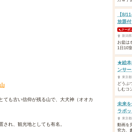
【8/
放題付
クーポ
新潟県
お盆は
1日1
★絵本
ンサート
東京都
どうぶ
山
しむコン
とても古い信仰が残る山で、大犬神（オオカ
未来を
ラボッ
東京都
置され、観光地としても有名。
動画を
究力、