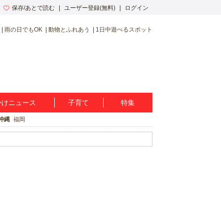
保存/あとで読む
ユーザー登録(無料)
ログイン
雨の日でもOK
動物とふれあう
1日中遊べるスポット
かけニュース
子育て
特集
沖縄
福岡