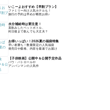
いこーよおすすめ【早割プラン】
ファミリー向け人気ホテルも！
旅行の予約は早めが断然お得♪
水分補給時は要注意！
直飲みしたペットボトル、
何日後まで飲んでも大丈夫？
お得いっぱい！2026夏の福袋特集
早い者勝ち！数量限定の人気福袋
発売日や価格、内容を最速でお届け
【子供映画】公開中＆公開予定作品
パウ・パトロールや
アンパンマンの人気作