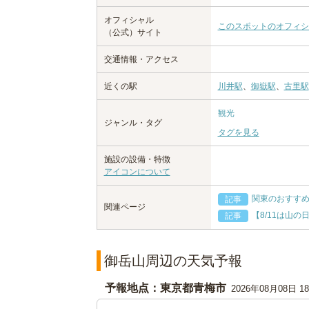
オフィシャル
このスポットのオフィシ
（公式）サイト
交通情報・アクセス
近くの駅
川井駅
、
御嶽駅
、
古里駅
観光
ジャンル・タグ
タグを見る
施設の設備・特徴
アイコンについて
関東のおすす
記事
関連ページ
【8/11は山
記事
御岳山周辺の天気予報
予報地点：東京都青梅市
2026年08月08日 