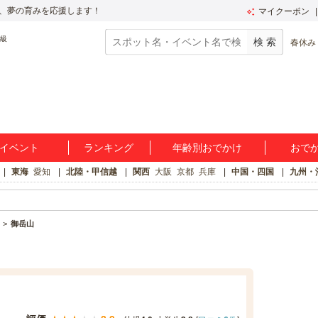
、夢の育みを応援します！
マイクーポン
春休み
イベント
ランキング
年齢別おでかけ
おで
東海
愛知
北陸・甲信越
関西
大阪
京都
兵庫
中国・四国
九州・
御岳山