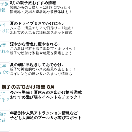
8月の親子旅おすすめ情報
関東からの日帰り～1泊旅にぴったり
観光地・穴場＆避暑地や収穫体験も！
夏のドライブ＆おでかけにも♪
八ヶ岳・清里エリアで日帰り～1泊旅！
北杜市の人気＆穴場観光スポット厳選
涼やかな音色に癒やされる♪
この夏は浴衣を着て風鈴市・まつりへ！
親子で絵付け体験や絶景を満喫しよう
夏の朝に早起きしておでかけ♪
親子で神秘的なハスの絶景を楽しもう！
スイレンとの違い＆ハスまつり情報も
 親子のおでかけ特集 8月
今から準備！夏休みのお出かけ情報満載
おすすめ遊び場＆イベントをチェック！
年齢別や人気アトラクション情報など
子ども大満足のプール＆水遊びスポット