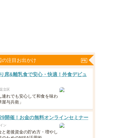
辺の注目お出かけ
り席&離乳食で安心・快適！外食デビュ
足立区
ん連れでも安心して和食を味わ
華屋与兵衛」
5・29開催！お金の無料オンラインセミナー
イン
金と老後資金の貯め方・増やし
のためのNISA活用術