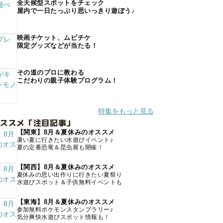
全天候型スポットをチェック
屋内で一日たっぷり思いっきり遊ぼう♪
映画チケット、ムビチケ
限定グッズなどが当たる！
その道のプロに教わる
こだわりの親子体験プログラム！
特集をもっと見る
オススメ「注目記事」
【関東】8月＆夏休みのオススメ
暑い夏に行きたい水遊びイベント♪
夏の定番恐竜＆昆虫展も開催！
【関西】8月＆夏休みのオススメ
夏休みの思い出作りに行きたい夏祭り
水遊びスポット＆子供無料イベントも
【東海】8月＆夏休みのオススメ
参加無料ポケモンスタンプラリー♪
気分爽快水遊びスポット情報も！