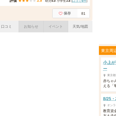
評価
★
★
★
★
★
3.9
幼児
4.0
小学生
3.8
[
口コミ
6
件
]
保存
81
口コミ
お知らせ
イベント
天気/地図
東京周
小上が
ー
東京都
赤ちゃ
える「
8/2
オンラ
教育資
方＆子供