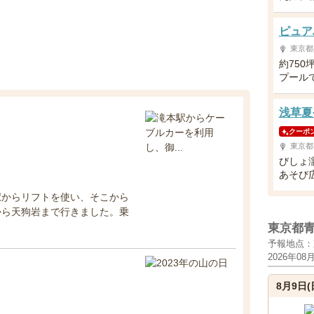
ピュア
東京都
約75
プール
浅草夏や
クーポ
東京都
びしょ
あそび
駅からリフトを使い、そこから
から天狗岩まで行きました。乗
東京都
予報地点：
2026年08
8月9日(