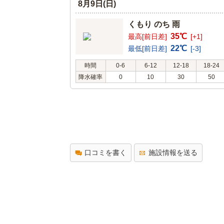
8月9日(日)
くもり のち 雨
35℃
最高[前日差]
[+1]
22℃
最低[前日差]
[-3]
時間
0-6
6-12
12-18
18-24
降水確率
0
10
30
50
口コミを書く
施設情報を送る