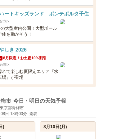
ハートキッズランド ポンテポルタ千住
足立区
0坪の大型室内公園！大型ボール
で体を動かそう！
しき 2026
8月限定！お土産10%割引
ン
台東区
濡れで楽しむ夏限定エリア『水
広場』が登場
青梅市
今日・明日の天気予報
東京都青梅市
月08日 18時00分
発表
日)
8月10日(月)