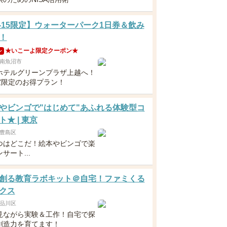
11-15限定】ウォーターパーク1日券＆飲み
！
★いこーよ限定クーポン★
ン
南魚沼市
ホテルグリーンプラザ上越へ！
0室限定のお得プラン！
やビンゴで"はじめて"あふれる体験型コ
★ | 東京
豊島区
つはどこだ！絵本やビンゴで楽
サート...
創る教育ラボキット＠自宅！ファミくる
クス
品川区
見ながら実験＆工作！自宅で探
創造力を育てます！