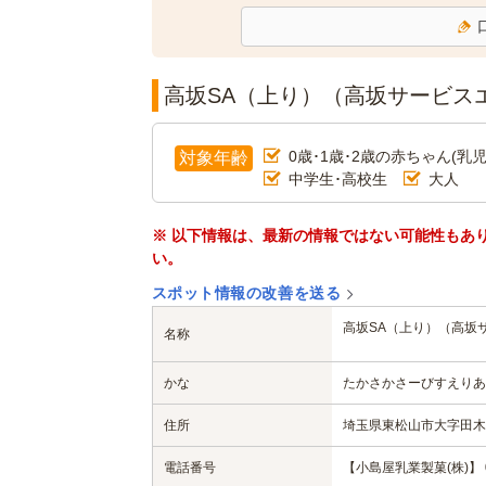
高坂SA（上り）（高坂サービス
0歳･1歳･2歳の赤ちゃん(乳児
対象年齢
中学生･高校生
大人
※ 以下情報は、最新の情報ではない可能性もあ
い。
スポット情報の改善を送る
高坂SA（上り）（高坂
名称
かな
たかさかさーびすえりあ
住所
埼玉県東松山市大字田木字
電話番号
【小島屋乳業製菓(株)】 05