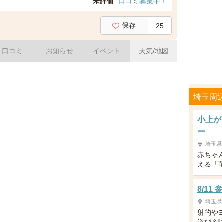
未評価
口コミ募集中！
保存
25
口コミ
お知らせ
イベント
天気/地図
埼玉周
小上が
ー
埼玉県
赤ちゃ
える「
8/1
埼玉県
射的や
遊び＆