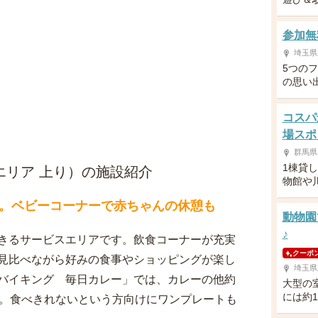
参加無
埼玉県
5つの
の思い
コスパ
場スポ
群馬県
1棟貸し
エリア 上り）の施設紹介
物館や
。ベビーコーナーで赤ちゃんの休憩も
動物園
♪
きるサービスエリアです。飲食コーナーが充実
クーポ
見比べながら好みの食事やショッピングが楽し
埼玉県
バイキング 毎日カレー」では、カレーの他約
大型の
には約1
す。食べきれないという方向けにワンプレートも