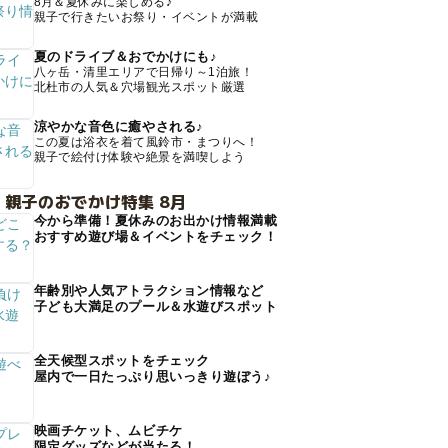
8月＆夏休みに楽しめる♪
親子で行きたいお祭り・イベントが満載
夏のドライブ＆おでかけにも♪
八ヶ岳・清里エリアで日帰り～1泊旅！
北杜市の人気＆穴場観光スポット厳選
涼やかな音色に癒やされる♪
この夏は浴衣を着て風鈴市・まつりへ！
親子で絵付け体験や絶景を満喫しよう
 親子のおでかけ特集 8月
今から準備！夏休みのお出かけ情報満載
おすすめ遊び場＆イベントをチェック！
年齢別や人気アトラクション情報など
子ども大満足のプール＆水遊びスポット
全天候型スポットをチェック
屋内で一日たっぷり思いっきり遊ぼう♪
映画チケット、ムビチケ
限定グッズなどが当たる！