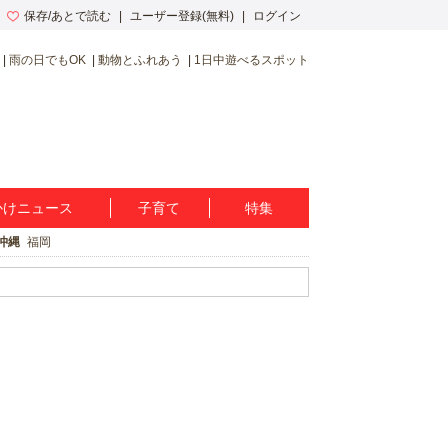
保存/あとで読む
ユーザー登録(無料)
ログイン
雨の日でもOK
動物とふれあう
1日中遊べるスポット
かけニュース
子育て
特集
沖縄
福岡