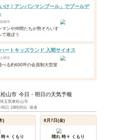
いけ！アンパンマンプール」でプールデ
♪
稲城市
ンマンや仲間たちが勢ぞろいす
ルで遊ぼう
ハートキッズランド 入間サイオス
入間市
遊べる約600坪の会員制大型室
！
東松山市
今日・明日の天気予報
埼玉県東松山市
月06日 18時00分
発表
木)
8月7日(金)
 時々 くもり
晴れ 時々 くもり