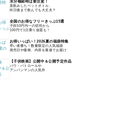
水分補給時は要注意！
直飲みしたペットボトル、
何日後まで飲んでも大丈夫？
全国のお得なフリーきっぷ15選
子供50円均一の切符から
100円で1日乗り放題も！
お得いっぱい！2026夏の福袋特集
早い者勝ち！数量限定の人気福袋
発売日や価格、内容を最速でお届け
【子供映画】公開中＆公開予定作品
パウ・パトロールや
アンパンマンの人気作