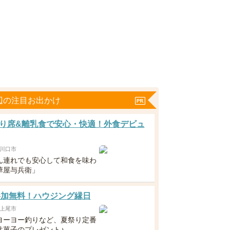
辺の注目お出かけ
り席&離乳食で安心・快適！外食デビュ
川口市
ん連れでも安心して和食を味わ
華屋与兵衛」
1 参加無料！ハウジング縁日
上尾市
ヨーヨー釣りなど、夏祭り定番
駄菓子のプレゼント♪