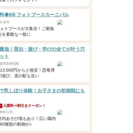
料◆8/8 フォトブースカーニバル
久喜市
フォトブースが大集合！ご家族
出を素敵な一枚に
最強！宿泊・遊び・学びの全てが叶う穴
ット
多野郡神流町
13,500円からと格安！恐竜博
川遊び、道の駅も近い
で乳しぼり体験！お子さまの初挑戦にも
入園料⇒割引きクーポン！
ン
東松山市
室内あそび場もあり！広い園内
60種類の動物が♪