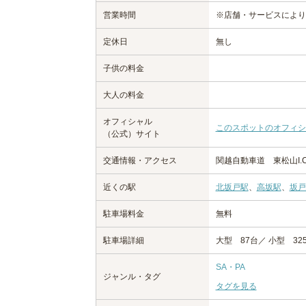
営業時間
※店舗・サービスにより
定休日
無し
子供の料金
大人の料金
オフィシャル
このスポットのオフィシ
（公式）サイト
交通情報・アクセス
関越自動車道 東松山I.C
近くの駅
北坂戸駅
、
高坂駅
、
坂戸
駐車場料金
無料
駐車場詳細
大型 87台／ 小型 3
SA・PA
ジャンル・タグ
タグを見る