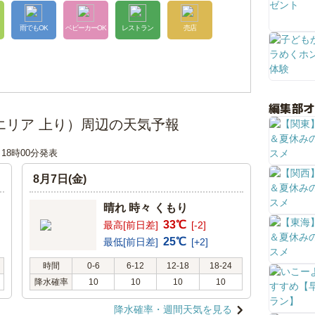
雨でもOK
ベビーカーOK
レストラン
売店
編集部
エリア 上り）周辺の天気予報
日 18時00分発表
8月7日(金)
晴れ 時々 くもり
33℃
最高[前日差]
[-2]
25℃
最低[前日差]
[+2]
時間
0-6
6-12
12-18
18-24
降水確率
10
10
10
10
降水確率・週間天気を見る