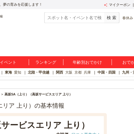
、夢の育みを応援します！
マイクーポン
春休み
イベント
ランキング
年齢別おでかけ
おで
東海
愛知
北陸・甲信越
関西
大阪
京都
兵庫
中国・四国
九州・
高坂SA（上り）（高坂サービスエリア 上り）
エリア 上り）の基本情報
坂サービスエリア 上り）