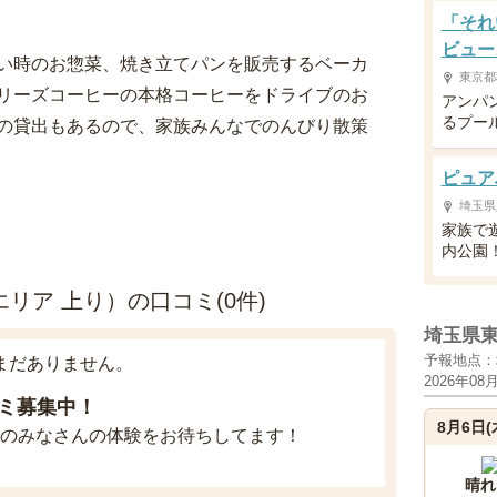
「それ
ビュー
い時のお惣菜、焼き立てパンを販売するベーカ
東京都
リーズコーヒーの本格コーヒーをドライブのお
アンパ
るプー
の貸出もあるので、家族みんなでのんびり散策
ピュア
埼玉県
家族で
内公園
リア 上り）の口コミ(0件)
埼玉県
予報地点：
まだありません。
2026年08
ミ募集中！
8月6日(
のみなさんの体験をお待ちしてます！
晴れ