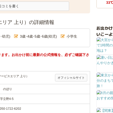
33
口コミを書く
エリア 上り）の詳細情報
お出か
いこーよ
･幼児)
3歳･4歳･5歳･6歳(幼児)
小学生
ります。お出かけ前に最新の公式情報を、必ずご確認下さ
サービスエリア 上り）
オフィシャルサイト
 のぼり
立野4-5
0-1722-6202