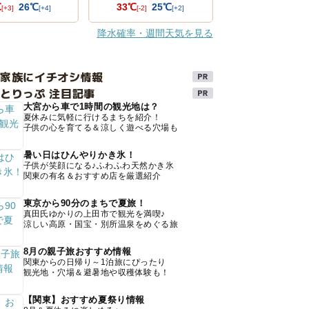
℃
26℃
33℃
25℃
[+3]
[+4]
[-2]
[+2]
降水確率・週間天気を見る
け家族にイチオシ情報
とりっぷ 注目記事
大宮から車で1時間の観光地は？
夏休みに気軽に行けるまちを紹介！
子供の心を育てる＆涼しく遊べる穴場も
暑い日はひんやりかき氷！
子供が笑顔になる♪ふわふわ天然かき氷
関東の有名＆おすすめ店を厳選紹介
東京から90分のまちで夏旅！
真田氏ゆかりの上田市で観光を満喫♪
涼しい高原・国宝・別所温泉をめぐる旅
8月の親子旅おすすめ情報
関東からの日帰り～1泊旅にぴったり
観光地・穴場＆避暑地や収穫体験も！
【関東】おすすめ夏祭り情報