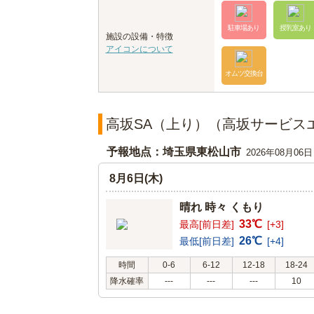
駐車場あり
授乳室あり
施設の設備・特徴
アイコンについて
オムツ交換台
高坂SA（上り）（高坂サービス
予報地点：埼玉県東松山市
2026年08月06
8月6日(木)
晴れ 時々 くもり
33℃
最高[前日差]
[+3]
26℃
最低[前日差]
[+4]
時間
0-6
6-12
12-18
18-24
降水確率
---
---
---
10