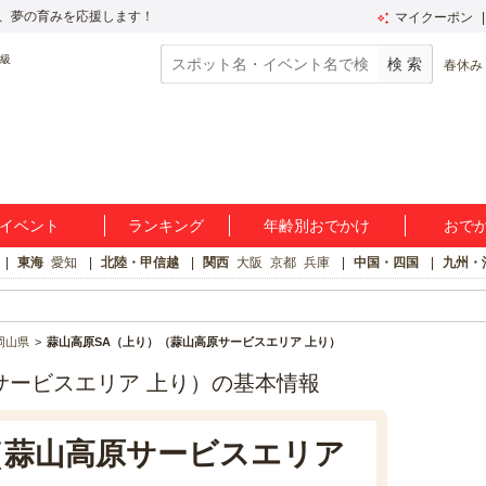
、夢の育みを応援します！
マイクーポン
春休み
イベント
ランキング
年齢別おでかけ
おで
東海
愛知
北陸・甲信越
関西
大阪
京都
兵庫
中国・四国
九州・
岡山県
蒜山高原SA（上り）（蒜山高原サービスエリア 上り）
サービスエリア 上り）の基本情報
（蒜山高原サービスエリア