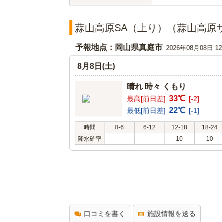
蒜山高原SA（上り）（蒜山高原
予報地点：岡山県真庭市
2026年08月08日 
8月8日(土)
晴れ 時々 くもり
33℃
最高[前日差]
[-2]
22℃
最低[前日差]
[-1]
時間
0-6
6-12
12-18
18-24
降水確率
---
---
10
10
口コミを書く
施設情報を送る