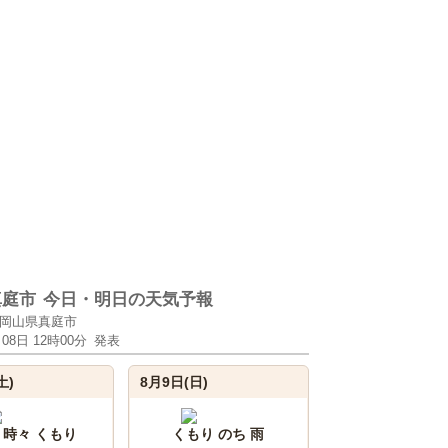
真庭市
今日・明日の天気予報
岡山県真庭市
月08日 12時00分
発表
土)
8月9日(日)
 時々 くもり
くもり のち 雨