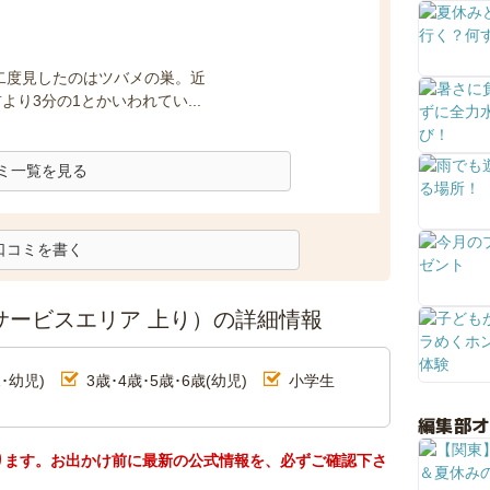
二度見したのはツバメの巣。近
り3分の1とかいわれてい...
ミ一覧を見る
口コミを書く
サービスエリア 上り）の詳細情報
･幼児)
3歳･4歳･5歳･6歳(幼児)
小学生
編集部
ります。お出かけ前に最新の公式情報を、必ずご確認下さ