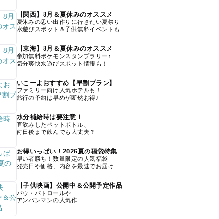
【関西】8月＆夏休みのオススメ
夏休みの思い出作りに行きたい夏祭り
水遊びスポット＆子供無料イベントも
【東海】8月＆夏休みのオススメ
参加無料ポケモンスタンプラリー♪
気分爽快水遊びスポット情報も！
いこーよおすすめ【早割プラン】
ファミリー向け人気ホテルも！
旅行の予約は早めが断然お得♪
水分補給時は要注意！
直飲みしたペットボトル、
何日後まで飲んでも大丈夫？
お得いっぱい！2026夏の福袋特集
早い者勝ち！数量限定の人気福袋
発売日や価格、内容を最速でお届け
【子供映画】公開中＆公開予定作品
パウ・パトロールや
アンパンマンの人気作