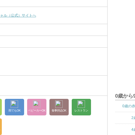
ャル（公式）サイトへ
0歳から
0歳の
雨でもOK
ベビーカーOK
食事持込OK
レストラン
2
4
台