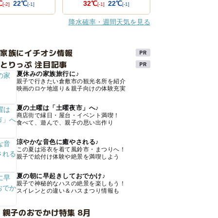
℃
22℃
32℃
22℃
[-2]
[-1]
[-1]
[-1]
降水確率・週間天気を見る
け家族にイチオシ情報
とりっぷ 注目記事
夏休みの家族旅行に♪
親子で行きたい倉敷市の観光名所を紹介
映画のロケ地巡り＆親子向けの体験充実
夏の土曜は「土曜夜市」へ♪
商店街で縁日・屋台・イベント満喫！
食べて、遊んで、親子の思い出作り
涼やかな音色に癒やされる♪
この夏は浴衣を着て風鈴市・まつりへ！
親子で絵付け体験や絶景を満喫しよう
夏の朝に早起きしておでかけ♪
親子で神秘的なハスの絶景を楽しもう！
スイレンとの違い＆ハスまつり情報も
 親子のおでかけ特集 8月