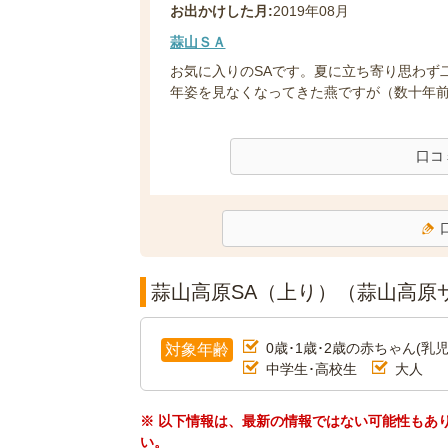
お出かけした月:
2019年08月
蒜山ＳＡ
お気に入りのSAです。夏に立ち寄り思わず
年姿を見なくなってきた燕ですが（数十年前よ
口コ
蒜山高原SA（上り）（蒜山高原
0歳･1歳･2歳の赤ちゃん(乳児
対象年齢
中学生･高校生
大人
※ 以下情報は、最新の情報ではない可能性もあ
い。