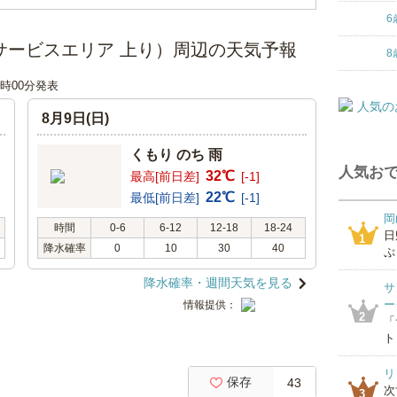
6
サービスエリア 上り）周辺の天気予報
8
12時00分発表
8月9日(日)
くもり のち 雨
人気おで
32℃
最高[前日差]
[-1]
22℃
最低[前日差]
[-1]
岡
時間
0-6
6-12
12-18
18-24
日
1
降水確率
0
10
30
40
ぷ
降水確率・週間天気を見る
サ
ー
情報提供：
2
「
ト
リ
保存
43
次
3