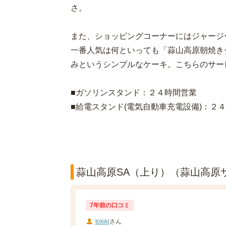
さ。
また、ショッピングコーナーにはジャージ
一番人気は何といっても「蒜山高原朝焼き
みというシンプルなケーキ。こちらのサー
■ガソリンスタンド：２４時間営業
■給電スタンド(電気自動車充電設備)：２
蒜山高原SA（上り）（蒜山高原サ
7年前の口コミ
tokiki
さん