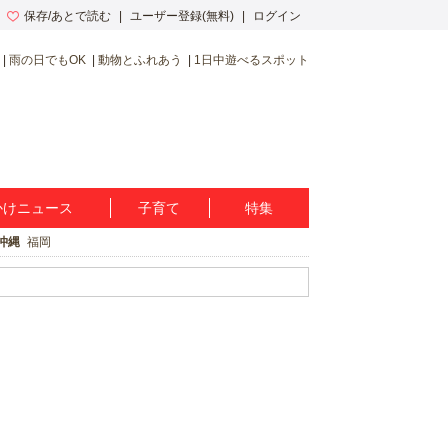
保存/あとで読む
ユーザー登録(無料)
ログイン
雨の日でもOK
動物とふれあう
1日中遊べるスポット
かけニュース
子育て
特集
沖縄
福岡