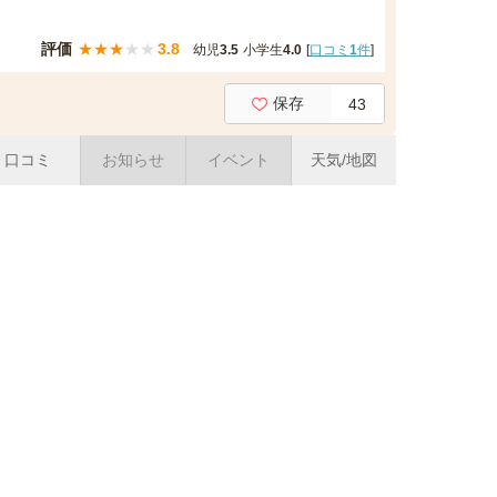
評価
★
★
★
★
★
3.8
幼児
3.5
小学生
4.0
[
口コミ
1
件
]
保存
43
口コミ
お知らせ
イベント
天気/地図