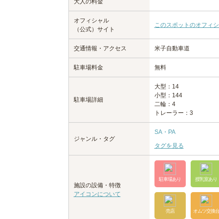
大人の料金
オフィシャル
このスポットのオフィシ
（公式）サイト
交通情報・アクセス
米子自動車道
駐車場料金
無料
大型：14
小型：144
駐車場詳細
二輪：4
トレーラー：3
SA・PA
ジャンル・タグ
タグを見る
駐車場あり
授乳室あり
施設の設備・特徴
アイコンについて
売店
オムツ交換