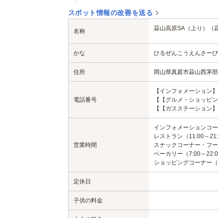
スポット情報の改善を送る
蒜山高原SA（上り）（
名称
かな
ひるぜんこうえんさーび
住所
岡山県真庭市蒜山西茅部
【インフォメーション】 08
電話番号
【【グルメ・ショッピング】
【【ガスステーション】 エ
インフォメーションコーナー
レストラン（11:00～21:
営業時間
スナックコーナー・フードコ
ベーカリー（7:00～22:
ショッピングコーナー（7:
定休日
子供の料金