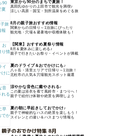
東京から90分のまちで夏旅！
真田氏ゆかりの上田市で観光を満喫♪
涼しい高原・国宝・別所温泉をめぐる旅
8月の親子旅おすすめ情報
関東からの日帰り～1泊旅にぴったり
観光地・穴場＆避暑地や収穫体験も！
【関東】おすすめ夏祭り情報
8月＆夏休みに楽しめる♪
親子で行きたいお祭り・イベントが満載
夏のドライブ＆おでかけにも♪
八ヶ岳・清里エリアで日帰り～1泊旅！
北杜市の人気＆穴場観光スポット厳選
涼やかな音色に癒やされる♪
この夏は浴衣を着て風鈴市・まつりへ！
親子で絵付け体験や絶景を満喫しよう
夏の朝に早起きしておでかけ♪
親子で神秘的なハスの絶景を楽しもう！
スイレンとの違い＆ハスまつり情報も
 親子のおでかけ特集 8月