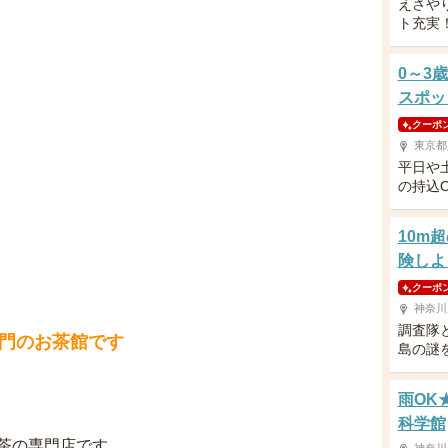
えさや
ト充実
0～3
スポッ
クーポ
東京都
平日や
の持込
10m
険しよ
クーポ
神奈川
調査隊
門のお茶館です
島の謎
雨OK
科学館
茶の専門店です。