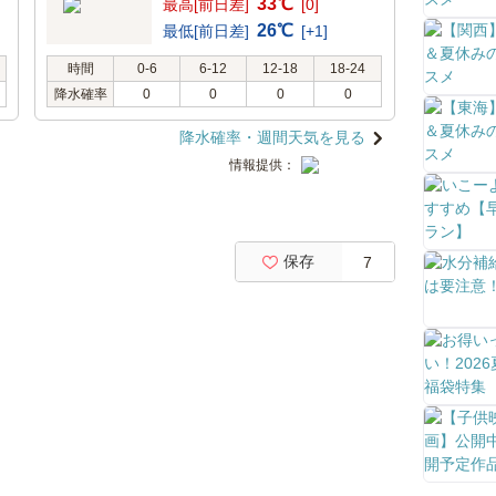
33℃
最高[前日差]
[0]
26℃
最低[前日差]
[+1]
時間
0-6
6-12
12-18
18-24
降水確率
0
0
0
0
降水確率・週間天気を見る
情報提供：
保存
7