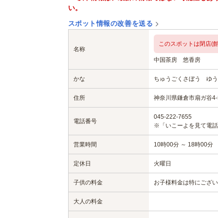
い。
スポット情報の改善を送る
このスポットは閉店(館
名称
中国茶房 悠香房
かな
ちゅうごくさぼう ゆう
住所
神奈川県鎌倉市扇ガ谷4-5
045-222-7655
電話番号
※「いこーよを見て電話
営業時間
10時00分 ～ 18時00分
定休日
火曜日
子供の料金
お子様料金は特にござい
大人の料金