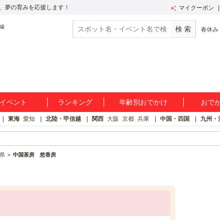
、夢の育みを応援します！
マイクーポン
春休み
イベント
ランキング
年齢別おでかけ
おで
東海
愛知
北陸・甲信越
関西
大阪
京都
兵庫
中国・四国
九州・
県
中国茶房 悠香房