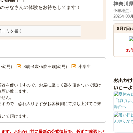
神奈川
のみなさんの体験をお待ちしてます！
予報地点：
2026年08
8月7日(
口コミを書く
33
･幼児)
3歳･4歳･5歳･6歳(幼児)
小学生
お出か
茶器を使いますので、お席に座って器を壊さないで戴け
いこーよ
お願い致します。
ません。
すので、恐れ入りますがお客様側にて持ち上げてご来
置いて頂けます。
ります。お出かけ前に最新の公式情報を、必ずご確認下さ