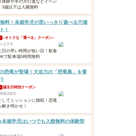
り体験や羊の大行進などイベン
！3歳以下は入園無料
歳無料！未就学児が思いっきり遊べる穴場
ト！
♪オトクな「選べる」クーポン♪
ン
八王子市
土日の早い時間が狙い目！飲食
OKで駐車場5時間無料
超の恐竜が登場！大迫力の「恐竜島」を冒
う
誕生日特別クーポン
ン
県横須賀市
としてミッションに挑戦！恐竜
を解き明かせ！
★未就学児はいつでも入館無料の体験型