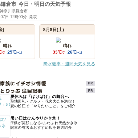
県鎌倉市
今日・明日の天気予報
神奈川県鎌倉市
月07日 12時00分
発表
金)
8月8日(土)
晴れ
晴れ
℃
25℃
33℃
26℃
[0]
[+1]
[0]
[+1]
降水確率・週間天気を見る
け家族にイチオシ情報
とりっぷ 注目記事
夏休みは「ばけばけ」の舞台へ
聖地巡礼・グルメ・花火大会を満喫！
夏の松江で「やりたいこと」をご紹介
暑い日はひんやりかき氷！
子供が笑顔になる♪ふわふわ天然かき氷
関東の有名＆おすすめ店を厳選紹介