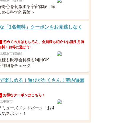
県横浜市磯子区
好奇心を刺激する宇宙体験。家
しめる科学的冒険へ
な「1名無料」クーポンをお見逃しなく
初めての方はもちろん、会員様も紹介やお誕生月特
ン
無料！お得に遊ぼう♪
県横浜市都筑区
員様も既存会員様も利用OK！
ン詳細をチェック
で楽しめる！遊びがたくさん！室内遊園
お得なクーポンはこちら！
ン
県平塚市
アミューズメントパーク！おす
人気スポット！