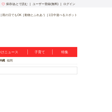
保存/あとで読む
ユーザー登録(無料)
ログイン
雨の日でもOK
動物とふれあう
1日中遊べるスポット
かけニュース
子育て
特集
沖縄
福岡