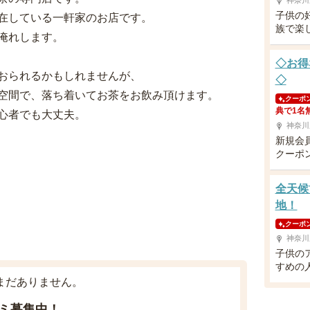
神奈川
子供の
在している一軒家のお店です。
族で楽
淹れします。
◇お得
おられるかもしれませんが、
◇
空間で、落ち着いてお茶をお飲み頂けます。
クーポ
典で1名
心者でも大丈夫。
神奈川
新規会
クーポ
全天候
地！
クーポ
神奈川
子供の
すめの
まだありません。
ミ募集中！