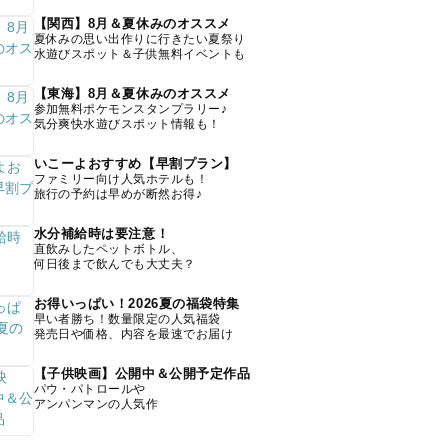
【関西】8月＆夏休みのオススメ
夏休みの思い出作りに行きたい夏祭り
水遊びスポット＆子供無料イベントも
【東海】8月＆夏休みのオススメ
参加無料ポケモンスタンプラリー♪
気分爽快水遊びスポット情報も！
いこーよおすすめ【早割プラン】
ファミリー向け人気ホテルも！
旅行の予約は早めが断然お得♪
水分補給時は要注意！
直飲みしたペットボトル、
何日後まで飲んでも大丈夫？
お得いっぱい！2026夏の福袋特集
早い者勝ち！数量限定の人気福袋
発売日や価格、内容を最速でお届け
【子供映画】公開中＆公開予定作品
パウ・パトロールや
アンパンマンの人気作