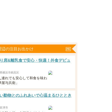
周辺の注目お出かけ
り席&離乳食で安心・快適！外食デビュ
県横浜市鶴見区
ん連れでも安心して和食を味わ
華屋与兵衛」
い動物とのふれあいで心温まるひととき
富津市