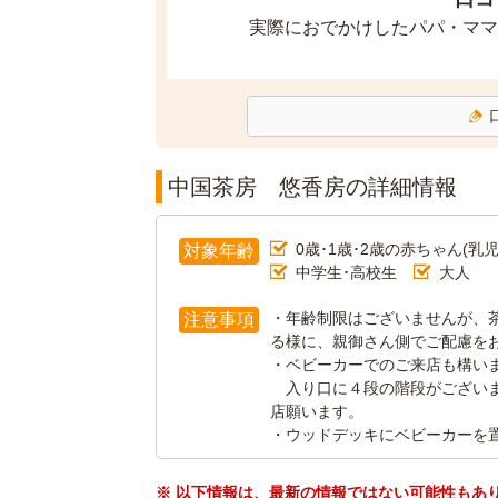
実際におでかけしたパパ・ママ
中国茶房 悠香房の詳細情報
0歳･1歳･2歳の赤ちゃん(乳児
対象年齢
中学生･高校生
大人
・年齢制限はございませんが、
注意事項
る様に、親御さん側でご配慮を
・ベビーカーでのご来店も構い
入り口に４段の階段がございま
店願います。
・ウッドデッキにベビーカーを
※ 以下情報は、最新の情報ではない可能性もあ