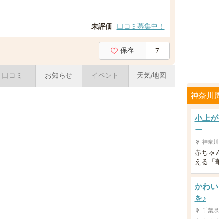
未評価
口コミ募集中！
保存
7
口コミ
お知らせ
イベント
天気/地図
神奈川
小上が
ー
神奈川
赤ちゃ
える「
かわい
を♪
千葉県