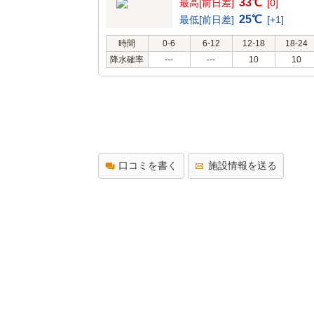
33℃
最高[前日差]
[0]
25℃
最低[前日差]
[+1]
時間
0-6
6-12
12-18
18-24
降水確率
---
---
10
10
口コミを書く
施設情報を送る