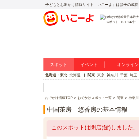
子どもとお出かけ情報サイト「いこーよ」は親子の成長
スポット
101,132件
スポット
イベント
オンライン
北海道・東北
北海道
関東
東京
神奈川
千葉
埼玉
おでかけ情報TOP
おでかけスポット一覧
関東
神奈川
中国茶房 悠香房の基本情報
このスポットは閉店(館)しました。