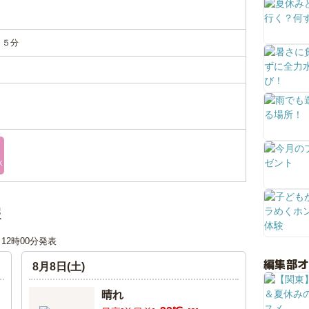
１５分
K
報
日 12時00分発表
編集部
8月8日(土)
晴れ