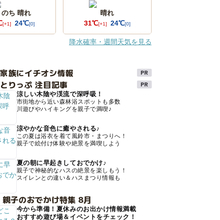
 のち 晴れ
晴れ
℃
24℃
31℃
24℃
[+1]
[0]
[+1]
[0]
降水確率・週間天気を見る
け家族にイチオシ情報
とりっぷ 注目記事
涼しい木陰や渓流で深呼吸！
市街地から近い森林浴スポットも多数
川遊びやハイキングを親子で満喫♪
涼やかな音色に癒やされる♪
この夏は浴衣を着て風鈴市・まつりへ！
親子で絵付け体験や絶景を満喫しよう
夏の朝に早起きしておでかけ♪
親子で神秘的なハスの絶景を楽しもう！
スイレンとの違い＆ハスまつり情報も
 親子のおでかけ特集 8月
今から準備！夏休みのお出かけ情報満載
おすすめ遊び場＆イベントをチェック！