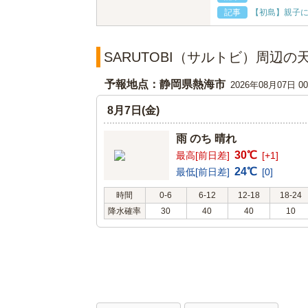
【初島】親子に
記事
SARUTOBI（サルトビ）周辺の
予報地点：静岡県熱海市
2026年08月07日 
8月7日(金)
雨 のち 晴れ
30℃
最高[前日差]
[+1]
24℃
最低[前日差]
[0]
時間
0-6
6-12
12-18
18-24
降水確率
30
40
40
10