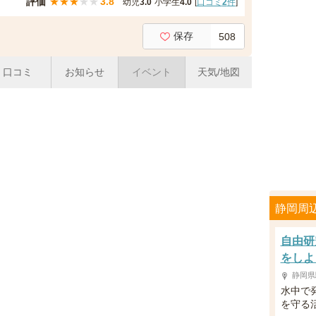
評価
★
★
★
★
★
3.8
幼児
3.0
小学生
4.0
[
口コミ
2
件
]
保存
508
口コミ
お知らせ
イベント
天気/地図
静岡周
自由研
をしよ
静岡県
水中で
を守る