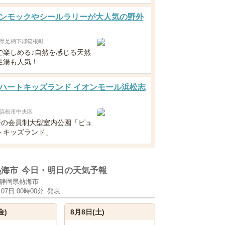
ンモックやシールラリーが大人気の野外
県足柄下郡箱根町
で楽しめる♪自然を感じる天然
足湯も人気！
ハートキッズランド イオンモール浜松志
浜松市中央区
0坪の会員制大型室内公園「ピュ
トキッズランド」
熱海市
今日・明日の天気予報
静岡県熱海市
月07日 00時00分
発表
金)
8月8日(土)