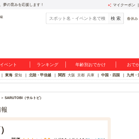
、夢の育みを応援します！
マイクーポン
春休み
イベント
ランキング
年齢別おでかけ
おで
東海
愛知
北陸・甲信越
関西
大阪
京都
兵庫
中国・四国
九州・
SARUTOBI（サルトビ）
情報
ビ）