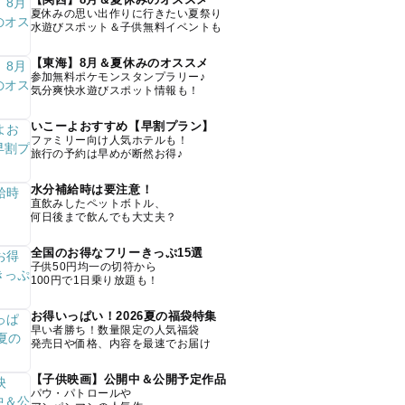
夏休みの思い出作りに行きたい夏祭り
水遊びスポット＆子供無料イベントも
【東海】8月＆夏休みのオススメ
参加無料ポケモンスタンプラリー♪
気分爽快水遊びスポット情報も！
いこーよおすすめ【早割プラン】
ファミリー向け人気ホテルも！
旅行の予約は早めが断然お得♪
水分補給時は要注意！
直飲みしたペットボトル、
何日後まで飲んでも大丈夫？
全国のお得なフリーきっぷ15選
子供50円均一の切符から
100円で1日乗り放題も！
お得いっぱい！2026夏の福袋特集
早い者勝ち！数量限定の人気福袋
発売日や価格、内容を最速でお届け
【子供映画】公開中＆公開予定作品
パウ・パトロールや