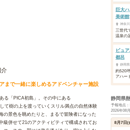
巨大ハ
美術館
神奈川
三世代
温泉の
ピュア
都呂
静岡県
紹介
約52
アハー
アまで一緒に楽しめるアドベンチャー施設
ある「PICA初島」。その中にある
静岡県
予報地点：
装着して樹の上を渡っていくスリル満点の自然体験
2026年08
海の景色を眺めたりと、まるで冒険者になった
中級併せて21のアクティビティで構成されてお
8月7日(