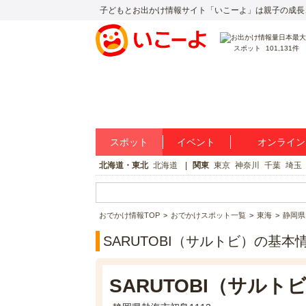
子どもとお出かけ情報サイト「いこーよ」は親子の成長
スポット
101,131件
スポット
イベント
オンライン
北海道・東北
北海道
関東
東京
神奈川
千葉
埼玉
おでかけ情報TOP
おでかけスポット一覧
東海
静岡県
SARUTOBI（サルトビ）の基本
SARUTOBI（サルト