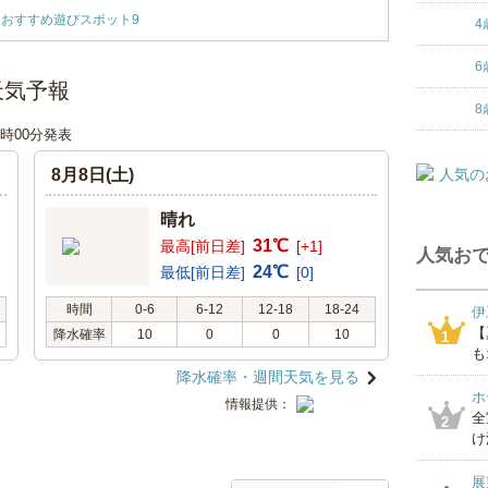
おすすめ遊びスポット9
4
6
天気予報
8
00時00分発表
8月8日(土)
晴れ
31℃
最高[前日差]
[+1]
人気おで
24℃
最低[前日差]
[0]
時間
0-6
6-12
12-18
18-24
伊
【
降水確率
10
0
0
10
1
も
降水確率・週間天気を見る
ホ
情報提供：
全
2
け
展