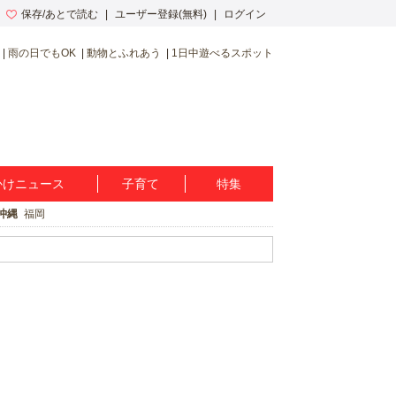
保存/あとで読む
ユーザー登録(無料)
ログイン
雨の日でもOK
動物とふれあう
1日中遊べるスポット
かけニュース
子育て
特集
沖縄
福岡