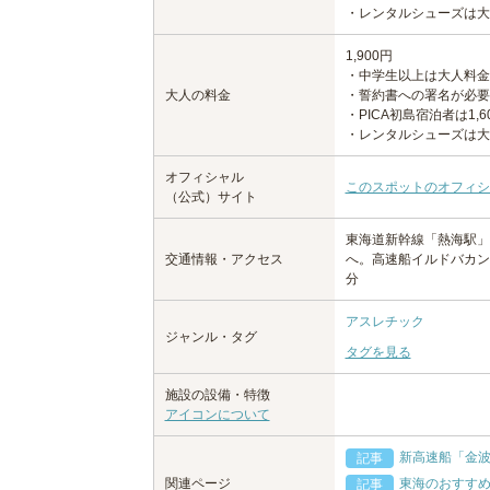
・レンタルシューズは大
1,900円
・中学生以上は大人料金
大人の料金
・誓約書への署名が必要
・PICA初島宿泊者は1,6
・レンタルシューズは大
オフィシャル
このスポットのオフィシ
（公式）サイト
東海道新幹線「熱海駅」
交通情報・アクセス
へ。高速船イルドバカン
分
アスレチック
ジャンル・タグ
タグを見る
施設の設備・特徴
アイコンについて
新高速船「金
記事
東海のおすすめ
関連ページ
記事