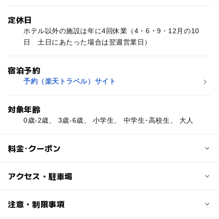
定休日
ホテル以外の施設は年に4回休業（4・6・9・12月の10
日 土日にあたった場合は翌週営業日）
宿泊予約
予約（楽天トラベル）サイト
対象年齢
0歳-2歳、 3歳-6歳、 小学生、 中学生･高校生、 大人
料金･クーポン
子供の料金
アクセス・駐車場
プール220円（中学生以下）
【宿泊】プラン、お部屋によって料金が異なります。
交通アクセス
注意・制限事項
東京メトロ有楽町線、JR京葉線、りんかい線『新木場駅』