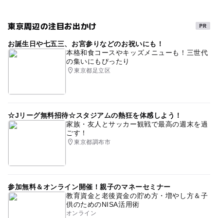
プール併設の宿泊施設
子ども料金500円以下
東京周辺の注目お出かけ
雨の日でもOK
幼児プール
ゴールデンウィーク2016
お誕生日や七五三、お宮参りなどのお祝いにも！
雨の日おでかけ
gw2015
幼児用プール
本格和食コースやキッズメニューも！三世代
の集いにもぴったり
京葉線(東京都)
公営(市民・区民・府民)プール
東京都足立区
GW(ゴールデンウィーク)2027
三連休
GW(ゴールデンウィーク)2016
午後から遊べる
☆Jリーグ無料招待☆スタジアムの熱狂を体感しよう！
冬休み2025-2026
シルバーウィーク2026
京葉線
家族・友人とサッカー観戦で最高の週末を過
ごす！
夏休み2026
室内
プール併設
東京都調布市
GW(ゴールデンウィーク)2015
GW2016
春休み2027
参加無料＆オンライン開催！親子のマネーセミナー
教育資金と老後資金の貯め方・増やし方＆子
供のためのNISA活用術
オンライン