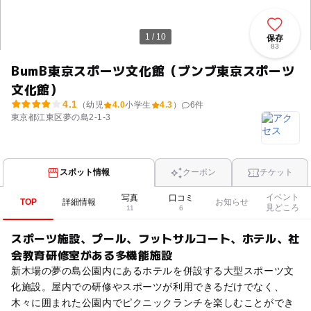
1 / 10
保存
83
BumB東京スポーツ文化館（ブンブ東京スポーツ
文化館）
4.1
（幼児
4.0
小学生
4.3
）
6
件
東京都江東区夢の島2-1-3
スポット情報
クーポン
チケット
イベント
写真
口コミ
TOP
詳細情報
お知らせ
見どころ
11
6
スポーツ施設、プール、フットサルコート、ホテル、社
会教育研修室がある多機能施設
新木場の夢の島公園内にあるホテルを併設する大型スポーツ文
化施設。屋内での研修やスポーツが利用できるだけでなく、
木々に囲まれた公園内でピクニックランチを楽しむことができ