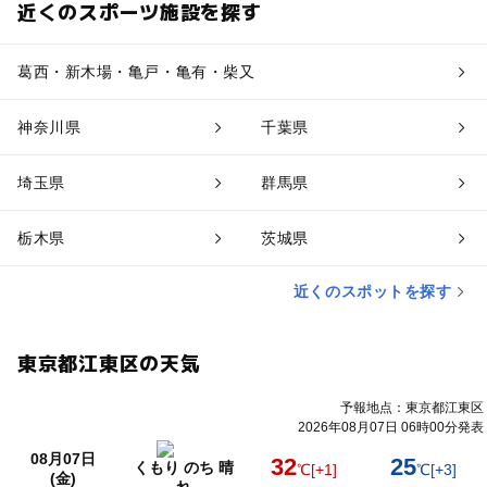
近くのスポーツ施設を探す
葛西・新木場・亀戸・亀有・柴又
神奈川県
千葉県
埼玉県
群馬県
栃木県
茨城県
近くのスポットを探す
東京都江東区の天気
予報地点：東京都江東区
2026年08月07日 06時00分発表
08月07日
32
25
くもり のち 晴
℃
[+1]
℃
[+3]
(金)
れ