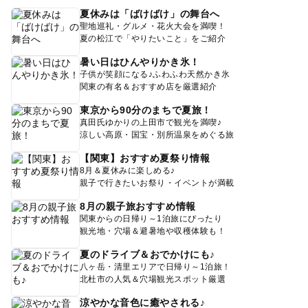
夏休みは「ばけばけ」の舞台へ
聖地巡礼・グルメ・花火大会を満喫！
夏の松江で「やりたいこと」をご紹介
暑い日はひんやりかき氷！
子供が笑顔になる♪ふわふわ天然かき氷
関東の有名＆おすすめ店を厳選紹介
東京から90分のまちで夏旅！
真田氏ゆかりの上田市で観光を満喫♪
涼しい高原・国宝・別所温泉をめぐる旅
【関東】おすすめ夏祭り情報
8月＆夏休みに楽しめる♪
親子で行きたいお祭り・イベントが満載
8月の親子旅おすすめ情報
関東からの日帰り～1泊旅にぴったり
観光地・穴場＆避暑地や収穫体験も！
夏のドライブ＆おでかけにも♪
八ヶ岳・清里エリアで日帰り～1泊旅！
北杜市の人気＆穴場観光スポット厳選
涼やかな音色に癒やされる♪