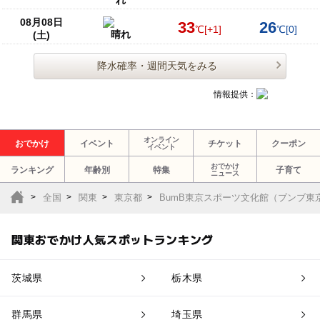
08月08日
33
26
℃
[+1]
℃
[0]
晴れ
(土)
降水確率・週間天気をみる
情報提供：
オンライン
おでかけ
イベント
チケット
クーポン
イベント
おでかけ
ランキング
年齢別
特集
子育て
ニュース
全国
関東
東京都
BumB東京スポーツ文化館（ブンブ東
関東おでかけ人気スポットランキング
茨城県
栃木県
群馬県
埼玉県