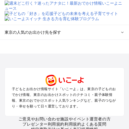
東京の人気のお出かけ先を探す
東京のエリアからプール子ども連れのお出かけスポット
を探す
立川・国分寺・八王子・昭島・多摩のプールお出かけ
お台場・品川・新橋・汐留・豊洲のプールお出かけ
上野・浅草・錦糸町・両国のプールお出かけ
町田・相模原・愛川・上野原のプールお出かけ
渋谷・原宿・恵比寿・中目黒・自由が丘のプールお出かけ
子どもとお出かけ情報サイト「いこーよ」は、東京の子どものお
池袋・赤羽・王子・巣鴨・目白・石神井のプールお出かけ
でかけ情報、東京のお出かけスポットのクチコミ・親子体験情
新宿・高田馬場・代々木・千駄ヶ谷のプールお出かけ
報、東京のおでかけスポット人気ランキングなど、親子のつなが
銀座・丸の内・日本橋・有楽町・築地・月島のプールお出かけ
り・幸せを願って日々運営しております。
吉祥寺・三鷹・中野・高円寺・荻窪・阿佐谷のプールお出かけ
小金井・小平・西東京・東村山・東久留米のプールお出かけ
ご意見やお問い合わせ
施設やイベント運営者の方
プレゼンター利用規約
利用規約
よくある質問
府中・調布・狛江のプールお出かけ