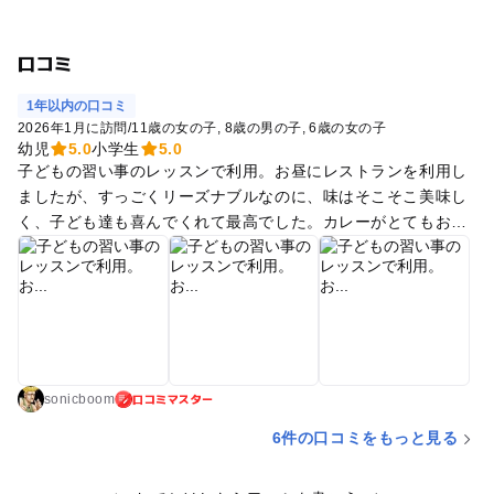
口コミ
1年以内の口コミ
2026年1月に訪問
/
11歳の女の子
8歳の男の子
6歳の女の子
幼児
5.0
小学生
5.0
子どもの習い事のレッスンで利用。お昼にレストランを利用し
ましたが、すっごくリーズナブルなのに、味はそこそこ美味し
く、子ども達も喜んでくれて最高でした。カレーがとてもおい
しかったです！ 待つ場合も、絵本のあるスペースで呼ばれるま
で待てるのもいいですね^^
口コミマスター
sonicboom
6件の口コミをもっと見る