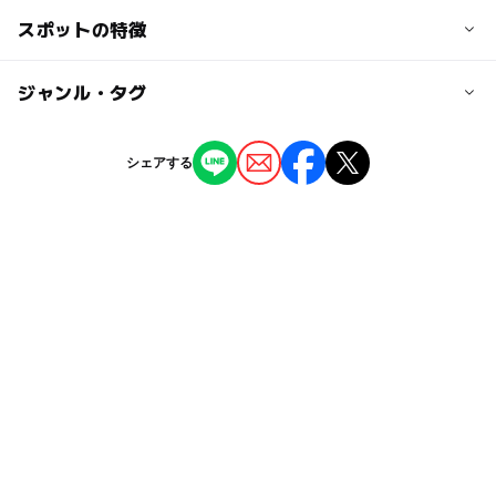
大人の料金
下車、徒歩13分
スポットの特徴
【プール情報】
プール320円
都営バス「夢の島」バス停下車、徒歩5分
プールの種類:屋内プール,温水プール,25mプール、幼児用
トレーニングルーム540円
プール、初心者用プール
◯
◯
駐車場あり
ジャンル・タグ
駅から近い
【宿泊】プラン、お部屋によって料金が異なります。
近くの駅
レンタル品:有り
プール用おむつ:不可
新木場駅
◯
ー
授乳室あり
託児所
ジャンル
フットサル場完備
シェアする
（いこーよ調べ）
スポーツ施設
プール
ホテル・旅館
◯
◯
雨でもOK
ベビーカーOK
タグ
ー
◯
食事持込OK
レストラン
ランチ
秋のお出かけ2026
GW
屋内プール
◯
ー
売店
オムツ交換台
ウォータースライダー
雨でも楽しめる
温水プール
運動
アーチェリー
冬のお出かけ
東京メトロ有楽町線(東京都)
25mプール
夜まで遊べる
雨でも遊べる
宿泊
運動・体を動かす
東京メトロ有楽町線
朝から遊べる