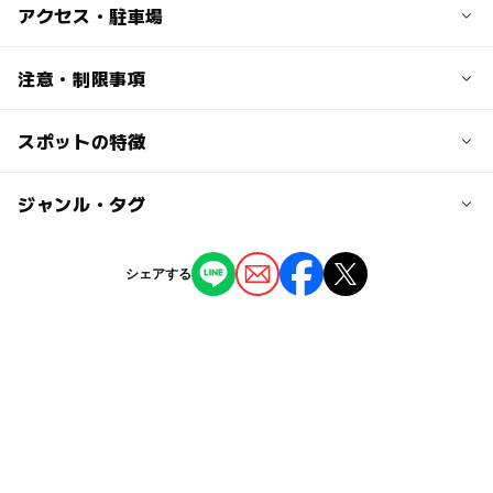
子供の料金
アクセス・駐車場
※未就学児は入館不可
●シンプルコース（入館＋タオルセット）
交通アクセス
注意・制限事項
平日：1,150円
◎電車・バスの場合
土・休日：1,250円
西武池袋線「飯能駅」北口より、路線バス・イーグルバス
スポットの特徴
臨時休館日や特定日がある場合がございます。また、営業
●入館料（タオルなし）
約15分。「メッツァ」下車。
時間が変更になっている場合がありますので、お出かけ前
平日：850円
※バス停「メッツァ」から店舗まで徒歩5分。
に施設への確認をおすすめします。
土・休日：950円
◯
ー
駐車場あり
ジャンル・タグ
駅から近い
◎車の場合
大人の料金
圏央道・狭山日高ICから約6km。
ー
ー
授乳室あり
託児所
ジャンル
シェアする
（中学生以上）
料金所出て秩父・飯能方面へ。
温泉・銭湯
●ゆったりコース（入館＋タオルセット＋岩盤浴）
◯
ー
雨でもOK
ベビーカーOK
※大判タオル＋岩盤着付き
近くの駅
平日：1,850円
タグ
ー
◯
食事持込OK
レストラン
東飯能駅
土・休日：2,100円
雨でも遊べる
岩盤浴
シルバーウィーク2026
●シンプルコース（入館＋タオルセット）
◯
ー
売店
オムツ交換台
飯能駅
平日：1,350円
西武池袋線(埼玉県)
三連休
秋のお出かけ2026
土・休日：1,400円
サウナあり
コロナ対策
源泉かけ流し
GW
●入館料（タオルなし）
駐車場詳細