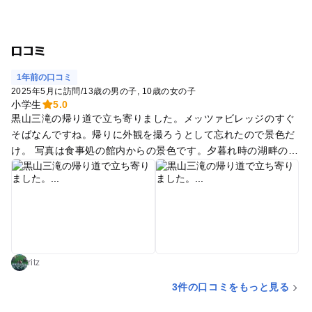
口コミ
1年前の口コミ
2025年5月に訪問
/
13歳の男の子
10歳の女の子
小学生
5.0
黒山三滝の帰り道で立ち寄りました。メッツァビレッジのすぐ
そばなんですね。帰りに外観を撮ろうとして忘れたので景色だ
け。 写真は食事処の館内からの景色です。夕暮れ時の湖畔の景
観はこれだけでみる価値ありますね。自分たちは出なかったけ
ど、外のテラスでハンモックに揺られて眺められそうでした。
お風呂は人が多かったものの、広さが十分あるので混雑は感じ
ませんでした。露天風呂からは緑が素晴らしかったです。 食事
もわらじカツやホルモン丼など、ご当地っぽいものが食べられ
ました。
ritz
3件の口コミをもっと見る