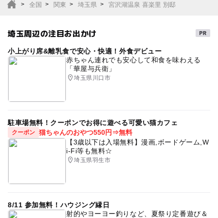
全国
関東
埼玉県
宮沢湖温泉 喜楽里 別邸
埼玉周辺の注目お出かけ
小上がり席&離乳食で安心・快適！外食デビュー
赤ちゃん連れでも安心して和食を味わえる
「華屋与兵衛」
埼玉県川口市
駐車場無料！クーポンでお得に遊べる可愛い猫カフェ
猫ちゃんのおやつ550円⇒無料
クーポン
【3歳以下は入場無料】漫画,ボードゲーム,W
i-Fi等も無料☆
埼玉県羽生市
8/11 参加無料！ハウジング縁日
射的やヨーヨー釣りなど、夏祭り定番遊び＆