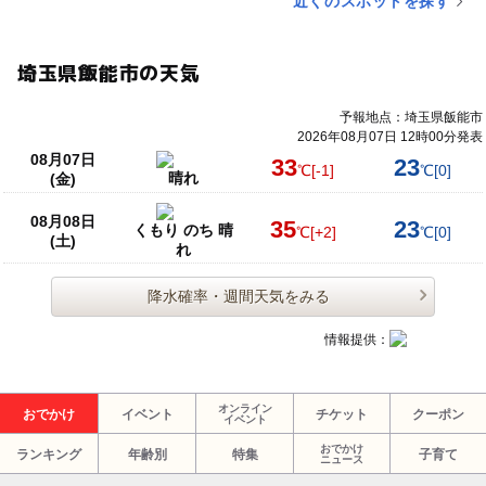
近くのスポットを探す
埼玉県飯能市の天気
予報地点：埼玉県飯能市
2026年08月07日 12時00分発表
08月07日
33
23
℃
[-1]
℃
[0]
晴れ
(金)
08月08日
35
23
くもり のち 晴
℃
[+2]
℃
[0]
(土)
れ
降水確率・週間天気をみる
情報提供：
オンライン
おでかけ
イベント
チケット
クーポン
イベント
おでかけ
ランキング
年齢別
特集
子育て
ニュース