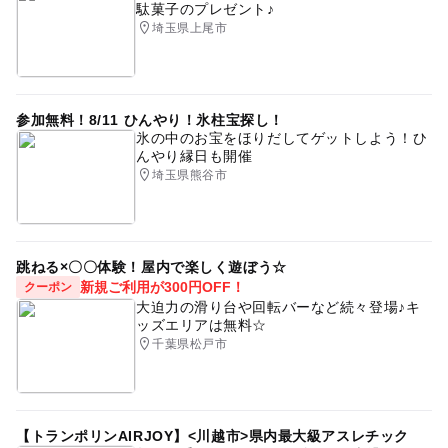
駄菓子のプレゼント♪
埼玉県上尾市
参加無料！8/11 ひんやり！氷柱宝探し！
氷の中のお宝をほりだしてゲットしよう！ひ
んやり縁日も開催
埼玉県熊谷市
跳ねる×〇〇体験！屋内で楽しく遊ぼう☆
新規ご利用が300円OFF！
クーポン
大迫力の滑り台や回転バーなど続々登場♪キ
ッズエリアは無料☆
千葉県松戸市
【トランポリンAIRJOY】<川越市>県内最大級アスレチック