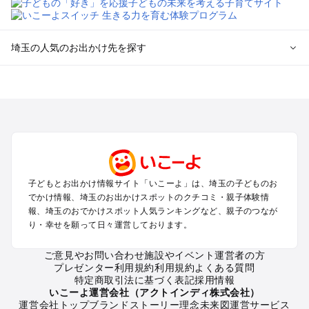
埼玉の人気のお出かけ先を探す
埼玉のエリアからプール子ども連れのお出かけスポット
を探す
川越・所沢・入間・新座のプールお出かけ
大宮・浦和・上尾・岩槻・蓮田のプールお出かけ
越谷・草加・春日部のプールお出かけ
秩父・長瀞のプールお出かけ
川口・戸田・和光・朝霞のプールお出かけ
子どもとお出かけ情報サイト「いこーよ」は、埼玉の子どものお
飯能・坂戸・東松山・日高のプールお出かけ
でかけ情報、埼玉のお出かけスポットのクチコミ・親子体験情
久喜・行田・加須・羽生のプールお出かけ
報、埼玉のおでかけスポット人気ランキングなど、親子のつなが
熊谷・太田・足利・古河のプールお出かけ
り・幸せを願って日々運営しております。
本庄・深谷・美里周辺のプールお出かけ
ご意見やお問い合わせ
施設やイベント運営者の方
プレゼンター利用規約
利用規約
よくある質問
埼玉の定番お出かけスポット
特定商取引法に基づく表記
採用情報
埼玉の遊園地
いこーよ運営会社（アクトインディ株式会社）
運営会社トップ
ブランドストーリー
理念
未来図
運営サービス
埼玉の動物園