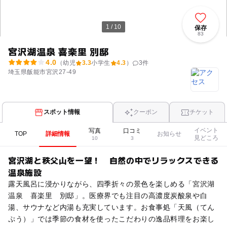
1 / 10
保存
83
宮沢湖温泉 喜楽里 別邸
4.0
（幼児
3.3
小学生
4.3
）
3
件
埼玉県飯能市宮沢27-49
スポット情報
クーポン
チケット
イベント
写真
口コミ
TOP
詳細情報
お知らせ
見どころ
10
3
宮沢湖と秩父山を一望！ 自然の中でリラックスできる
温泉施設
露天風呂に浸かりながら、四季折々の景色を楽しめる「宮沢湖
温泉 喜楽里 別邸」。医療界でも注目の高濃度炭酸泉や白
湯、サウナなど内湯も充実しています。お食事処「天風（てん
ぷう）」では季節の食材を使ったこだわりの逸品料理をお楽し