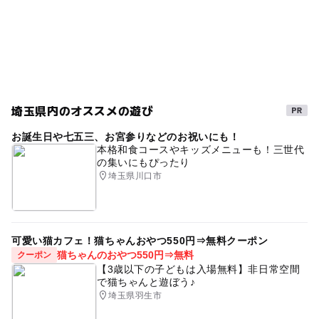
平日：1,050円
当店、ご入館の方は無料でご利用いただけます。
雨の日おでかけ
西武池袋線
八高線(埼玉県)
土・休日：1,100円
店頭での駐車券処理が必要となりますので、駐車券を忘れ
朝から遊べる
雨でも楽しめる
飯能
ずにお持ちください。
冬休み2025-2026
西武秩父線
GW(ゴールデンウィーク)2027
スパ・温泉
天然温泉
埼玉県内のオススメの遊び
春休み2027
埼玉県
旅行
八高線
エステ
お誕生日や七五三、お宮参りなどのお祝いにも！
雨の日でもOK
午後から遊べる
室内
あかすり
本格和食コースやキッズメニューも！三世代
の集いにもぴったり
冬のお出かけ
飯能市
露天風呂
埼玉県川口市
可愛い猫カフェ！猫ちゃんおやつ550円⇒無料クーポン
猫ちゃんのおやつ550円⇒無料
クーポン
【3歳以下の子どもは入場無料】非日常空間
で猫ちゃんと遊ぼう♪
埼玉県羽生市