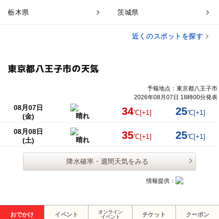
栃木県
茨城県
近くのスポットを探す
東京都八王子市の天気
予報地点：東京都八王子市
2026年08月07日 18時00分発表
08月07日
34
25
℃
[+1]
℃
[+1]
晴れ
(金)
08月08日
35
25
℃
[+1]
℃
[+1]
晴れ
(土)
降水確率・週間天気をみる
情報提供：
オンライン
おでかけ
イベント
チケット
クーポン
イベント