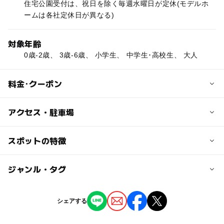
住宅公園受付は、祝日を除く毎週水曜日が定休(モデルホ
ームは各社定休日が異なる)
対象年齢
0歳-2歳、 3歳-6歳、 小学生、 中学生･高校生、 大人
料金･クーポン
子供の料金
アクセス・駐車場
無料
交通アクセス
スポットの特徴
大人の料金
車の場合、八王子大谷バイパス沿い「バイパス大谷」前
無料
◯
ー
駐車場あり
ジャンル・タグ
駅から近い
近くの駅
京王八王子駅
ー
◯
授乳室あり
託児所
ジャンル
シェアする
その他
◯
◯
雨でもOK
ベビーカーOK
八王子駅