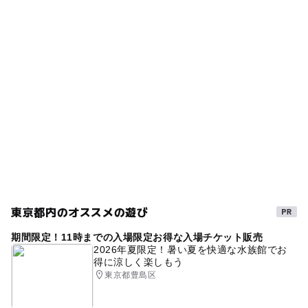
タグ
ー
ー
食事持込OK
レストラン
駐車場詳細
午後から遊べる
京王線
シルバーウィーク2026
無料
ー
ー
売店
オムツ交換台
無料施設
雨の日でもOK
秋のお出かけ2026
雨でも遊べる
親子教室
春休み2027
おでかけ
参加無料
自然体験
雨でも楽しめる
住宅
GW(ゴールデンウィーク)2027
入場無料
親子イベント
住宅展示場
住宅公園
中央線
夏休み2026
自由研究
雨の日おでかけ
イベント
東京都内のオススメの遊び
室内
冬休み2025-2026
期間限定！11時までの入場限定お得な入場チケット販売
2026年夏限定！暑い夏を快適な水族館でお
得に涼しく楽しもう
東京都豊島区