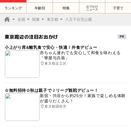
おでかけ
ランキング
年齢別
特集
子育て
ニュース
全国
関東
東京都
八王子住宅公園
東京周辺の注目お出かけ
小上がり席&離乳食で安心・快適！外食デビュー
赤ちゃん連れでも安心して和食を味わえる
「華屋与兵衛」
東京都足立区
☆無料招待☆秋は親子でＪリーグ観戦デビュー！
新宿・渋谷から約25分！家族で楽しめる体験
が盛りだくさん！
東京都調布市