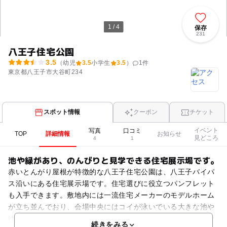
1 / 4
保存
231
八王子住宅公園
3.5
（幼児
3.5
小学生
3.5
）
1
件
東京都八王子市大谷町234
スポット情報
クーポン
チケット
イベント
写真
口コミ
TOP
詳細情報
お知らせ
見どころ
4
1
池や緑があり、のんびりと見学できる住宅展示場です。
赤いとんがり屋根が特徴的な八王子住宅公園は、八王子バイパ
ス沿いにある住宅展示場です。住宅選びに役立つパンフレット
も入手できます。敷地内には一流住宅メーカーのモデルホーム
が立ち並んでおり、会場中央にはコイが泳いでいる大きな池や
ゆっくりと休憩できるウッドデッキがあります。また、税金や
続きをみる