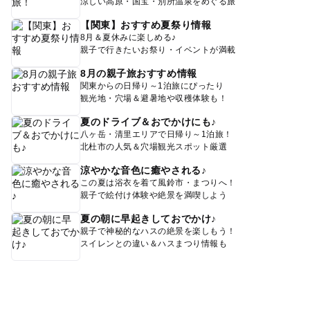
涼しい高原・国宝・別所温泉をめぐる旅
【関東】おすすめ夏祭り情報
8月＆夏休みに楽しめる♪
親子で行きたいお祭り・イベントが満載
8月の親子旅おすすめ情報
関東からの日帰り～1泊旅にぴったり
観光地・穴場＆避暑地や収穫体験も！
夏のドライブ＆おでかけにも♪
八ヶ岳・清里エリアで日帰り～1泊旅！
北杜市の人気＆穴場観光スポット厳選
涼やかな音色に癒やされる♪
この夏は浴衣を着て風鈴市・まつりへ！
親子で絵付け体験や絶景を満喫しよう
夏の朝に早起きしておでかけ♪
親子で神秘的なハスの絶景を楽しもう！
スイレンとの違い＆ハスまつり情報も