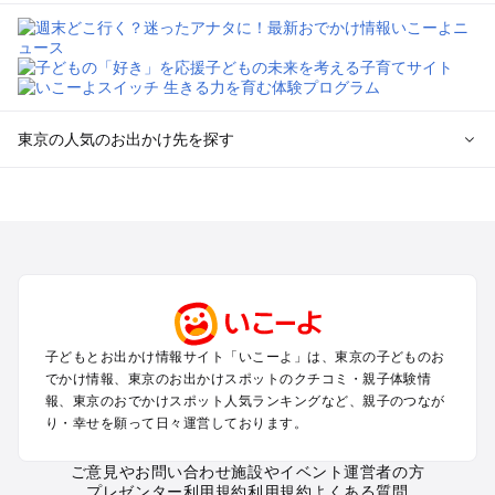
東京の人気のお出かけ先を探す
東京のエリアからプール子ども連れのお出かけスポット
を探す
立川・国分寺・八王子・昭島・多摩のプールお出かけ
お台場・品川・新橋・汐留・豊洲のプールお出かけ
上野・浅草・錦糸町・両国のプールお出かけ
町田・相模原・愛川・上野原のプールお出かけ
渋谷・原宿・恵比寿・中目黒・自由が丘のプールお出かけ
子どもとお出かけ情報サイト「いこーよ」は、東京の子どものお
池袋・赤羽・王子・巣鴨・目白・石神井のプールお出かけ
でかけ情報、東京のお出かけスポットのクチコミ・親子体験情
新宿・高田馬場・代々木・千駄ヶ谷のプールお出かけ
報、東京のおでかけスポット人気ランキングなど、親子のつなが
銀座・丸の内・日本橋・有楽町・築地・月島のプールお出かけ
り・幸せを願って日々運営しております。
吉祥寺・三鷹・中野・高円寺・荻窪・阿佐谷のプールお出かけ
小金井・小平・西東京・東村山・東久留米のプールお出かけ
ご意見やお問い合わせ
施設やイベント運営者の方
プレゼンター利用規約
利用規約
よくある質問