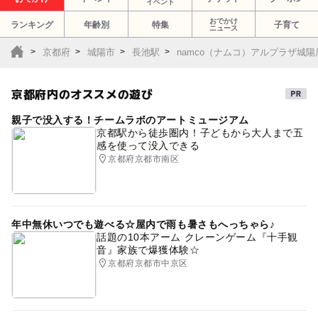
大人の料金
イベント
【電車】
施設・設備により異なる
JR奈良線・長池駅下車、徒歩5分
おでかけ
ランキング
年齢別
特集
子育て
ニュース
近鉄京都線・富野荘駅下車 徒歩20分
京都府
城陽市
長池駅
namco（ナムコ）アルプラザ城陽
【車】
クーポン
京滋バイパス 巨椋IC下車、国道24号線（大久保バイパ
【クーポン】お菓子がもらえるクーポン♪
ス）南下
京都府内のオススメの遊び
城陽IC下車、東へ
親子で没入する！チームラボのアートミュージアム
京都駅から徒歩圏内！子どもから大人まで五
近くの駅
感を使って没入できる
長池駅
京都府京都市南区
富野荘駅
年中無休いつでも遊べる☆屋内で雨も暑さもへっちゃら♪
話題の10本アーム クレーンゲーム『十手観
城陽駅
音』家族で爆獲体験☆
京都府京都市中京区
駐車可能台数
1,620台