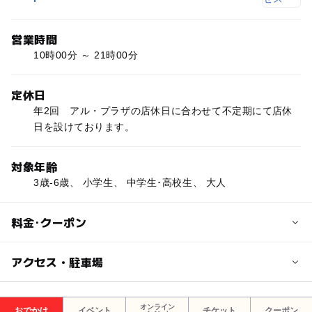
営業時間
10時00分 ～ 21時00分
定休日
年2回 アル・プラザの店休日に合わせて不定期にて店休
日を設けております。
対象年齢
3歳-6歳、 小学生、 中学生･高校生、 大人
料金･クーポン
子供の料金
アクセス・駐車場
施設・設備により異なる
交通アクセス
オンライン
おでかけ
イベント
チケット
クーポン