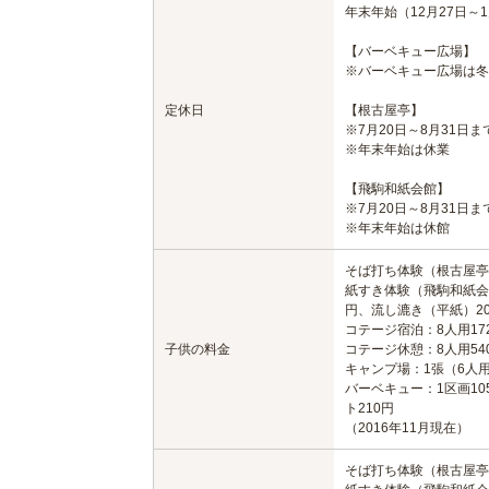
年末年始（12月27日～
【バーベキュー広場】
※バーベキュー広場は冬
定休日
【根古屋亭】
※7月20日～8月31日
※年末年始は休業
【飛駒和紙会館】
※7月20日～8月31日
※年末年始は休館
そば打ち体験（根古屋亭）
紙すき体験（飛駒和紙会館
円、流し漉き（平紙）2
コテージ宿泊：8人用172
子供の料金
コテージ休憩：8人用540
キャンプ場：1張（6人用
バーベキュー：1区画105
ト210円
（2016年11月現在）
そば打ち体験（根古屋亭）