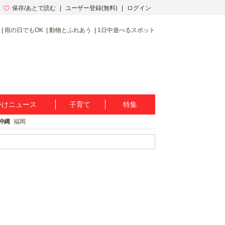
保存/あとで読む
ユーザー登録(無料)
ログイン
雨の日でもOK
動物とふれあう
1日中遊べるスポット
かけニュース
子育て
特集
沖縄
福岡