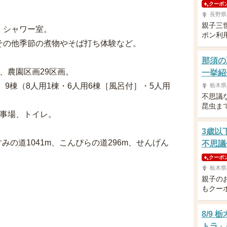
クーポ
長野県
親子三
、シャワー室。
ポン利
その他季節の煮物やそば打ち体験など。
那須の
、農園区画29区画。
一挙紹
9棟（8人用1棟・6人用6棟［風呂付］・5人用
栃木県
不思議
昆虫ま
炊事場、トイレ。
3歳以
みの道1041m、こんぴらの道296m、せんげん
不思議
クーポ
栃木県
親子の
もクー
8/9
トラ」