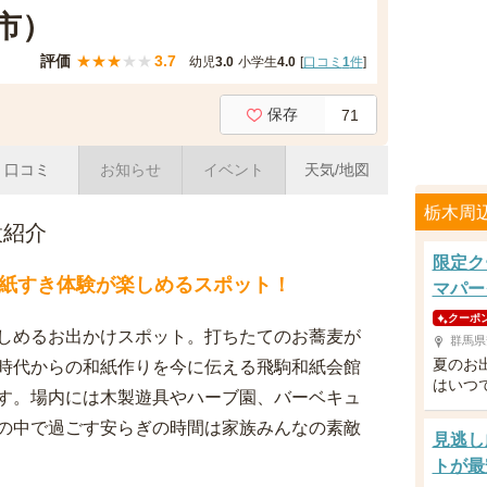
市）
評価
★
★
★
★
★
3.7
幼児
3.0
小学生
4.0
[
口コミ
1
件
]
保存
71
口コミ
お知らせ
イベント
天気/地図
栃木周
設紹介
限定ク
紙すき体験が楽しめるスポット！
マパー
クーポ
しめるお出かけスポット。打ちたてのお蕎麦が
群馬県
夏のお
時代からの和紙作りを今に伝える飛駒和紙会館
はいつ
す。場内には木製遊具やハーブ園、バーベキュ
の中で過ごす安らぎの時間は家族みんなの素敵
見逃し
トが最