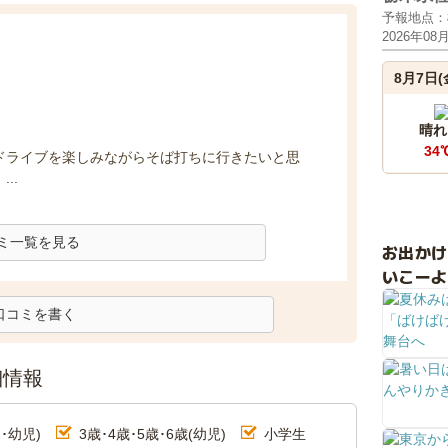
予報地点：
2026年08
8月7日(
晴れ
34
ドライブを楽しみながらそば打ちに行きたいと思
..
ミ一覧を見る
お出か
いこーよ
口コミを書く
細情報
･幼児)
3歳･4歳･5歳･6歳(幼児)
小学生