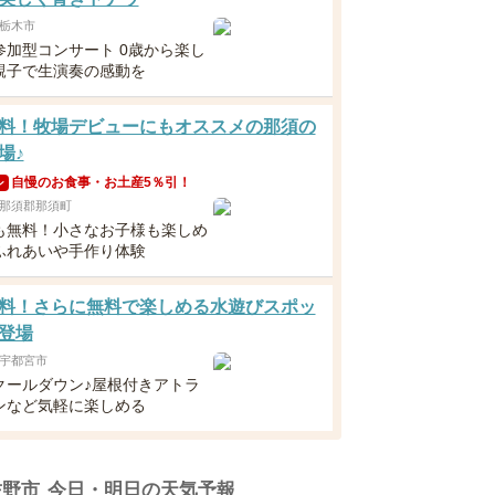
栃木市
参加型コンサート 0歳から楽し
親子で生演奏の感動を
料！牧場デビューにもオススメの那須の
場♪
自慢のお食事・お土産5％引！
ン
那須郡那須町
も無料！小さなお子様も楽しめ
ふれあいや手作り体験
料！さらに無料で楽しめる水遊びスポッ
登場
宇都宮市
クールダウン♪屋根付きアトラ
ンなど気軽に楽しめる
佐野市
今日・明日の天気予報