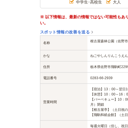
中学生･高校生
大人
※ 以下情報は、最新の情報ではない可能性もあ
い。
スポット情報の改善を送る
根古屋森林公園（佐野市
名称
かな
ねごやしんりんこうえん
住所
栃木県佐野市飛駒町229
電話番号
0283-66-2939
【宿泊】13：00～翌日1
【休憩】10：00～16：
【バーベキュー】10：0
営業時間
月）閉鎖
【根古屋亭】（土日祝のみ
【飛駒和紙会館】（土日祝
毎週火曜日（但し、祝日