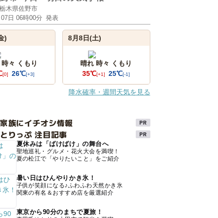
栃木県佐野市
月07日 06時00分
発表
金)
8月8日(土)
 時々 くもり
晴れ 時々 くもり
℃
26℃
35℃
25℃
[0]
[+3]
[+1]
[-1]
降水確率・週間天気を見る
け家族にイチオシ情報
とりっぷ 注目記事
夏休みは「ばけばけ」の舞台へ
聖地巡礼・グルメ・花火大会を満喫！
夏の松江で「やりたいこと」をご紹介
暑い日はひんやりかき氷！
子供が笑顔になる♪ふわふわ天然かき氷
関東の有名＆おすすめ店を厳選紹介
東京から90分のまちで夏旅！