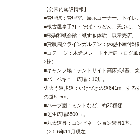
【公園内施設情報】
■管理棟：管理室、展示コーナー、トイレ
■根古屋亭手打：そば・うどん、天ぷら、
■飛駒和紙会館：紙すき体験、展示売店。
■貸農園クラインガルテン：休憩小屋付5棟
■コテ ージ：木造スレート平屋建（ログ風）
2棟）。
■キャンプ場：テントサイト高床式4基、
■バーベキュー広場：10炉。
失火う遊歩道：いけづきの道641m、するす
の道615m。
■ハーブ園：ミントなど、約20種類。
■芝生広場6500㎡。
■丸太道具：コンビネーション遊具1基。
（2016年11月現在）