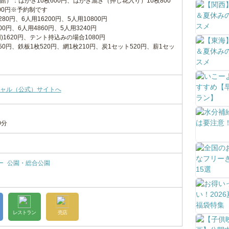
）：はがき10枚600円、はがき漉き（押し花入り）10枚800
00円※予約制です
80円、6人用16200円、5人用10800円
0円、6人用4860円、5人用3240円
)1620円、テント持込みの場合1080円
0円、鉄板1枚520円、網1枚210円、炭1セット520円、薪1セッ
ャル（公式）サイトへ
0分
ー
公園・総合公園
レストラン
売店