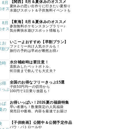
【関西】8月＆夏休みのオススメ
夏休みの思い出作りに行きたい夏祭り
水遊びスポット＆子供無料イベントも
【東海】8月＆夏休みのオススメ
参加無料ポケモンスタンプラリー♪
気分爽快水遊びスポット情報も！
いこーよおすすめ【早割プラン】
ファミリー向け人気ホテルも！
旅行の予約は早めが断然お得♪
水分補給時は要注意！
直飲みしたペットボトル、
何日後まで飲んでも大丈夫？
全国のお得なフリーきっぷ15選
子供50円均一の切符から
100円で1日乗り放題も！
お得いっぱい！2026夏の福袋特集
早い者勝ち！数量限定の人気福袋
発売日や価格、内容を最速でお届け
【子供映画】公開中＆公開予定作品
パウ・パトロールや