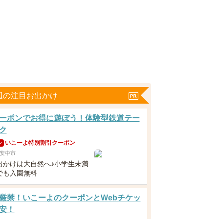
辺の注目お出かけ
ーポンでお得に遊ぼう！体験型鉄道テー
ク
いこーよ特別割引クーポン
ン
安中市
出かけは大自然へ♪小学生未満
でも入園無料
厳禁！いこーよのクーポンとWebチケッ
安！