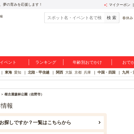
、夢の育みを応援します！
マイクーポン
春休み
イベント
ランキング
年齢別おでかけ
おで
東海
愛知
北陸・甲信越
関西
大阪
京都
兵庫
中国・四国
九州・
根古屋森林公園（佐野市）
本情報
お探しですか？一覧はこちらから