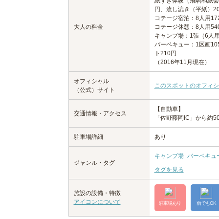
紙すき体験（飛駒和紙会館
円、流し漉き（平紙）2
コテージ宿泊：8人用172
大人の料金
コテージ休憩：8人用540
キャンプ場：1張（6人用
バーベキュー：1区画105
ト210円
（2016年11月現在）
オフィシャル
このスポットのオフィシ
（公式）サイト
【自動車】
交通情報・アクセス
「佐野藤岡IC」から約5
駐車場詳細
あり
キャンプ場
バーベキュ
ジャンル・タグ
タグを見る
施設の設備・特徴
アイコンについて
駐車場あり
雨でもOK