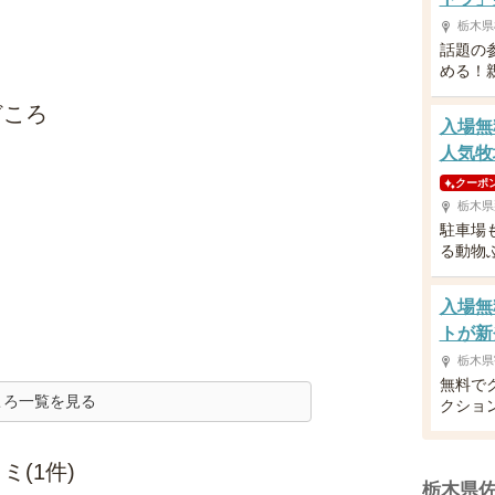
栃木県
話題の
める！
どころ
入場無
人気牧
クーポ
栃木県
駐車場
る動物
入場無
トが新
栃木県
無料で
ころ一覧を見る
クショ
(1件)
栃木県