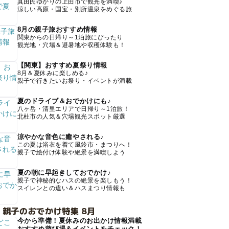
真田氏ゆかりの上田市で観光を満喫♪
涼しい高原・国宝・別所温泉をめぐる旅
8月の親子旅おすすめ情報
関東からの日帰り～1泊旅にぴったり
観光地・穴場＆避暑地や収穫体験も！
【関東】おすすめ夏祭り情報
8月＆夏休みに楽しめる♪
親子で行きたいお祭り・イベントが満載
夏のドライブ＆おでかけにも♪
八ヶ岳・清里エリアで日帰り～1泊旅！
北杜市の人気＆穴場観光スポット厳選
涼やかな音色に癒やされる♪
この夏は浴衣を着て風鈴市・まつりへ！
親子で絵付け体験や絶景を満喫しよう
夏の朝に早起きしておでかけ♪
親子で神秘的なハスの絶景を楽しもう！
スイレンとの違い＆ハスまつり情報も
 親子のおでかけ特集 8月
今から準備！夏休みのお出かけ情報満載
おすすめ遊び場＆イベントをチェック！